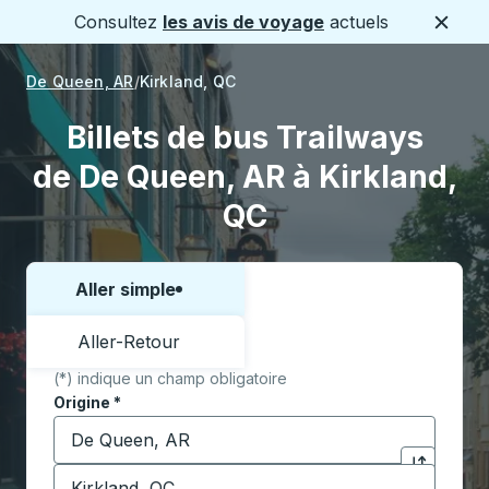
Consultez
les avis de voyage
actuels
Ferme
De Queen, AR
Kirkland, QC
Billets de bus Trailways
de De Queen, AR à Kirkland,
QC
Aller simple
Choisissez un sens ou un aller-retour:
Aller-Retour
(*) indique un champ obligatoire
Origine
*
Commencez à saisir la ville d'origine pour ouvrir les 
Destination
*
Cliquez pou