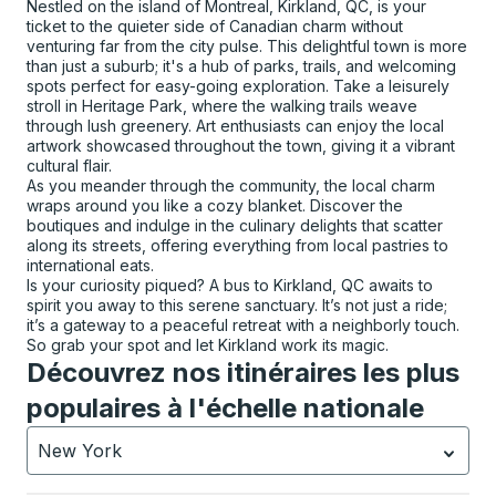
Nestled on the island of Montreal, Kirkland, QC, is your
ticket to the quieter side of Canadian charm without
venturing far from the city pulse. This delightful town is more
than just a suburb; it's a hub of parks, trails, and welcoming
spots perfect for easy-going exploration. Take a leisurely
stroll in Heritage Park, where the walking trails weave
through lush greenery. Art enthusiasts can enjoy the local
artwork showcased throughout the town, giving it a vibrant
cultural flair.
As you meander through the community, the local charm
wraps around you like a cozy blanket. Discover the
boutiques and indulge in the culinary delights that scatter
along its streets, offering everything from local pastries to
international eats.
Is your curiosity piqued? A bus to Kirkland, QC awaits to
spirit you away to this serene sanctuary. It’s not just a ride;
it’s a gateway to a peaceful retreat with a neighborly touch.
So grab your spot and let Kirkland work its magic.
Découvrez nos itinéraires les plus
populaires à l'échelle nationale
New York
Actuellement sélectionné: New York.
La sélection est a