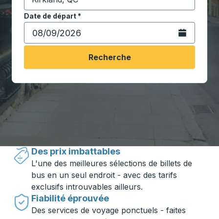
Commencez à saisir la ville de destination pour ouvrir
Date de départ
Tapez la date au format date Barre oblique du mois à 2 c
*
Ouvrez le calen
Recherche
Voyager en toute simplicité avec
Trailways
Des prix imbattables
L'une des meilleures sélections de billets de
bus en un seul endroit - avec des tarifs
exclusifs introuvables ailleurs.
Fiabilité éprouvée
Des services de voyage ponctuels - faites