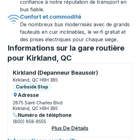
confiance à notre réputation de transport en
bus fiable.
Confort et commodité
De nombreux bus modernisés avec de grands
fauteuils en cuir inclinables, le wi-fi gratuit et
des prises électriques pour chaque siège.
Informations sur la gare routière
pour Kirkland, QC
Curbside Stop, utilisez les touches fléchées ou la to
Kirkland (Depanneur Beausoir)
Kirkland, QC H9H 3B5
Curbside Stop
Curbside Stop
Adresse
2875 Saint-Charles Blvd
Kirkland, QC H9H 3B5
Numéro de téléphone
(800) 858-8555
Plus De Détails
À Propos Kirkland (