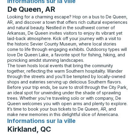
Informations sur la ville
pour
De Queen, AR
Looking for a charming escape? Hop on a bus to De Queen,
AR, and discover a town that offers rich cultural experiences
and natural beauty. Nestled in the southwest corner of
Arkansas, De Queen invites visitors to enjoy its vibrant yet
laid-back atmosphere. Kick off your journey with a visit to
the historic Sevier County Museum, where local stories
come to life through engaging exhibits. Outdoorsy types will
love De Queen Lake, a favorite spot for fishing, hiking, and
picnicking amidst stunning landscapes.
The town hosts local events that bring the community
together, reflecting the warm Southern hospitality. Wander
through the streets and you’ll be tempted by locally-owned
shops and eateries serving up delicious Southern flavors.
Before your trip ends, be sure to stroll through the City Park,
an ideal spot for unwinding under the shade of sprawling
trees. Whether you're traveling solo or with company, De
Queen welcomes you with open arms and plenty to explore.
It’s time to book your bus tickets to De Queen, AR, and
make new memories in this delightful slice of Americana.
Informations sur la ville
pour
Kirkland, QC