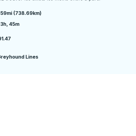
459mi (738.69km)
3 heures 45 minutes
23h, 45m
91.47
2
reyhound Lines
ière