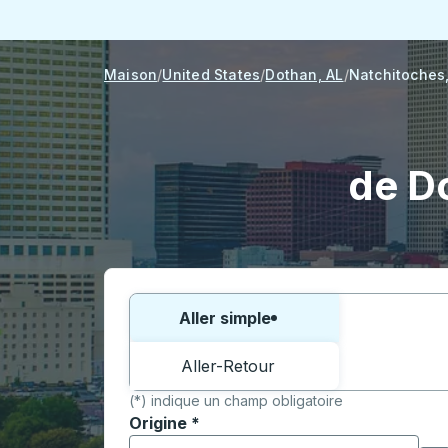
Maison
United States
Dothan, AL
Natchitoches
de D
Choisissez un sens ou un aller-retour:
Aller simple
Aller-Retour
(*) indique un champ obligatoire
Origine
*
Commencez à saisir la ville d'origine pour 