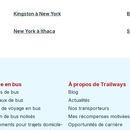
Kingston
à
New York
B
New York
à
Ithaca
S
e en bus
À propos de Trailways
s de bus
Blog
aux de bus
Actualités
s de voyage en bus
Nos transporteurs
n de bus nolisés
Mes récompenses motivées
ents pour trajets domicile-
Opportunités de carrière