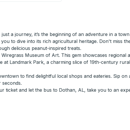
ust a journey, it’s the beginning of an adventure in a town
you to dive into its rich agricultural heritage. Don't miss th
gh delicious peanut-inspired treats.
he Wiregrass Museum of Art. This gem showcases regional a
ture at Landmark Park, a charming slice of 19th-century ru
wntown to find delightful local shops and eateries. Sip on 
r seconds.
ur ticket and let the bus to Dothan, AL, take you to an exp