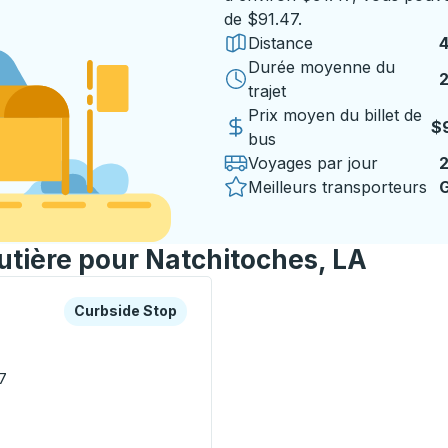
de $91.47.
Distance
Durée moyenne du
2
trajet
Prix moyen du billet de
$
bus
Voyages par jour
Meilleurs transporteurs
G
outière pour Natchitoches, LA
es ou la touche Tab pour en savoir plus sur cette gare rout
Curbside Stop
Curbside Stop
7
McDonalds) Curbside Stop