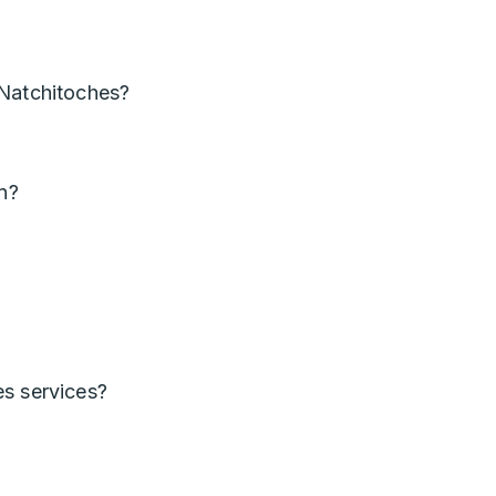
 Natchitoches?
an?
es services?