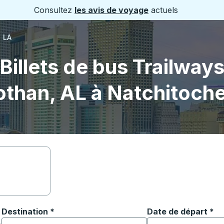
Consultez
les avis de voyage
actuels
, LA
Billets de bus Trailway
othan, AL à Natchitoche
Destination
*
Date de départ
Tapez la date au fo
*
ouvrir les options de localisation, puis utilisez les touches
Commencez à saisir la ville de destination pour ouvrir les o