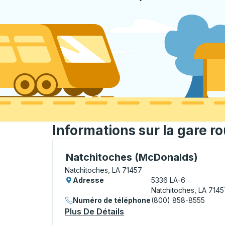
Informations sur la gare r
Curbside Stop, utilisez les touches fléché
Natchitoches (McDonalds)
Natchitoches, LA 71457
Adresse
5336 LA-6
Natchitoches, LA 7145
Numéro de téléphone
(800) 858-8555
Plus De Détails
À Propos Natchitoches (