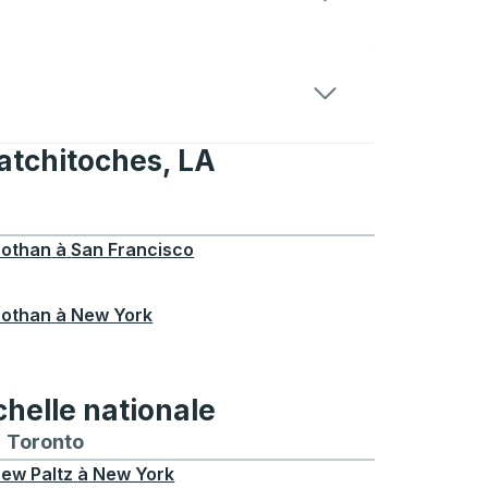
Natchitoches, LA
tchitoches, LA
othan
à
San Francisco
othan
à
New York
chelle nationale
treal
et depuis Chicago
 bus vers et depuis Seattle
néraires de bus vers et depuis Boston
Toronto
Itinéraires de bus vers et depuis Toronto
ew Paltz
à
New York