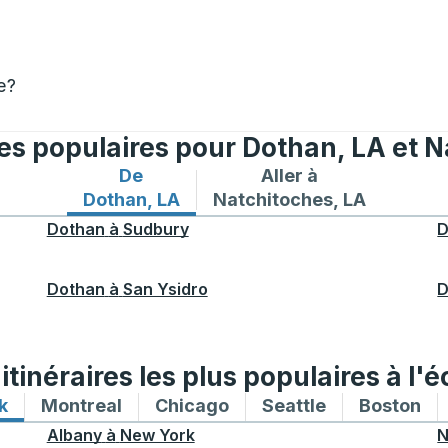
e?
res populaires pour Dothan, LA et 
De
Aller à
Itinéraires de bus depuis Dothan, LA
Itinéraires de bus vers Na
Dothan, LA
Natchitoches, LA
Dothan
à
Sudbury
D
Dothan
à
San Ysidro
D
tinéraires les plus populaires à l'é
k
Itinéraires de bus vers et depuis New York
Montreal
Itinéraires de bus vers et depuis Mon
Chicago
Itinéraires de bus vers 
Seattle
Itinéraires de
Boston
Iti
Albany
à
New York
N