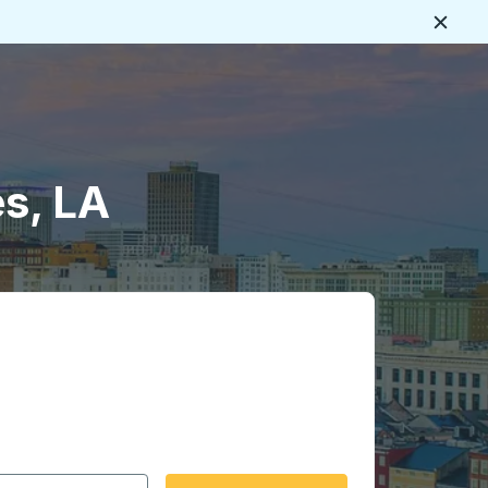
Ferme
s
s, LA
rmat date Barre oblique du mois à 2 chiffres Barre obliqu
 fléchées pour accéder à la ville d'origine souhaitée, puis a
ptions de localisation, puis utilisez les touches fléchées po