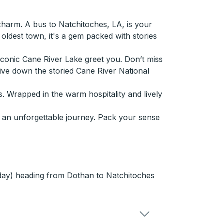
harm. A bus to Natchitoches, LA, is your
s oldest town, it's a gem packed with stories
e iconic Cane River Lake greet you. Don’t miss
rive down the storied Cane River National
ds. Wrapped in the warm hospitality and lively
 of an unforgettable journey. Pack your sense
 day) heading from Dothan to Natchitoches