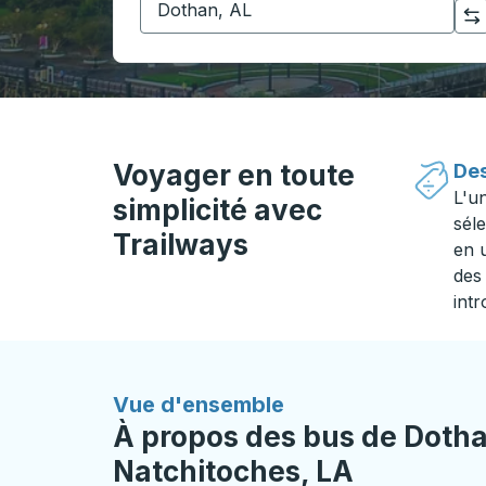
Cliquez pour changer vos sélections d'origine et de destination
Voyager en toute
Des
L'u
simplicité avec
séle
Trailways
en 
des 
intr
Vue d'ensemble
À propos des bus de Dotha
Natchitoches, LA