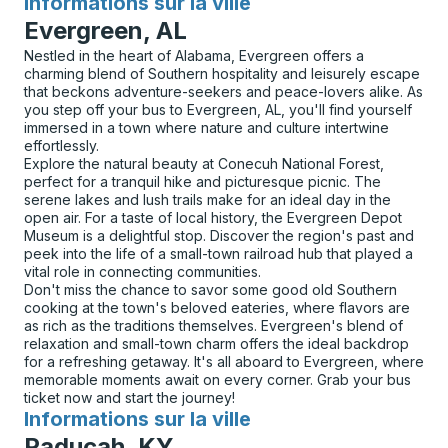
Informations sur la ville
pour
Evergreen, AL
Nestled in the heart of Alabama, Evergreen offers a
charming blend of Southern hospitality and leisurely escape
that beckons adventure-seekers and peace-lovers alike. As
you step off your bus to Evergreen, AL, you'll find yourself
immersed in a town where nature and culture intertwine
effortlessly.
Explore the natural beauty at Conecuh National Forest,
perfect for a tranquil hike and picturesque picnic. The
serene lakes and lush trails make for an ideal day in the
open air. For a taste of local history, the Evergreen Depot
Museum is a delightful stop. Discover the region's past and
peek into the life of a small-town railroad hub that played a
vital role in connecting communities.
Don't miss the chance to savor some good old Southern
cooking at the town's beloved eateries, where flavors are
as rich as the traditions themselves. Evergreen's blend of
relaxation and small-town charm offers the ideal backdrop
for a refreshing getaway. It's all aboard to Evergreen, where
memorable moments await on every corner. Grab your bus
ticket now and start the journey!
Informations sur la ville
pour
Paducah, KY