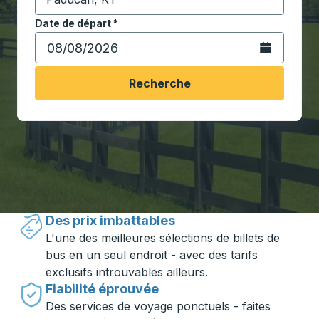
Commencez à saisir la ville de destination pour ouvrir
Date de départ
Tapez la date au format date Barre oblique du mois à 2 c
*
Ouvrez le calen
Recherche
Voyager en toute simplicité avec
Trailways
Des prix imbattables
L'une des meilleures sélections de billets de
bus en un seul endroit - avec des tarifs
exclusifs introuvables ailleurs.
Fiabilité éprouvée
Des services de voyage ponctuels - faites