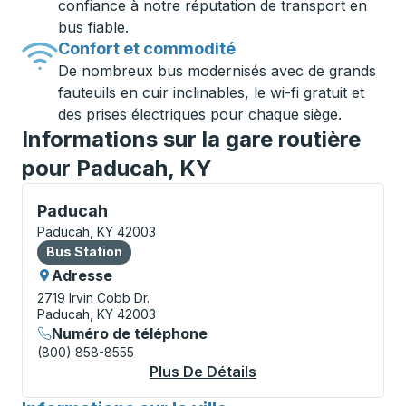
confiance à notre réputation de transport en
bus fiable.
Confort et commodité
De nombreux bus modernisés avec de grands
fauteuils en cuir inclinables, le wi-fi gratuit et
des prises électriques pour chaque siège.
Informations sur la gare routière
pour Paducah, KY
Bus Station, utilisez les touches fléchées ou la touch
Paducah
Paducah, KY 42003
Bus Station
Bus Station
Adresse
2719 Irvin Cobb Dr.
Paducah, KY 42003
Numéro de téléphone
(800) 858-8555
Plus De Détails
À Propos Paducah Bu