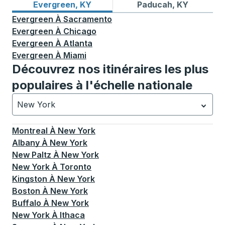
Itinéraires de bus depuis Evergreen, KY
Itinéraires de bus vers Pad
Evergreen, KY
Paducah, KY
Evergreen
À
Sacramento
Evergreen
À
Chicago
Evergreen
À
Atlanta
Evergreen
À
Miami
Découvrez nos itinéraires les plus
populaires à l'échelle nationale
New York
Actuellement sélectionné: New York.
La sélection est a
Montreal
À
New York
Albany
À
New York
New Paltz
À
New York
New York
À
Toronto
Kingston
À
New York
Boston
À
New York
Buffalo
À
New York
New York
À
Ithaca