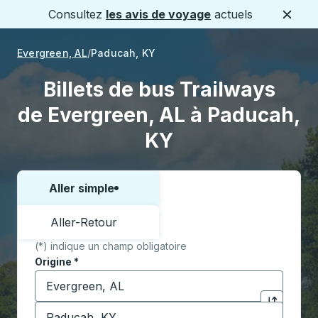
Consultez
les avis de voyage
actuels
Ferme
Evergreen, AL
Paducah, KY
Billets de bus Trailways
de Evergreen, AL à Paducah,
KY
Aller simple
Choisissez un sens ou un aller-retour:
Aller-Retour
(*) indique un champ obligatoire
Origine
*
Commencez à saisir la ville d'origine pour ouvrir les 
Destination
*
Cliquez pou