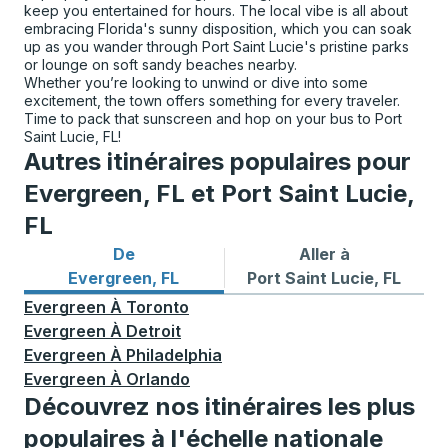
keep you entertained for hours. The local vibe is all about
embracing Florida's sunny disposition, which you can soak
up as you wander through Port Saint Lucie's pristine parks
or lounge on soft sandy beaches nearby.
Whether you’re looking to unwind or dive into some
excitement, the town offers something for every traveler.
Time to pack that sunscreen and hop on your bus to Port
Saint Lucie, FL!
Autres itinéraires populaires pour
Evergreen, FL et Port Saint Lucie,
FL
De
Aller à
Itinéraires de bus depuis Evergreen, FL
Itinéraires de bus vers Port 
Evergreen, FL
Port Saint Lucie, FL
Evergreen
À
Toronto
Evergreen
À
Detroit
Evergreen
À
Philadelphia
Evergreen
À
Orlando
Découvrez nos itinéraires les plus
populaires à l'échelle nationale