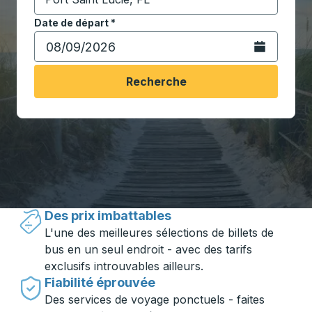
Commencez à saisir la ville de destination pour ouvrir
Date de départ
Tapez la date au format date Barre oblique du mois à 2 c
*
Ouvrez le calen
Recherche
Voyager en toute simplicité avec
Trailways
Des prix imbattables
L'une des meilleures sélections de billets de
bus en un seul endroit - avec des tarifs
exclusifs introuvables ailleurs.
Fiabilité éprouvée
Des services de voyage ponctuels - faites