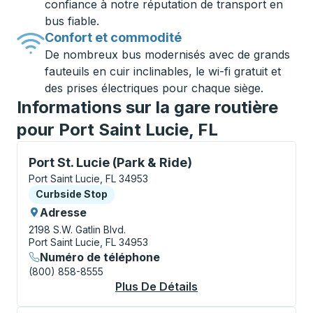
confiance à notre réputation de transport en
bus fiable.
Confort et commodité
De nombreux bus modernisés avec de grands
fauteuils en cuir inclinables, le wi-fi gratuit et
des prises électriques pour chaque siège.
Informations sur la gare routière
pour Port Saint Lucie, FL
Curbside Stop, utilisez les touches fléchées ou la to
Port St. Lucie (Park & Ride)
Port Saint Lucie, FL 34953
Curbside Stop
Curbside Stop
Adresse
2198 S.W. Gatlin Blvd.
Port Saint Lucie, FL 34953
Numéro de téléphone
(800) 858-8555
Plus De Détails
À Propos Port St. Lu