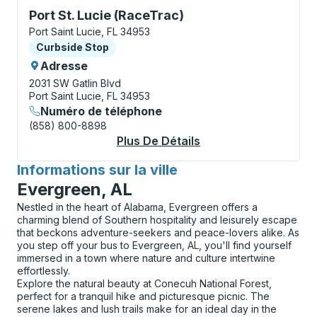
Curbside Stop, utilisez les touches fléchées ou la to
Port St. Lucie (RaceTrac)
Port Saint Lucie, FL 34953
Curbside Stop
Curbside Stop
Adresse
2031 SW Gatlin Blvd
Port Saint Lucie, FL 34953
Numéro de téléphone
(858) 800-8898
Plus De Détails
À Propos Port St. Lu
Informations sur la ville
pour
Evergreen, AL
Nestled in the heart of Alabama, Evergreen offers a
charming blend of Southern hospitality and leisurely escape
that beckons adventure-seekers and peace-lovers alike. As
you step off your bus to Evergreen, AL, you'll find yourself
immersed in a town where nature and culture intertwine
effortlessly.
Explore the natural beauty at Conecuh National Forest,
perfect for a tranquil hike and picturesque picnic. The
serene lakes and lush trails make for an ideal day in the