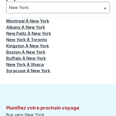
New York
Actuellement sélectionné: New York.
La sélection est a
Montreal
À
New York
Albany
À
New York
New Paltz
À
New York
New York
À
Toronto
Kingston
À
New York
Boston
À
New York
Buffalo
À
New York
New York
À
Ithaca
Syracuse
À
New York
Planifiez votre prochain voyage
Bus vers New York