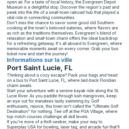
open air. For a taste of local history, the Evergreen Depot
Museum is a delightful stop. Discover the region's past and
peek into the life of a small-town railroad hub that played a
vital role in connecting communities.
Don't miss the chance to savor some good old Southern
cooking at the town's beloved eateries, where flavors are
as rich as the traditions themselves. Evergreen's blend of
relaxation and small-town charm offers the ideal backdrop
for a refreshing getaway. It's all aboard to Evergreen, where
memorable moments await on every corner. Grab your bus
ticket now and start the journey!
Informations sur la ville
pour
Port Saint Lucie, FL
Thinking about a cozy escape? Pack your bags and head
on a bus to Port Saint Lucie, FL, where laid-back Floridian
charm awaits.
Start your adventure with a serene kayak ride along the St.
Lucie River. As you paddle through lush mangroves, keep
an eye out for manatees lazily swimming by. Golf
enthusiasts, rejoice, this town isn't called the "Ultimate Golf
Destination" for nothing. Tee off at the PGA Village, where
top-notch courses challenge all skill levels.
If you're more of a thrill-seeker, make your way to
Superplay USA for bowling, laser tag, and arcade fun that’ll