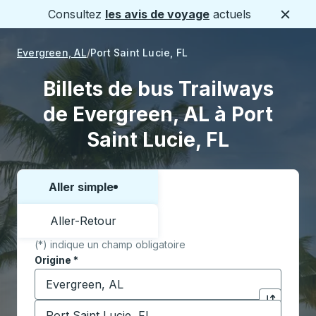
Consultez
les avis de voyage
actuels
Ferme
Evergreen, AL
Port Saint Lucie, FL
Billets de bus Trailways
de Evergreen, AL à Port
Saint Lucie, FL
Aller simple
Choisissez un sens ou un aller-retour:
Aller-Retour
(*) indique un champ obligatoire
Origine
*
Commencez à saisir la ville d'origine pour ouvrir les 
Destination
*
Cliquez pou