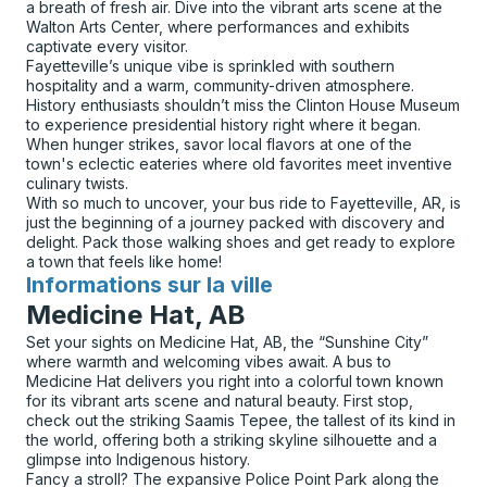
a breath of fresh air. Dive into the vibrant arts scene at the
Walton Arts Center, where performances and exhibits
captivate every visitor.
Fayetteville’s unique vibe is sprinkled with southern
hospitality and a warm, community-driven atmosphere.
History enthusiasts shouldn’t miss the Clinton House Museum
to experience presidential history right where it began.
When hunger strikes, savor local flavors at one of the
town's eclectic eateries where old favorites meet inventive
culinary twists.
With so much to uncover, your bus ride to Fayetteville, AR, is
just the beginning of a journey packed with discovery and
delight. Pack those walking shoes and get ready to explore
a town that feels like home!
Informations sur la ville
pour
Medicine Hat, AB
Set your sights on Medicine Hat, AB, the “Sunshine City”
where warmth and welcoming vibes await. A bus to
Medicine Hat delivers you right into a colorful town known
for its vibrant arts scene and natural beauty. First stop,
check out the striking Saamis Tepee, the tallest of its kind in
the world, offering both a striking skyline silhouette and a
glimpse into Indigenous history.
Fancy a stroll? The expansive Police Point Park along the