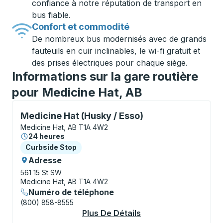
confiance à notre réputation de transport en
bus fiable.
Confort et commodité
De nombreux bus modernisés avec de grands
fauteuils en cuir inclinables, le wi-fi gratuit et
des prises électriques pour chaque siège.
Informations sur la gare routière
pour Medicine Hat, AB
Curbside Stop, utilisez les touches fléchées ou la to
Medicine Hat (Husky / Esso)
Medicine Hat, AB T1A 4W2
24 heures
Curbside Stop
Curbside Stop
Adresse
561 15 St SW
Medicine Hat, AB T1A 4W2
Numéro de téléphone
(800) 858-8555
Plus De Détails
À Propos Medicine Ha