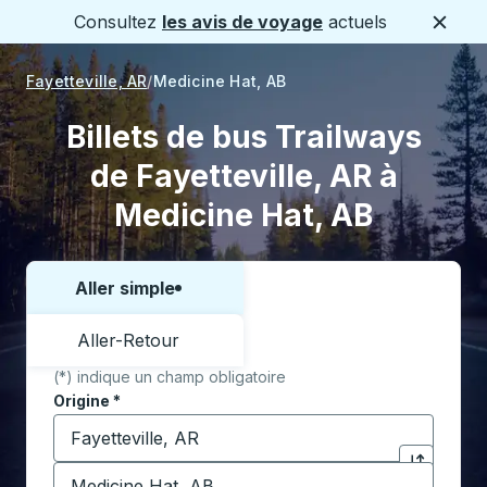
Consultez
les avis de voyage
actuels
Ferme
Fayetteville, AR
Medicine Hat, AB
Billets de bus Trailways
de Fayetteville, AR à
Medicine Hat, AB
Aller simple
Choisissez un sens ou un aller-retour:
Aller-Retour
(*) indique un champ obligatoire
Origine
*
Commencez à saisir la ville d'origine pour ouvrir les 
Destination
*
Cliquez pou