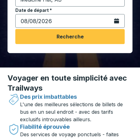
Commencez à saisir la ville de destination pour ouvrir
Date de départ
Tapez la date au format date Barre oblique du mois à 2 c
*
Ouvrez le calen
Recherche
Voyager en toute simplicité avec
Trailways
Des prix imbattables
L'une des meilleures sélections de billets de
bus en un seul endroit - avec des tarifs
exclusifs introuvables ailleurs.
Fiabilité éprouvée
Des services de voyage ponctuels - faites