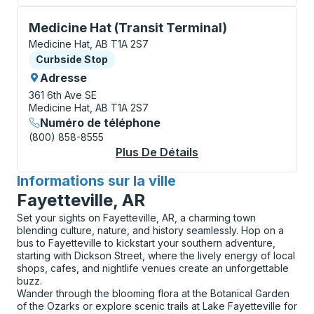
Curbside Stop, utilisez les touches fléchées ou la to
Medicine Hat (Transit Terminal)
Medicine Hat, AB T1A 2S7
Curbside Stop
Curbside Stop
Adresse
361 6th Ave SE
Medicine Hat, AB T1A 2S7
Numéro de téléphone
(800) 858-8555
Plus De Détails
À Propos Medicine Ha
Informations sur la ville
pour
Fayetteville, AR
Set your sights on Fayetteville, AR, a charming town
blending culture, nature, and history seamlessly. Hop on a
bus to Fayetteville to kickstart your southern adventure,
starting with Dickson Street, where the lively energy of local
shops, cafes, and nightlife venues create an unforgettable
buzz.
Wander through the blooming flora at the Botanical Garden
of the Ozarks or explore scenic trails at Lake Fayetteville for