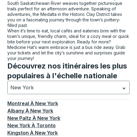
South Saskatchewan River weaves together picturesque
trails perfect for an afternoon adventure. Speaking of
adventures, the Medalta in the Historic Clay District takes
you on a fascinating journey through the town’s pottery-
filled past.
When it’s time to eat, local cafés and eateries brim with the
town’s unique, friendly charm, ideal for a cozy meal or quick
bite before your next exploration. Ready for more?
Medicine Hat’s warm embrace is just a bus ride away. Grab
your tickets and let the city’s sunshine and surprises guide
your journey!
Découvrez nos itinéraires les plus
populaires à l'échelle nationale
New York
Actuellement sélectionné: New York.
La sélection est a
Montreal
À
New York
Albany
À
New York
New Paltz
À
New York
New York
À
Toronto
Kingston
À
New York