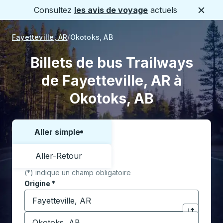
Consultez
les avis de voyage
actuels
Ferme
Fayetteville, AR
Okotoks, AB
Billets de bus Trailways
de Fayetteville, AR à
Okotoks, AB
Aller simple
Choisissez un sens ou un aller-retour:
Aller-Retour
(*) indique un champ obligatoire
Origine
*
Commencez à saisir la ville d'origine pour ouvrir les 
Destination
*
Cliquez pou