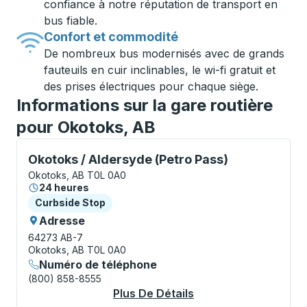
confiance à notre réputation de transport en
bus fiable.
Confort et commodité
De nombreux bus modernisés avec de grands
fauteuils en cuir inclinables, le wi-fi gratuit et
des prises électriques pour chaque siège.
Informations sur la gare routière
pour Okotoks, AB
Curbside Stop, utilisez les touches fléchées ou la to
Okotoks / Aldersyde (Petro Pass)
Okotoks, AB T0L 0A0
24 heures
Curbside Stop
Curbside Stop
Adresse
64273 AB-7
Okotoks, AB T0L 0A0
Numéro de téléphone
(800) 858-8555
Plus De Détails
À Propos Okotoks / 