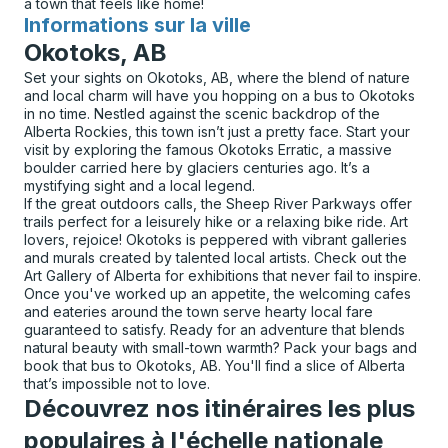
a town that feels like home!
Informations sur la ville
pour
Okotoks, AB
Set your sights on Okotoks, AB, where the blend of nature
and local charm will have you hopping on a bus to Okotoks
in no time. Nestled against the scenic backdrop of the
Alberta Rockies, this town isn’t just a pretty face. Start your
visit by exploring the famous Okotoks Erratic, a massive
boulder carried here by glaciers centuries ago. It’s a
mystifying sight and a local legend.
If the great outdoors calls, the Sheep River Parkways offer
trails perfect for a leisurely hike or a relaxing bike ride. Art
lovers, rejoice! Okotoks is peppered with vibrant galleries
and murals created by talented local artists. Check out the
Art Gallery of Alberta for exhibitions that never fail to inspire.
Once you've worked up an appetite, the welcoming cafes
and eateries around the town serve hearty local fare
guaranteed to satisfy. Ready for an adventure that blends
natural beauty with small-town warmth? Pack your bags and
book that bus to Okotoks, AB. You'll find a slice of Alberta
that’s impossible not to love.
Découvrez nos itinéraires les plus
populaires à l'échelle nationale