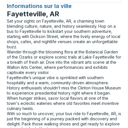
Informations sur la ville
pour
Fayetteville, AR
Set your sights on Fayetteville, AR, a charming town
blending culture, nature, and history seamlessly. Hop on a
bus to Fayetteville to kickstart your southern adventure,
starting with Dickson Street, where the lively energy of local
shops, cafes, and nightlife venues create an unforgettable
buzz.
Wander through the blooming flora at the Botanical Garden
of the Ozarks or explore scenic trails at Lake Fayetteville for
a breath of fresh air. Dive into the vibrant arts scene at the
Walton Arts Center, where performances and exhibits
captivate every visitor.
Fayetteville’s unique vibe is sprinkled with southern
hospitality and a warm, community-driven atmosphere.
History enthusiasts shouldn’t miss the Clinton House Museum
to experience presidential history right where it began.
When hunger strikes, savor local flavors at one of the
town's eclectic eateries where old favorites meet inventive
culinary twists.
With so much to uncover, your bus ride to Fayetteville, AR, is
just the beginning of a journey packed with discovery and
delight. Pack those walking shoes and get ready to explore