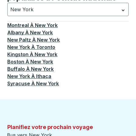
New York
Actuellement sélectionné: New York.
La sélection est a
Montreal
À
New York
Albany
À
New York
New Paltz
À
New York
New York
À
Toronto
Kingston
À
New York
Boston
À
New York
Buffalo
À
New York
New York
À
Ithaca
Syracuse
À
New York
Planifiez votre prochain voyage
Bus vers New York