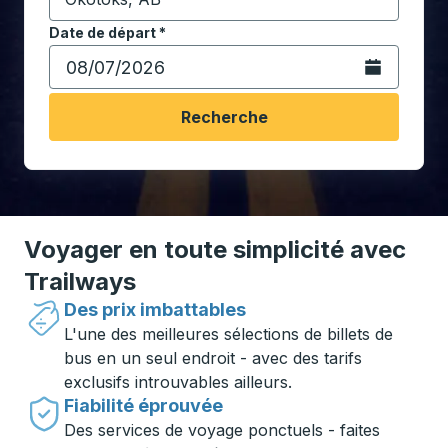
Commencez à saisir la ville de destination pour ouvrir
Date de départ
Tapez la date au format date Barre oblique du mois à 2 c
*
Ouvrez le calen
Recherche
Voyager en toute simplicité avec
Trailways
Des prix imbattables
L'une des meilleures sélections de billets de
bus en un seul endroit - avec des tarifs
exclusifs introuvables ailleurs.
Fiabilité éprouvée
Des services de voyage ponctuels - faites