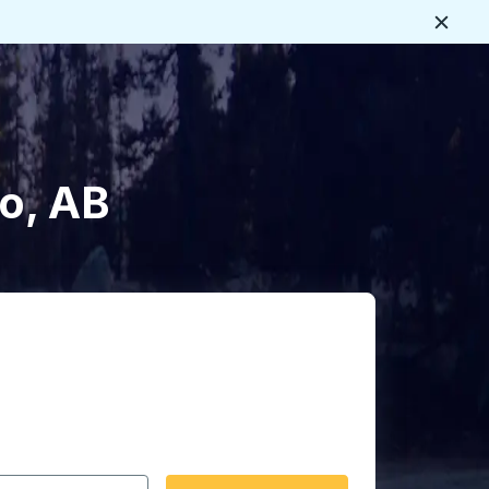
Ferme
s
no, AB
rmat date Barre oblique du mois à 2 chiffres Barre obliqu
 fléchées pour accéder à la ville d'origine souhaitée, puis a
ptions de localisation, puis utilisez les touches fléchées po