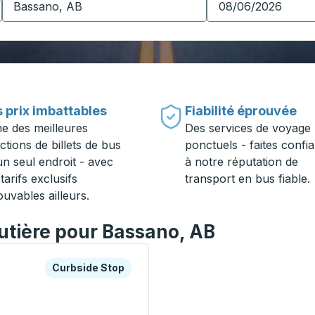
 prix imbattables
Fiabilité éprouvée
ne des meilleures
Des services de voyage
ctions de billets de bus
ponctuels - faites confi
un seul endroit - avec
à notre réputation de
tarifs exclusifs
transport en bus fiable.
ouvables ailleurs.
outière pour Bassano, AB
es ou la touche Tab pour en savoir plus sur cette gare rout
Curbside Stop
Curbside Stop