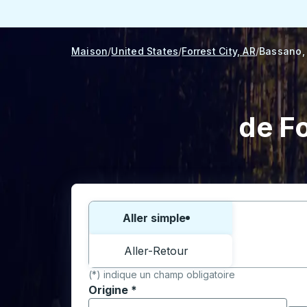
Maison
United States
Forrest City, AR
Bassano,
de Fo
Choisissez un sens ou un aller-retour:
Aller simple
Aller-Retour
(*) indique un champ obligatoire
Origine
*
Commencez à saisir la ville d'origine pour 