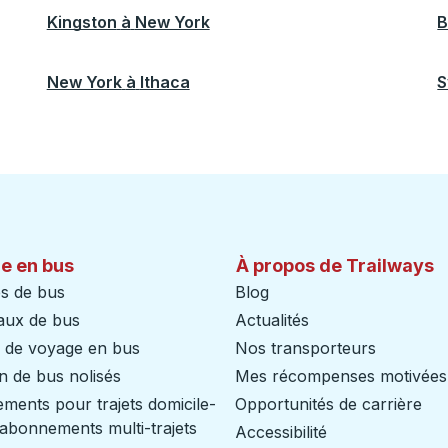
Kingston
à
New York
B
New York
à
Ithaca
S
e en bus
À propos de Trailways
s de bus
Blog
aux de bus
Actualités
s de voyage en bus
Nos transporteurs
n de bus nolisés
Mes récompenses motivées
ents pour trajets domicile-
Opportunités de carrière
/ abonnements multi-trajets
Accessibilité