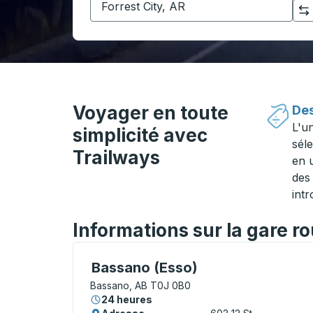
Cliquez pour changer vos sélections d'origine et de destination
Voyager en toute
Des
L'u
simplicité avec
séle
Trailways
en 
des 
intr
Informations sur la gare r
Curbside Stop, utilisez les touches fléché
Bassano (Esso)
Bassano, AB T0J 0B0
24 heures