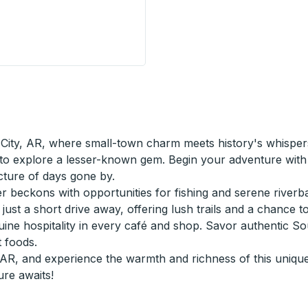
 Curbside Stop
ity, AR, where small-town charm meets history's whispers.
g to explore a lesser-known gem. Begin your adventure with
icture of days gone by.
er beckons with opportunities for fishing and serene riverba
s just a short drive away, offering lush trails and a chance 
ne hospitality in every café and shop. Savor authentic South
 foods.
 AR, and experience the warmth and richness of this uniq
ure awaits!