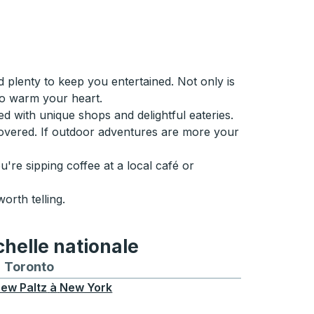
 plenty to keep you entertained. Not only is
 to warm your heart.
ed with unique shops and delightful eateries.
iscovered. If outdoor adventures are more your
're sipping coffee at a local café or
orth telling.
chelle nationale
treal
et depuis Chicago
 bus vers et depuis Seattle
néraires de bus vers et depuis Boston
Toronto
Itinéraires de bus vers et depuis Toronto
ew Paltz
à
New York