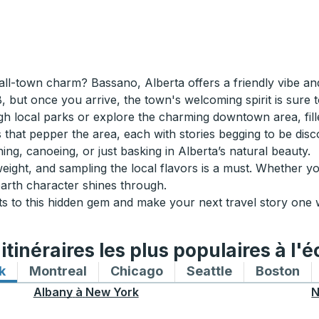
ll-town charm? Bassano, Alberta offers a friendly vibe and
B, but once you arrive, the town's welcoming spirit is sure
rough local parks or explore the charming downtown area, fill
tes that pepper the area, each with stories begging to be d
ing, canoeing, or just basking in Alberta’s natural beauty.
ght, and sampling the local flavors is a must. Whether you
arth character shines through.
s to this hidden gem and make your next travel story one w
tinéraires les plus populaires à l'é
k
Itinéraires de bus vers et depuis New York
Montreal
Itinéraires de bus vers et depuis Mon
Chicago
Itinéraires de bus vers 
Seattle
Itinéraires de
Boston
Iti
Albany
à
New York
N