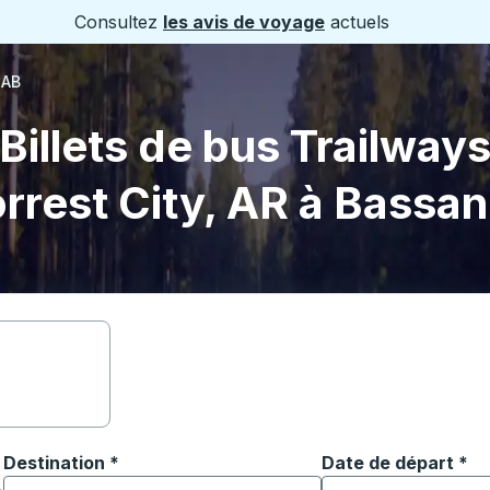
Consultez
les avis de voyage
actuels
 AB
Billets de bus Trailway
rrest City, AR à Bassa
Destination
*
Date de départ
Tapez la date au fo
*
ouvrir les options de localisation, puis utilisez les touches
Commencez à saisir la ville de destination pour ouvrir les o