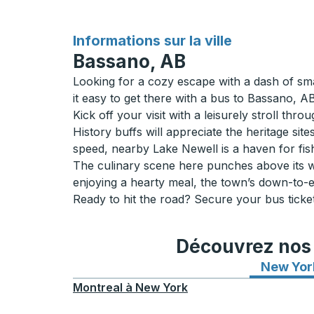
pour
Informations sur la ville
Bassano, AB
Looking for a cozy escape with a dash of sma
it easy to get there with a bus to Bassano, A
Kick off your visit with a leisurely stroll th
History buffs will appreciate the heritage si
speed, nearby Lake Newell is a haven for fish
The culinary scene here punches above its wei
enjoying a hearty meal, the town’s down-to-e
Ready to hit the road? Secure your bus ticket
Découvrez nos i
New Yor
Montreal
à
New York