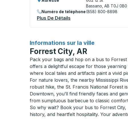
Adresse
602 12 St
Bassano, AB T0J 0B0
Numéro de téléphone
(858) 800-8898
Plus De Détails
À Propos Bassano (Esso)
pour
Informations sur la ville
Forrest City, AR
Pack your bags and hop on a bus to Forrest C
offers a delightful escape for those yearnin
where local tales and artifacts paint a vivid p
For nature lovers, the nearby Mississippi Riv
robust hike, the St. Francis National Forest i
Downtown, you’ll find friendly faces and genui
from sumptuous barbecue to classic comfort
So why wait? Book your bus to Forrest City,
history, and heartfelt hospitality. Your advent