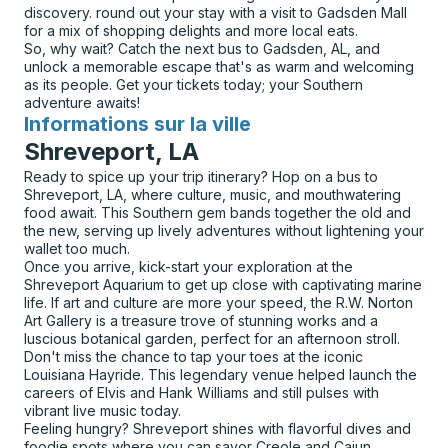
discovery. round out your stay with a visit to Gadsden Mall
for a mix of shopping delights and more local eats.
So, why wait? Catch the next bus to Gadsden, AL, and
unlock a memorable escape that's as warm and welcoming
as its people. Get your tickets today; your Southern
adventure awaits!
Informations sur la ville
pour
Shreveport, LA
Ready to spice up your trip itinerary? Hop on a bus to
Shreveport, LA, where culture, music, and mouthwatering
food await. This Southern gem bands together the old and
the new, serving up lively adventures without lightening your
wallet too much.
Once you arrive, kick-start your exploration at the
Shreveport Aquarium to get up close with captivating marine
life. If art and culture are more your speed, the R.W. Norton
Art Gallery is a treasure trove of stunning works and a
luscious botanical garden, perfect for an afternoon stroll.
Don't miss the chance to tap your toes at the iconic
Louisiana Hayride. This legendary venue helped launch the
careers of Elvis and Hank Williams and still pulses with
vibrant live music today.
Feeling hungry? Shreveport shines with flavorful dives and
foodie spots where you can savor Creole and Cajun