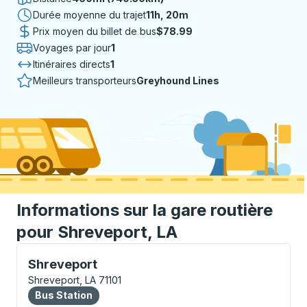
Durée moyenne du trajet
11 heures 20 minutes
11h, 20m
Prix moyen du billet de bus
$78.99
Voyages par jour
1
Itinéraires directs
1
Meilleurs transporteurs
Greyhound Lines
Informations sur la gare routière
pour Shreveport, LA
Bus Station, utilisez les touches fléchées ou la touch
Shreveport
Shreveport, LA 71101
Bus Station
Bus Station