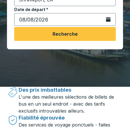
Commencez à saisir la ville de destination pour ouvrir
Date de départ
Tapez la date au format date Barre oblique du mois à 2 c
*
Ouvrez le calen
Recherche
Voyager en toute simplicité avec
Trailways
Des prix imbattables
L'une des meilleures sélections de billets de
bus en un seul endroit - avec des tarifs
exclusifs introuvables ailleurs.
Fiabilité éprouvée
Des services de voyage ponctuels - faites