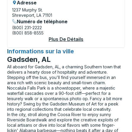
Adresse
1237 Murphy St.
Shreveport, LA 71101
Numéro de téléphone
(800) 231-2222
(800) 858-8555
Plus De Détails
À Propos Shreveport
Informations sur la ville
pour
Gadsden, AL
All aboard for Gadsden, AL, a charming Southern town that
delivers a hearty dose of hospitality and adventure.
Stepping off the bus, you'll find yourself immersed in an
area rich with scenic beauty and small-town charm.
Noccalula Falls Park is a showstopper, where a majestic
waterfall cascades over a 90-foot cliff—perfect for a
leisurely walk or a spontaneous photo op. Fancy a bit more
history? Swing by the Gadsden Museum of Art for a peek
into regional collections that celebrate local creativity.
In the city, stroll along the Coosa River to enjoy sunny
Riverside Boardwalk and explore the creative exploits of
local artisans or dive into local flavors with some finger-
lickin' Alabama barbeque—nothing beats it after a day of