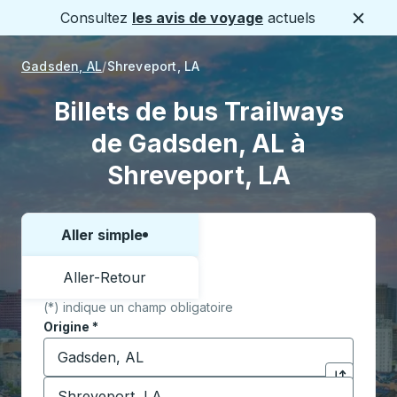
Consultez
les avis de voyage
actuels
Ferme
Gadsden, AL
Shreveport, LA
Billets de bus Trailways
de Gadsden, AL à
Shreveport, LA
Aller simple
Choisissez un sens ou un aller-retour:
Aller-Retour
(*) indique un champ obligatoire
Origine
*
Commencez à saisir la ville d'origine pour ouvrir les 
Destination
*
Cliquez pou