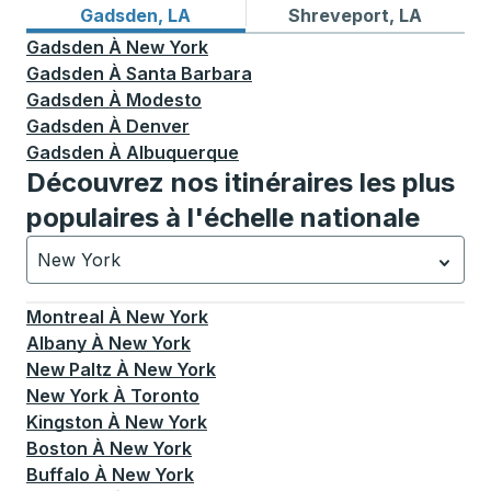
Itinéraires de bus depuis Gadsden, LA
Itinéraires de bus vers Shr
Gadsden, LA
Shreveport, LA
Gadsden
À
New York
Gadsden
À
Santa Barbara
Gadsden
À
Modesto
Gadsden
À
Denver
Gadsden
À
Albuquerque
Découvrez nos itinéraires les plus
populaires à l'échelle nationale
New York
Actuellement sélectionné: New York.
La sélection est a
Montreal
À
New York
Albany
À
New York
New Paltz
À
New York
New York
À
Toronto
Kingston
À
New York
Boston
À
New York
Buffalo
À
New York