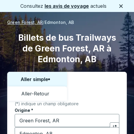
Consultez
les avis de voyage
actuels
Ferme
Green Forest, AR
Edmonton, AB
Billets de bus Trailways
de Green Forest, AR à
Edmonton, AB
Aller simple
Choisissez un sens ou un aller-retour:
Aller-Retour
(*) indique un champ obligatoire
Origine
*
Commencez à saisir la ville d'origine pour ouvrir les 
Destination
*
Cliquez pou