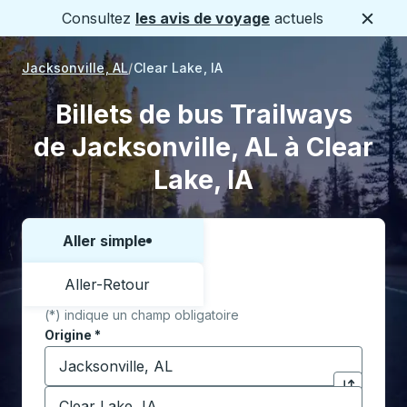
Consultez
les avis de voyage
actuels
Ferme
Jacksonville, AL
Clear Lake, IA
Billets de bus Trailways
de Jacksonville, AL à Clear
Lake, IA
Aller simple
Choisissez un sens ou un aller-retour:
Aller-Retour
(*) indique un champ obligatoire
Origine
*
Commencez à saisir la ville d'origine pour ouvrir les 
Destination
*
Cliquez pou