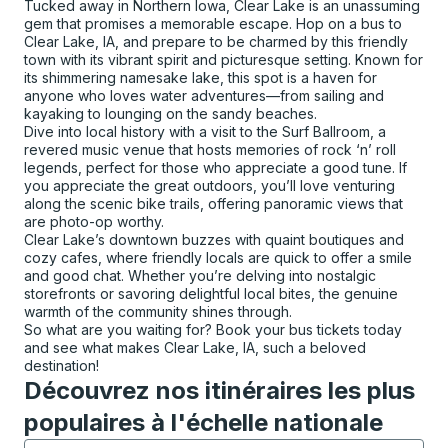
Tucked away in Northern Iowa, Clear Lake is an unassuming
gem that promises a memorable escape. Hop on a bus to
Clear Lake, IA, and prepare to be charmed by this friendly
town with its vibrant spirit and picturesque setting. Known for
its shimmering namesake lake, this spot is a haven for
anyone who loves water adventures—from sailing and
kayaking to lounging on the sandy beaches.
Dive into local history with a visit to the Surf Ballroom, a
revered music venue that hosts memories of rock ‘n’ roll
legends, perfect for those who appreciate a good tune. If
you appreciate the great outdoors, you’ll love venturing
along the scenic bike trails, offering panoramic views that
are photo-op worthy.
Clear Lake’s downtown buzzes with quaint boutiques and
cozy cafes, where friendly locals are quick to offer a smile
and good chat. Whether you’re delving into nostalgic
storefronts or savoring delightful local bites, the genuine
warmth of the community shines through.
So what are you waiting for? Book your bus tickets today
and see what makes Clear Lake, IA, such a beloved
destination!
Découvrez nos itinéraires les plus
populaires à l'échelle nationale