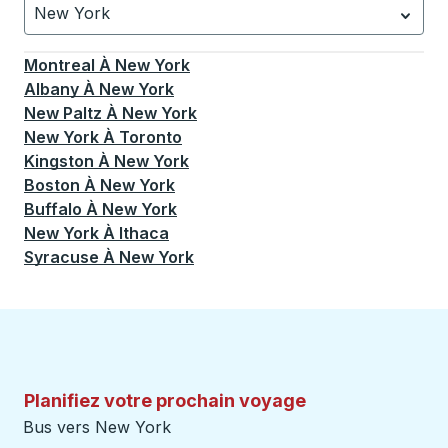
New York
Actuellement sélectionné: New York.
La sélection est a
Montreal
À
New York
Albany
À
New York
New Paltz
À
New York
New York
À
Toronto
Kingston
À
New York
Boston
À
New York
Buffalo
À
New York
New York
À
Ithaca
Syracuse
À
New York
Planifiez votre prochain voyage
Bus vers New York