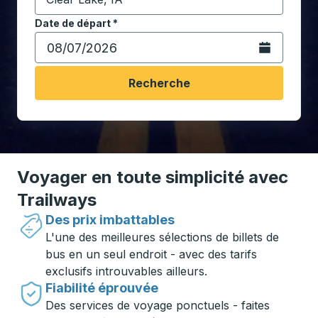
Commencez à saisir la ville de destination pour ouvrir
Date de départ
Tapez la date au format date Barre oblique du mois à 2 c
*
Ouvrez le calen
Recherche
Voyager en toute simplicité avec
Trailways
Des prix imbattables
L'une des meilleures sélections de billets de
bus en un seul endroit - avec des tarifs
exclusifs introuvables ailleurs.
Fiabilité éprouvée
Des services de voyage ponctuels - faites