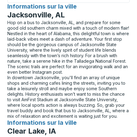
Informations sur la ville
pour
Jacksonville, AL
Hop on a bus to Jacksonville, AL, and prepare for some
good old southern charm mixed with a touch of modern flair!
Nestled in the heart of Alabama, this delightful town is where
laid-back vibes meet a dash of adventure. Your first stop
should be the gorgeous campus of Jacksonville State
University, where the lively spirit of student life blends
seamlessly with the town’s rich history. For a brush with
nature, take a serene hike in the Talladega National Forest.
The scenic trails are perfect for an invigorating walk and an
even better Instagram post.
In downtown Jacksonville, you'll find an array of unique
shops and charming cafes lining the streets, inviting you to
take a leisurely stroll and maybe enjoy some Southern
delights. History enthusiasts won’t want to miss the chance
to visit AmFirst Stadium at Jacksonville State University,
where local sports action is always buzzing. So, grab your
travel buddy and book that bus to Jacksonville, AL, where a
mix of relaxation and excitement is waiting just for you.
Informations sur la ville
pour
Clear Lake, IA