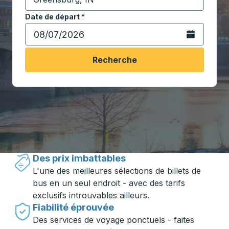
Commencez à saisir la ville de destination pour ouvrir
Date de départ
Tapez la date au format date Barre oblique du mois à 2 c
*
Ouvrez le calen
Recherche
Voyager en toute simplicité avec
Trailways
Des prix imbattables
L'une des meilleures sélections de billets de
bus en un seul endroit - avec des tarifs
exclusifs introuvables ailleurs.
Fiabilité éprouvée
Des services de voyage ponctuels - faites