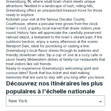
Greensburg, IN, where small-town charm meets unique
attractions. Nestled in a landscape of lush, rolling hills,
Greensburg offers an unexpected treasure trove for those
ready to explore.
Kickstart your visit at the famous Decatur County
Courthouse, where a peculiar tree grows from the clock
tower's roof, a quirky local marvel that draws visitors year-
round. History fans will appreciate the carefully preserved
railroad depot, a testament to the town's vibrant past. If the
outdoors beckon, enjoy a sunny afternoon at the scenic
Westport Dam, ideal for picnicking or casting a line.
Greensburg's local flavor shines through its eateries and
friendly downtown vibe. Sip a cup of Joe at a cozy cafe or
savor hearty Midwestern dishes at family-run restaurants that
treat visitors like old friends.
Ready to experience Greensburg’s welcoming spirit and
curious tales? Book that bus ticket and start making
memories that are sure to stay with you long after you leave.
Découvrez nos itinéraires les plus
populaires à l'échelle nationale
New York
Actuellement sélectionné: New York.
La sélection est a