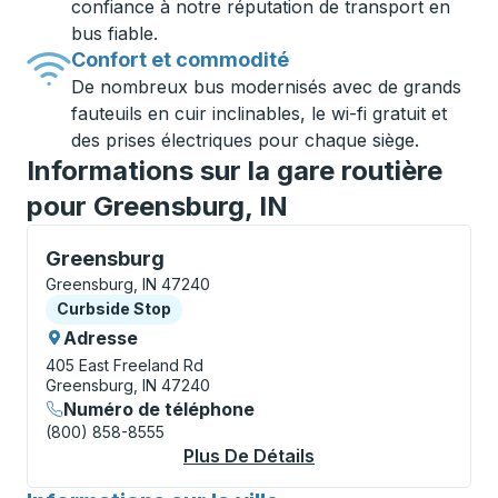
confiance à notre réputation de transport en
bus fiable.
Confort et commodité
De nombreux bus modernisés avec de grands
fauteuils en cuir inclinables, le wi-fi gratuit et
des prises électriques pour chaque siège.
Informations sur la gare routière
pour Greensburg, IN
Curbside Stop, utilisez les touches fléchées ou la to
Greensburg
Greensburg, IN 47240
Curbside Stop
Curbside Stop
Adresse
405 East Freeland Rd
Greensburg, IN 47240
Numéro de téléphone
(800) 858-8555
Plus De Détails
À Propos Greensbur