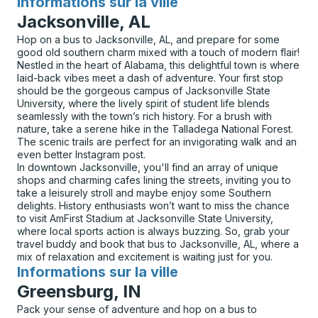
Informations sur la ville
pour
Jacksonville, AL
Hop on a bus to Jacksonville, AL, and prepare for some
good old southern charm mixed with a touch of modern flair!
Nestled in the heart of Alabama, this delightful town is where
laid-back vibes meet a dash of adventure. Your first stop
should be the gorgeous campus of Jacksonville State
University, where the lively spirit of student life blends
seamlessly with the town’s rich history. For a brush with
nature, take a serene hike in the Talladega National Forest.
The scenic trails are perfect for an invigorating walk and an
even better Instagram post.
In downtown Jacksonville, you'll find an array of unique
shops and charming cafes lining the streets, inviting you to
take a leisurely stroll and maybe enjoy some Southern
delights. History enthusiasts won’t want to miss the chance
to visit AmFirst Stadium at Jacksonville State University,
where local sports action is always buzzing. So, grab your
travel buddy and book that bus to Jacksonville, AL, where a
mix of relaxation and excitement is waiting just for you.
Informations sur la ville
pour
Greensburg, IN
Pack your sense of adventure and hop on a bus to