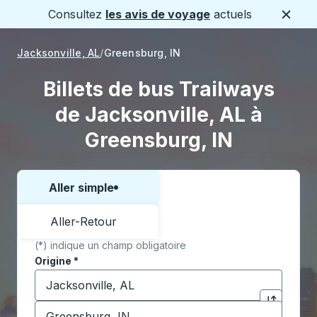
Consultez
les avis de voyage
actuels
Ferme
Jacksonville, AL
Greensburg, IN
Billets de bus Trailways
de Jacksonville, AL à
Greensburg, IN
Aller simple
Choisissez un sens ou un aller-retour:
Aller-Retour
(*) indique un champ obligatoire
Origine
*
Commencez à saisir la ville d'origine pour ouvrir les 
Destination
*
Cliquez pou