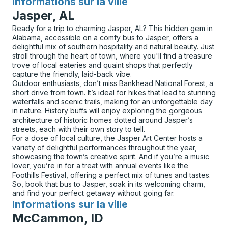
Informations sur la ville
pour
Jasper, AL
Ready for a trip to charming Jasper, AL? This hidden gem in
Alabama, accessible on a comfy bus to Jasper, offers a
delightful mix of southern hospitality and natural beauty. Just
stroll through the heart of town, where you'll find a treasure
trove of local eateries and quaint shops that perfectly
capture the friendly, laid-back vibe.
Outdoor enthusiasts, don’t miss Bankhead National Forest, a
short drive from town. It’s ideal for hikes that lead to stunning
waterfalls and scenic trails, making for an unforgettable day
in nature. History buffs will enjoy exploring the gorgeous
architecture of historic homes dotted around Jasper’s
streets, each with their own story to tell.
For a dose of local culture, the Jasper Art Center hosts a
variety of delightful performances throughout the year,
showcasing the town’s creative spirit. And if you’re a music
lover, you’re in for a treat with annual events like the
Foothills Festival, offering a perfect mix of tunes and tastes.
So, book that bus to Jasper, soak in its welcoming charm,
and find your perfect getaway without going far.
Informations sur la ville
pour
McCammon, ID