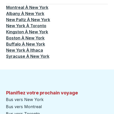
Actuellement sélectionné: New York.
La sélection est a
Montreal
À
New York
Albany
À
New York
New Paltz
À
New York
New York
À
Toronto
Kingston
À
New York
Boston
À
New York
Buffalo
À
New York
New York
À
Ithaca
Syracuse
À
New York
Planifiez votre prochain voyage
Bus vers New York
Bus vers Montreal
Bus vers Toronto