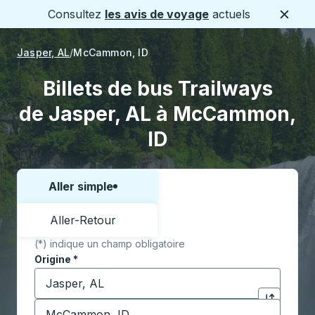
Consultez
les avis de voyage
actuels
Ferme
Jasper, AL
McCammon, ID
Billets de bus Trailways
de Jasper, AL à McCammon,
ID
Aller simple
Choisissez un sens ou un aller-retour:
Aller-Retour
(*) indique un champ obligatoire
Origine
*
Commencez à saisir la ville d'origine pour ouvrir les 
Destination
*
Cliquez pou