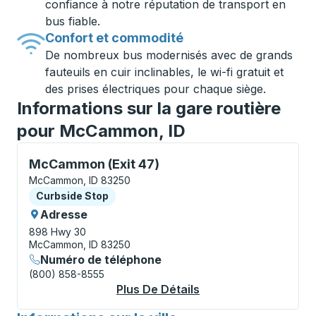
confiance à notre réputation de transport en
bus fiable.
Confort et commodité
De nombreux bus modernisés avec de grands
fauteuils en cuir inclinables, le wi-fi gratuit et
des prises électriques pour chaque siège.
Informations sur la gare routière
pour McCammon, ID
Curbside Stop, utilisez les touches fléchées ou la to
McCammon (Exit 47)
McCammon, ID 83250
Curbside Stop
Curbside Stop
Adresse
898 Hwy 30
McCammon, ID 83250
Numéro de téléphone
(800) 858-8555
Plus De Détails
À Propos McCammon (