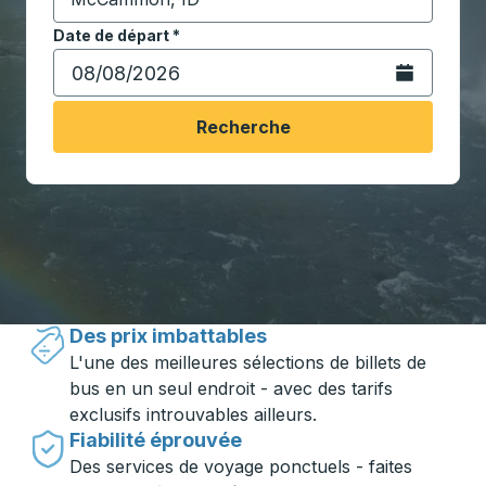
Commencez à saisir la ville de destination pour ouvrir
Date de départ
Tapez la date au format date Barre oblique du mois à 2 c
*
Ouvrez le calen
Recherche
Voyager en toute simplicité avec
Trailways
Des prix imbattables
L'une des meilleures sélections de billets de
bus en un seul endroit - avec des tarifs
exclusifs introuvables ailleurs.
Fiabilité éprouvée
Des services de voyage ponctuels - faites