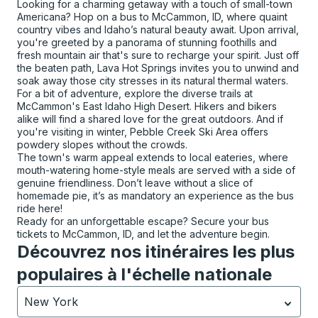
Looking for a charming getaway with a touch of small-town
Americana? Hop on a bus to McCammon, ID, where quaint
country vibes and Idaho’s natural beauty await. Upon arrival,
you're greeted by a panorama of stunning foothills and
fresh mountain air that's sure to recharge your spirit. Just off
the beaten path, Lava Hot Springs invites you to unwind and
soak away those city stresses in its natural thermal waters.
For a bit of adventure, explore the diverse trails at
McCammon's East Idaho High Desert. Hikers and bikers
alike will find a shared love for the great outdoors. And if
you're visiting in winter, Pebble Creek Ski Area offers
powdery slopes without the crowds.
The town's warm appeal extends to local eateries, where
mouth-watering home-style meals are served with a side of
genuine friendliness. Don’t leave without a slice of
homemade pie, it’s as mandatory an experience as the bus
ride here!
Ready for an unforgettable escape? Secure your bus
tickets to McCammon, ID, and let the adventure begin.
Découvrez nos itinéraires les plus
populaires à l'échelle nationale
New York