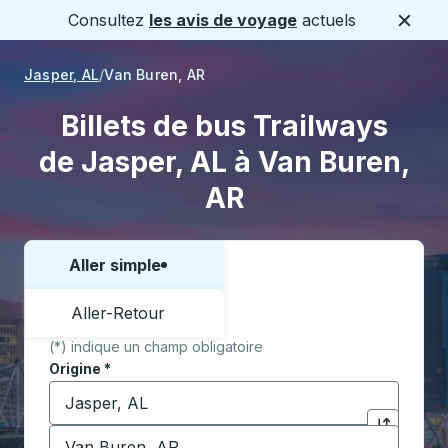
Consultez
les avis de voyage
actuels
Ferme
Jasper, AL
Van Buren, AR
Billets de bus Trailways
de Jasper, AL à Van Buren,
AR
Aller simple
Choisissez un sens ou un aller-retour:
Aller-Retour
(*) indique un champ obligatoire
Origine
*
Commencez à saisir la ville d'origine pour ouvrir les 
Destination
*
Cliquez pou