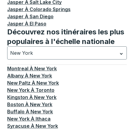
Jasper
À
Salt Lake City
Jasper
À
Colorado Springs
Jasper
À
San Diego
Jasper
À
El Paso
Découvrez nos itinéraires les plus
populaires à l'échelle nationale
New York
Actuellement sélectionné: New York.
La sélection est a
Montreal
À
New York
Albany
À
New York
New Paltz
À
New York
New York
À
Toronto
Kingston
À
New York
Boston
À
New York
Buffalo
À
New York
New York
À
Ithaca
Syracuse
À
New York