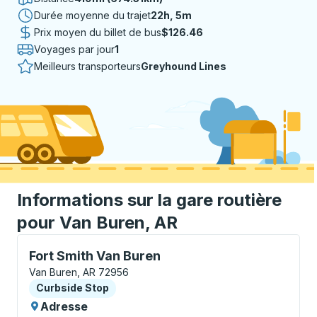
Durée moyenne du trajet
22 heures 5 minutes
22h, 5m
Prix moyen du billet de bus
$126.46
Voyages par jour
1
Meilleurs transporteurs
Greyhound Lines
Informations sur la gare routière
pour Van Buren, AR
Curbside Stop, utilisez les touches fléchées ou la to
Fort Smith Van Buren
Van Buren, AR 72956
Curbside Stop
Curbside Stop
Adresse