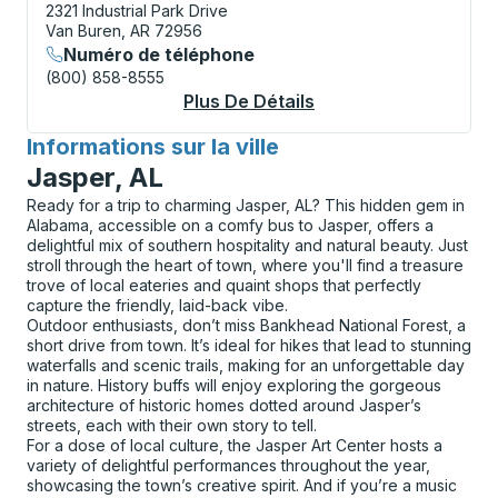
2321 Industrial Park Drive
Van Buren, AR 72956
Numéro de téléphone
(800) 858-8555
Plus De Détails
À Propos Fort Smith
Informations sur la ville
pour
Jasper, AL
Ready for a trip to charming Jasper, AL? This hidden gem in
Alabama, accessible on a comfy bus to Jasper, offers a
delightful mix of southern hospitality and natural beauty. Just
stroll through the heart of town, where you'll find a treasure
trove of local eateries and quaint shops that perfectly
capture the friendly, laid-back vibe.
Outdoor enthusiasts, don’t miss Bankhead National Forest, a
short drive from town. It’s ideal for hikes that lead to stunning
waterfalls and scenic trails, making for an unforgettable day
in nature. History buffs will enjoy exploring the gorgeous
architecture of historic homes dotted around Jasper’s
streets, each with their own story to tell.
For a dose of local culture, the Jasper Art Center hosts a
variety of delightful performances throughout the year,
showcasing the town’s creative spirit. And if you’re a music