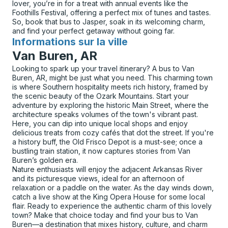
lover, you’re in for a treat with annual events like the
Foothills Festival, offering a perfect mix of tunes and tastes.
So, book that bus to Jasper, soak in its welcoming charm,
and find your perfect getaway without going far.
Informations sur la ville
pour
Van Buren, AR
Looking to spark up your travel itinerary? A bus to Van
Buren, AR, might be just what you need. This charming town
is where Southern hospitality meets rich history, framed by
the scenic beauty of the Ozark Mountains. Start your
adventure by exploring the historic Main Street, where the
architecture speaks volumes of the town's vibrant past.
Here, you can dip into unique local shops and enjoy
delicious treats from cozy cafés that dot the street. If you're
a history buff, the Old Frisco Depot is a must-see; once a
bustling train station, it now captures stories from Van
Buren’s golden era.
Nature enthusiasts will enjoy the adjacent Arkansas River
and its picturesque views, ideal for an afternoon of
relaxation or a paddle on the water. As the day winds down,
catch a live show at the King Opera House for some local
flair. Ready to experience the authentic charm of this lovely
town? Make that choice today and find your bus to Van
Buren—a destination that mixes history, culture, and charm