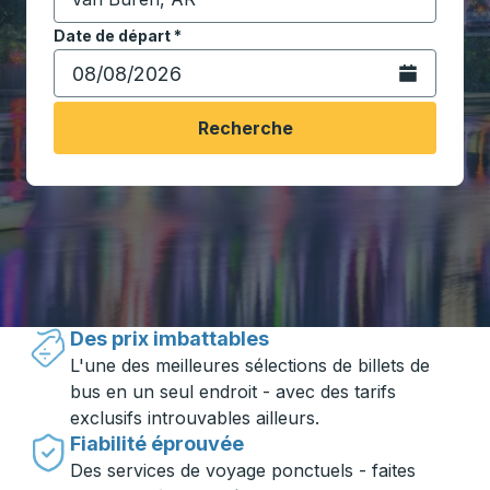
Commencez à saisir la ville de destination pour ouvrir
Date de départ
Tapez la date au format date Barre oblique du mois à 2 c
*
Ouvrez le calen
Recherche
Voyager en toute simplicité avec
Trailways
Des prix imbattables
L'une des meilleures sélections de billets de
bus en un seul endroit - avec des tarifs
exclusifs introuvables ailleurs.
Fiabilité éprouvée
Des services de voyage ponctuels - faites