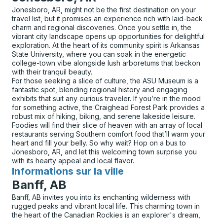
Jonesboro, AR, might not be the first destination on your
travel list, but it promises an experience rich with laid-back
charm and regional discoveries. Once you settle in, the
vibrant city landscape opens up opportunities for delightful
exploration. At the heart of its community spirit is Arkansas
State University, where you can soak in the energetic
college-town vibe alongside lush arboretums that beckon
with their tranquil beauty.
For those seeking a slice of culture, the ASU Museum is a
fantastic spot, blending regional history and engaging
exhibits that suit any curious traveler. If you’re in the mood
for something active, the Craighead Forest Park provides a
robust mix of hiking, biking, and serene lakeside leisure.
Foodies will find their slice of heaven with an array of local
restaurants serving Southern comfort food that’ll warm your
heart and fill your belly. So why wait? Hop on a bus to
Jonesboro, AR, and let this welcoming town surprise you
with its hearty appeal and local flavor.
Informations sur la ville
pour
Banff, AB
Banff, AB invites you into its enchanting wilderness with
rugged peaks and vibrant local life. This charming town in
the heart of the Canadian Rockies is an explorer's dream,