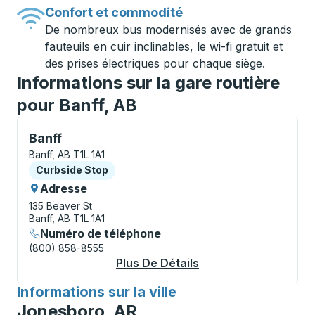
Confort et commodité
De nombreux bus modernisés avec de grands
fauteuils en cuir inclinables, le wi-fi gratuit et
des prises électriques pour chaque siège.
Informations sur la gare routière
pour Banff, AB
Curbside Stop, utilisez les touches fléchées ou la to
Banff
Banff, AB T1L 1A1
Curbside Stop
Curbside Stop
Adresse
135 Beaver St
Banff, AB T1L 1A1
Numéro de téléphone
(800) 858-8555
Plus De Détails
À Propos Banff Curb
Informations sur la ville
pour
Jonesboro, AR