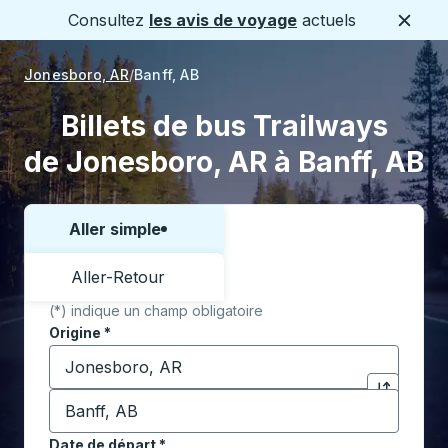
Consultez
les avis de voyage
actuels
Ferme
Jonesboro, AR
Banff, AB
Billets de bus Trailways
de Jonesboro, AR à Banff, AB
Aller simple
Choisissez un sens ou un aller-retour:
Aller-Retour
(*) indique un champ obligatoire
Origine
*
Commencez à saisir la ville d'origine pour ouvrir les 
Destination
*
Cliquez pou
Commencez à saisir la ville de destination pour ouvrir
Date de départ
Tapez la date au format date Barre oblique du mois à 2 c
*