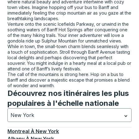
where natural beauty and adventure intertwine with cozy
town vibes. Imagine hopping off your bus to Banff and
immediately feeling the crisp mountain air as you gaze at the
breathtaking landscapes.
Venture onto the scenic Icefields Parkway, or unwind in the
soothing waters of Banff Hot Springs after conquering one
of the many hiking trails. Your inner adventurer will love a
gondola ride up Sulphur Mountain for unmatched views.
While in town, the small-town charm blends seamlessly with
a touch of sophistication. Stroll through Banff Avenue tasting
local delights and perhaps discovering that perfect
souvenir. You might indulge in a hearty meal at a local pub or
attend one of Banff’s lively festivals.
The call of the mountains is strong here. Hop on a bus to
Banff and discover a majestic escape that promises a blend
of wonder and warmth.
Découvrez nos itinéraires les plus
populaires à l'échelle nationale
New York
Actuellement sélectionné: New York.
La sélection est a
Montreal
À
New York
Albany
À
New York