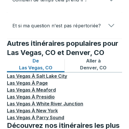
Et si ma question n'est pas répertoriée?
Autres itinéraires populaires pour
Las Vegas, CO et Denver, CO
De
Aller à
Itinéraires de bus depuis Las Vegas, CO
Itinéraires de bus vers Den
Las Vegas, CO
Denver, CO
Las Vegas
À
Salt Lake City
Las Vegas
À
Page
Las Vegas
À
Meaford
Las Vegas
À
Presidio
Las Vegas
À
White River Junction
Las Vegas
À
New York
Las Vegas
À
Parry Sound
Découvrez nos itinéraires les plus