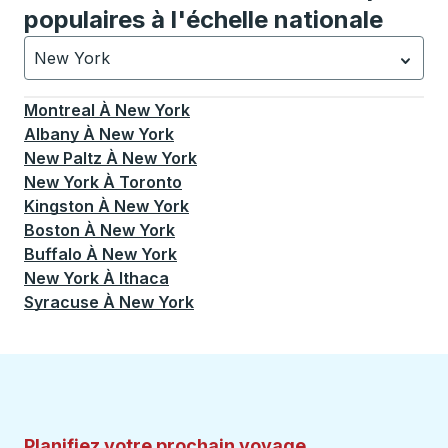
populaires à l'échelle nationale
New York
Actuellement sélectionné: New York.
La sélection est a
Montreal
À
New York
Albany
À
New York
New Paltz
À
New York
New York
À
Toronto
Kingston
À
New York
Boston
À
New York
Buffalo
À
New York
New York
À
Ithaca
Syracuse
À
New York
Planifiez votre prochain voyage