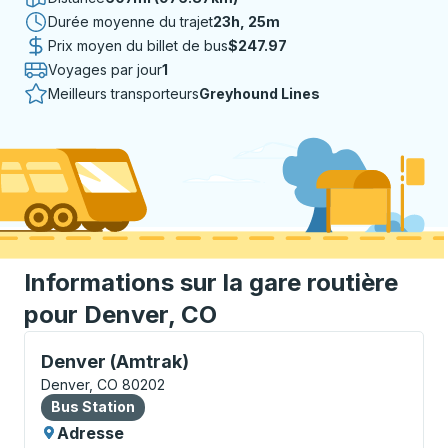
Durée moyenne du trajet
23 heures 25 minutes
23h, 25m
Prix moyen du billet de bus
$247.97
Voyages par jour
1
Meilleurs transporteurs
Greyhound Lines
Informations sur la gare routière
pour Denver, CO
Bus Station, utilisez les touches fléchées ou la touch
Denver (Amtrak)
Denver, CO 80202
Bus Station
Bus Station
Adresse