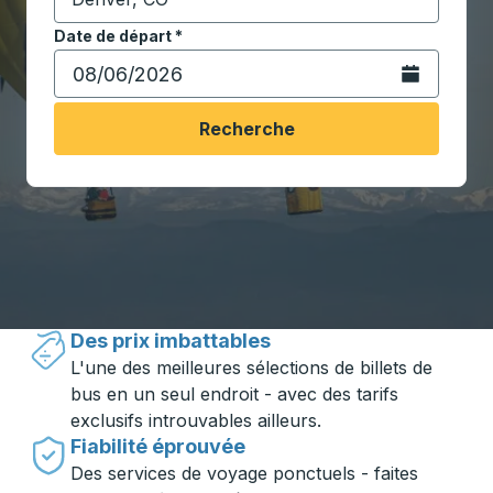
Commencez à saisir la ville de destination pour ouvrir
Date de départ
Tapez la date au format date Barre oblique du mois à 2 c
*
Ouvrez le calen
Recherche
Voyager en toute simplicité avec
Trailways
Des prix imbattables
L'une des meilleures sélections de billets de
bus en un seul endroit - avec des tarifs
exclusifs introuvables ailleurs.
Fiabilité éprouvée
Des services de voyage ponctuels - faites