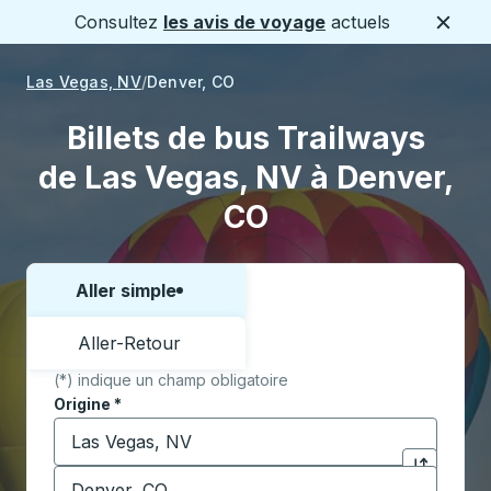
Consultez
les avis de voyage
actuels
Ferme
Las Vegas, NV
Denver, CO
Billets de bus Trailways
de Las Vegas, NV à Denver,
CO
Aller simple
Choisissez un sens ou un aller-retour:
Aller-Retour
(*) indique un champ obligatoire
Origine
*
Commencez à saisir la ville d'origine pour ouvrir les 
Destination
*
Cliquez pou