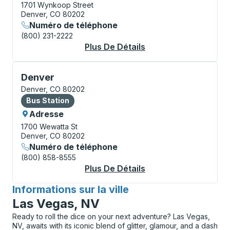
1701 Wynkoop Street
Denver, CO 80202
Numéro de téléphone
(800) 231-2222
Plus De Détails
À Propos Denver (Am
Bus Station, utilisez les touches fléchées ou la touch
Denver
Denver, CO 80202
Bus Station
Bus Station
Adresse
1700 Wewatta St
Denver, CO 80202
Numéro de téléphone
(800) 858-8555
Plus De Détails
À Propos Denver Bus
Informations sur la ville
pour
Las Vegas, NV
Ready to roll the dice on your next adventure? Las Vegas,
NV, awaits with its iconic blend of glitter, glamour, and a dash