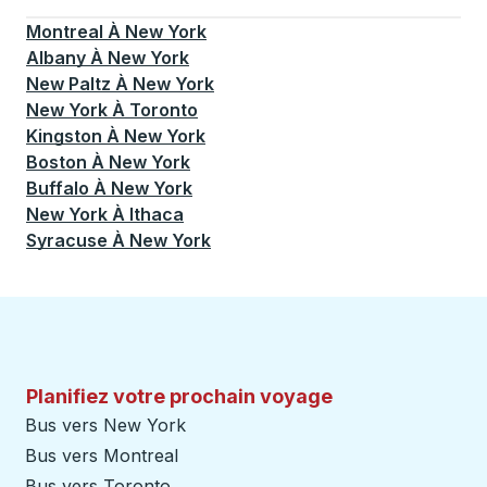
Actuellement sélectionné: New York.
La sélection est a
Montreal
À
New York
Albany
À
New York
New Paltz
À
New York
New York
À
Toronto
Kingston
À
New York
Boston
À
New York
Buffalo
À
New York
New York
À
Ithaca
Syracuse
À
New York
Planifiez votre prochain voyage
Bus vers New York
Bus vers Montreal
Bus vers Toronto