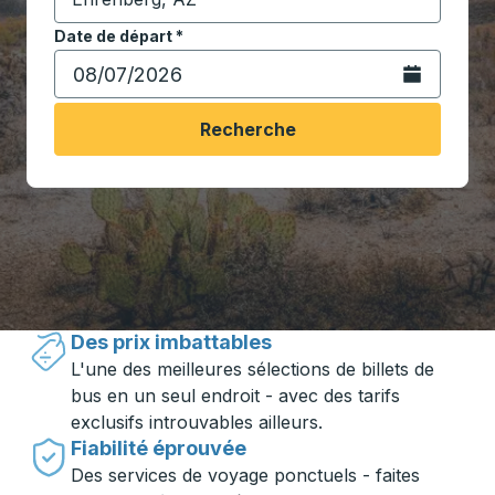
Commencez à saisir la ville de destination pour ouvrir
Date de départ
Tapez la date au format date Barre oblique du mois à 2 c
*
Ouvrez le calen
Recherche
Voyager en toute simplicité avec
Trailways
Des prix imbattables
L'une des meilleures sélections de billets de
bus en un seul endroit - avec des tarifs
exclusifs introuvables ailleurs.
Fiabilité éprouvée
Des services de voyage ponctuels - faites