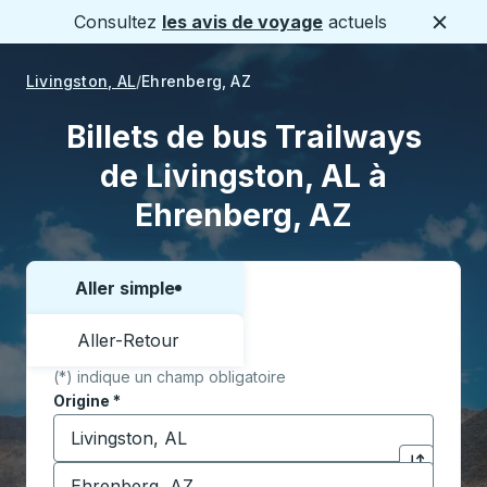
Consultez
les avis de voyage
actuels
Ferme
Livingston, AL
Ehrenberg, AZ
Billets de bus Trailways
de Livingston, AL à
Ehrenberg, AZ
Aller simple
Choisissez un sens ou un aller-retour:
Aller-Retour
(*) indique un champ obligatoire
Origine
*
Commencez à saisir la ville d'origine pour ouvrir les 
Destination
*
Cliquez pou