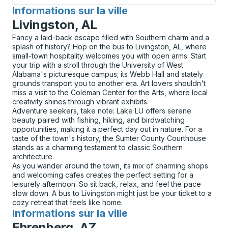
Informations sur la ville
pour
Livingston, AL
Fancy a laid-back escape filled with Southern charm and a
splash of history? Hop on the bus to Livingston, AL, where
small-town hospitality welcomes you with open arms. Start
your trip with a stroll through the University of West
Alabama's picturesque campus; its Webb Hall and stately
grounds transport you to another era. Art lovers shouldn't
miss a visit to the Coleman Center for the Arts, where local
creativity shines through vibrant exhibits.
Adventure seekers, take note: Lake LU offers serene
beauty paired with fishing, hiking, and birdwatching
opportunities, making it a perfect day out in nature. For a
taste of the town's history, the Sumter County Courthouse
stands as a charming testament to classic Southern
architecture.
As you wander around the town, its mix of charming shops
and welcoming cafes creates the perfect setting for a
leisurely afternoon. So sit back, relax, and feel the pace
slow down. A bus to Livingston might just be your ticket to a
cozy retreat that feels like home.
Informations sur la ville
pour
Ehrenberg, AZ