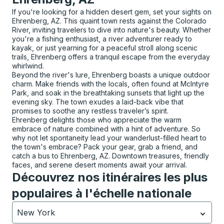
If you're looking for a hidden desert gem, set your sights on
Ehrenberg, AZ. This quaint town rests against the Colorado
River, inviting travelers to dive into nature's beauty. Whether
you're a fishing enthusiast, a river adventurer ready to
kayak, or just yearning for a peaceful stroll along scenic
trails, Ehrenberg offers a tranquil escape from the everyday
whirlwind.
Beyond the river's lure, Ehrenberg boasts a unique outdoor
charm. Make friends with the locals, often found at McIntyre
Park, and soak in the breathtaking sunsets that light up the
evening sky. The town exudes a laid-back vibe that
promises to soothe any restless traveler’s spirit.
Ehrenberg delights those who appreciate the warm
embrace of nature combined with a hint of adventure. So
why not let spontaneity lead your wanderlust-filled heart to
the town's embrace? Pack your gear, grab a friend, and
catch a bus to Ehrenberg, AZ. Downtown treasures, friendly
faces, and serene desert moments await your arrival.
Découvrez nos itinéraires les plus
populaires à l'échelle nationale
New York