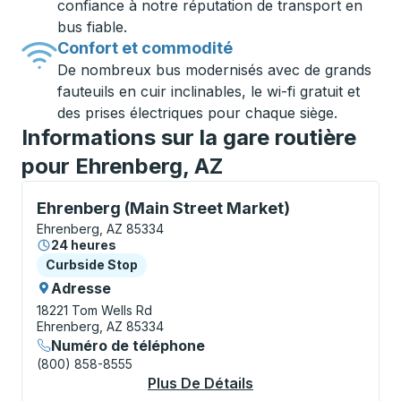
confiance à notre réputation de transport en
bus fiable.
Confort et commodité
De nombreux bus modernisés avec de grands
fauteuils en cuir inclinables, le wi-fi gratuit et
des prises électriques pour chaque siège.
Informations sur la gare routière
pour Ehrenberg, AZ
Curbside Stop, utilisez les touches fléchées ou la to
Ehrenberg (Main Street Market)
Ehrenberg, AZ 85334
24 heures
Curbside Stop
Curbside Stop
Adresse
18221 Tom Wells Rd
Ehrenberg, AZ 85334
Numéro de téléphone
(800) 858-8555
Plus De Détails
À Propos Ehrenberg 