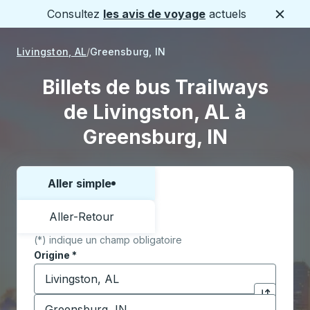
Consultez
les avis de voyage
actuels
Ferme
Livingston, AL
Greensburg, IN
Billets de bus Trailways
de Livingston, AL à
Greensburg, IN
Aller simple
Choisissez un sens ou un aller-retour:
Aller-Retour
(*) indique un champ obligatoire
Origine
*
Commencez à saisir la ville d'origine pour ouvrir les 
Destination
*
Cliquez pou