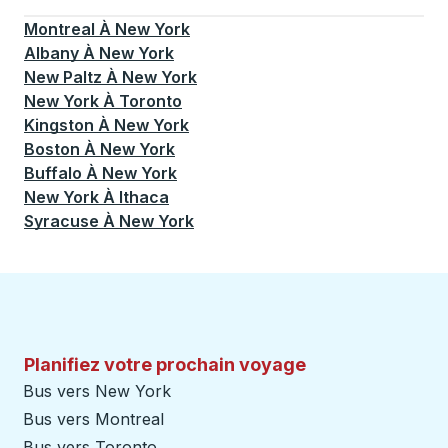
Actuellement sélectionné: New York.
La sélection est a
Montreal
À
New York
Albany
À
New York
New Paltz
À
New York
New York
À
Toronto
Kingston
À
New York
Boston
À
New York
Buffalo
À
New York
New York
À
Ithaca
Syracuse
À
New York
Planifiez votre prochain voyage
Bus vers New York
Bus vers Montreal
Bus vers Toronto