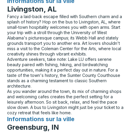
Informations sur la ville
pour
Livingston, AL
Fancy a laid-back escape filled with Southern charm and a
splash of history? Hop on the bus to Livingston, AL, where
small-town hospitality welcomes you with open arms. Start
your trip with a stroll through the University of West
Alabama's picturesque campus; its Webb Hall and stately
grounds transport you to another era. Art lovers shouldn't
miss a visit to the Coleman Center for the Arts, where local
creativity shines through vibrant exhibits.
Adventure seekers, take note: Lake LU offers serene
beauty paired with fishing, hiking, and birdwatching
opportunities, making it a perfect day out in nature. For a
taste of the town's history, the Sumter County Courthouse
stands as a charming testament to classic Southern
architecture.
As you wander around the town, its mix of charming shops
and welcoming cafes creates the perfect setting for a
leisurely afternoon. So sit back, relax, and feel the pace
slow down. A bus to Livingston might just be your ticket to a
cozy retreat that feels like home.
Informations sur la ville
pour
Greensburg, IN