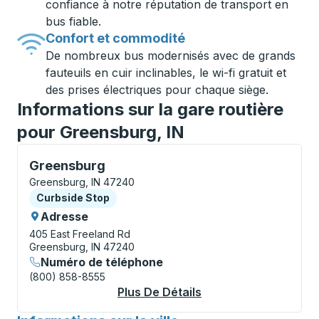
confiance à notre réputation de transport en
bus fiable.
Confort et commodité
De nombreux bus modernisés avec de grands
fauteuils en cuir inclinables, le wi-fi gratuit et
des prises électriques pour chaque siège.
Informations sur la gare routière
pour Greensburg, IN
Curbside Stop, utilisez les touches fléchées ou la to
Greensburg
Greensburg, IN 47240
Curbside Stop
Curbside Stop
Adresse
405 East Freeland Rd
Greensburg, IN 47240
Numéro de téléphone
(800) 858-8555
Plus De Détails
À Propos Greensbur