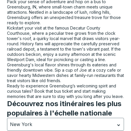
Pack your sense of adventure and hop on a bus to
Greensburg, IN, where small-town charm meets unique
attractions. Nestled in a landscape of lush, rolling hills,
Greensburg offers an unexpected treasure trove for those
ready to explore.
Kickstart your visit at the famous Decatur County
Courthouse, where a peculiar tree grows from the clock
tower's roof, a quirky local marvel that draws visitors year-
round. History fans will appreciate the carefully preserved
railroad depot, a testament to the town's vibrant past. If the
outdoors beckon, enjoy a sunny afternoon at the scenic
Westport Dam, ideal for picnicking or casting a line.
Greensburg's local flavor shines through its eateries and
friendly downtown vibe. Sip a cup of Joe at a cozy cafe or
savor hearty Midwestern dishes at family-run restaurants that
treat visitors like old friends.
Ready to experience Greensburg’s welcoming spirit and
curious tales? Book that bus ticket and start making
memories that are sure to stay with you long after you leave.
Découvrez nos itinéraires les plus
populaires à l'échelle nationale
New York