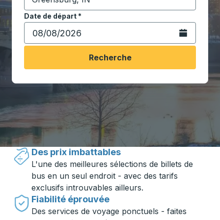
Commencez à saisir la ville de destination pour ouvrir
Date de départ
Tapez la date au format date Barre oblique du mois à 2 c
*
Ouvrez le calen
Recherche
Voyager en toute simplicité avec
Trailways
Des prix imbattables
L'une des meilleures sélections de billets de
bus en un seul endroit - avec des tarifs
exclusifs introuvables ailleurs.
Fiabilité éprouvée
Des services de voyage ponctuels - faites