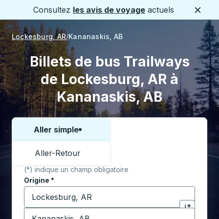
Consultez
les avis de voyage
actuels
Ferme
Lockesburg, AR
Kananaskis, AB
Billets de bus Trailways
de Lockesburg, AR à
Kananaskis, AB
Aller simple
Choisissez un sens ou un aller-retour:
Aller-Retour
(*) indique un champ obligatoire
Origine
*
Commencez à saisir la ville d'origine pour ouvrir les 
Destination
*
Cliquez pou