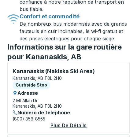
confiance à notre réputation de transport en
bus fiable.
Confort et commodité
De nombreux bus modernisés avec de grands
fauteuils en cuir inclinables, le wi-fi gratuit et
des prises électriques pour chaque siège.
Informations sur la gare routière
pour Kananaskis, AB
Curbside Stop, utilisez les touches fléchées ou la to
Kananaskis (Nakiska Ski Area)
Kananaskis, AB T0L 2H0
Curbside Stop
Curbside Stop
Adresse
2 Mt Allan Dr
Kananaskis, AB T0L 2H0
Numéro de téléphone
(800) 858-8555
Plus De Détails
À Propos Kananaskis