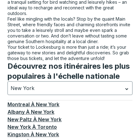
a tranquil setting for bird watching and leisurely hikes – an
ideal way to recharge and reconnect with the great
outdoors.
Feel like mingling with the locals? Stop by the quaint Main
Street, where friendly faces and charming storefronts invite
you to take a leisurely stroll and maybe even spark a
conversation or two. And don’t leave without tasting some
genuine Southern hospitality at a local diner.
Your ticket to Lockesburg is more than just a ride; it’s your
gateway to new stories and delightful discoveries. So grab
those bus tickets, and let the adventure unfold!
Découvrez nos itinéraires les plus
populaires à l'échelle nationale
New York
Actuellement sélectionné: New York.
La sélection est a
Montreal
À
New York
Albany
À
New York
New Paltz
À
New York
New York
À
Toronto
Kingston
À
New York