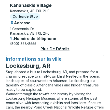
Curbside Stop, utilisez les touches fléchées ou la to
Kananaskis Village
Kananaskis, AB T0L 2H0
Curbside Stop
Curbside Stop
Adresse
1 Centennial Dr
Kananaskis, AB T0L 2H0
Numéro de téléphone
(800) 858-8555
Plus De Détails
À Propos Kananaskis
Informations sur la ville
pour
Lockesburg, AR
Step aboard a bus to Lockesburg, AR, and prepare for a
charming escape to small-town bliss! Nestled in the scenic
landscapes of southwestern Arkansas, Lockesburg is a
tapestry of classic Americana vibes and hidden treasures
ready to be explored.
Wander through the town’s rich history by visiting the
Lockesburg Heritage Museum, where stories of the past
come alive with fascinating exhibits and local lore. If nature
calls, the nearby Pond Creek National Wildlife Refuge offers