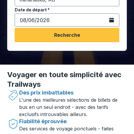
Commencez à saisir la ville de destination pour ouvrir
Date de départ
Tapez la date au format date Barre oblique du mois à 2 c
*
Ouvrez le calen
Recherche
Voyager en toute simplicité avec
Trailways
Des prix imbattables
L'une des meilleures sélections de billets de
bus en un seul endroit - avec des tarifs
exclusifs introuvables ailleurs.
Fiabilité éprouvée
Des services de voyage ponctuels - faites