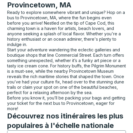
Provincetown, MA
Ready to explore somewhere vibrant and unique? Hop on a
bus to Provincetown, MA, where the fun begins even
before you arrive! Nestled on the tip of Cape Cod, this
charming town is a haven for artists, beach lovers, and
anyone seeking a splash of local flavor. Whether you're a
history enthusiast or an ocean admirer, there's plenty to
indulge in.
Start your adventure wandering the eclectic galleries and
boutique shops that line Commercial Street. Each turn offers
something unexpected, whether it’s a funky art piece or a
tasty ice cream cone. For history buffs, the Pilgrim Monument
is a must-see, while the nearby Provincetown Museum
reveals the rich maritime stories that shaped the town. Once
you’ve had your culture fix, head over to the stunning dune
trails or claim your spot on one of the beautiful beaches,
perfect for a relaxing afternoon by the sea.
Before you know it, you’ll be packing your bags and getting
your ticket for the next bus to Provincetown, eager for
more!
Découvrez nos itinéraires les plus
populaires à l'échelle nationale