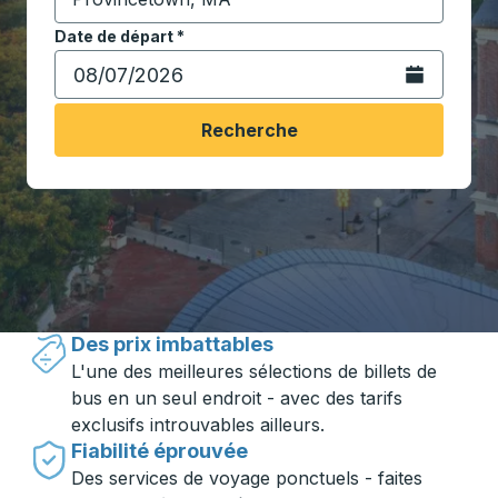
Commencez à saisir la ville de destination pour ouvrir
Date de départ
Tapez la date au format date Barre oblique du mois à 2 c
*
Ouvrez le calen
Recherche
Voyager en toute simplicité avec
Trailways
Des prix imbattables
L'une des meilleures sélections de billets de
bus en un seul endroit - avec des tarifs
exclusifs introuvables ailleurs.
Fiabilité éprouvée
Des services de voyage ponctuels - faites