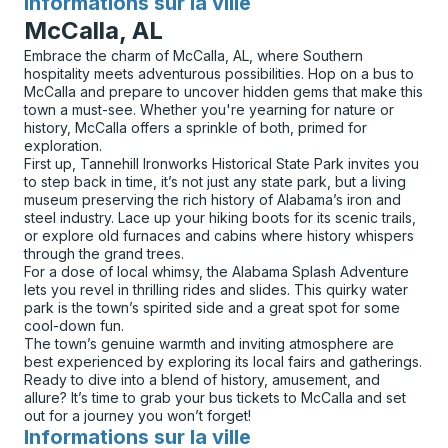
Informations sur la ville
pour
McCalla, AL
Embrace the charm of McCalla, AL, where Southern
hospitality meets adventurous possibilities. Hop on a bus to
McCalla and prepare to uncover hidden gems that make this
town a must-see. Whether you're yearning for nature or
history, McCalla offers a sprinkle of both, primed for
exploration.
First up, Tannehill Ironworks Historical State Park invites you
to step back in time, it’s not just any state park, but a living
museum preserving the rich history of Alabama’s iron and
steel industry. Lace up your hiking boots for its scenic trails,
or explore old furnaces and cabins where history whispers
through the grand trees.
For a dose of local whimsy, the Alabama Splash Adventure
lets you revel in thrilling rides and slides. This quirky water
park is the town’s spirited side and a great spot for some
cool-down fun.
The town’s genuine warmth and inviting atmosphere are
best experienced by exploring its local fairs and gatherings.
Ready to dive into a blend of history, amusement, and
allure? It’s time to grab your bus tickets to McCalla and set
out for a journey you won’t forget!
Informations sur la ville
pour