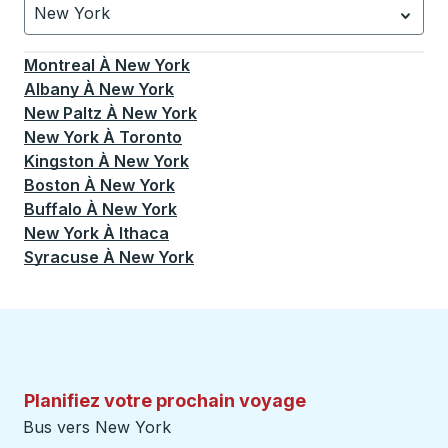
New York
Actuellement sélectionné: New York.
La sélection est a
Montreal
À
New York
Albany
À
New York
New Paltz
À
New York
New York
À
Toronto
Kingston
À
New York
Boston
À
New York
Buffalo
À
New York
New York
À
Ithaca
Syracuse
À
New York
Planifiez votre prochain voyage
Bus vers New York