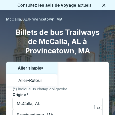
Consultez
les avis de voyage
actuels
Ferme
McCalla, AL
Provincetown, MA
Billets de bus Trailways
de McCalla, AL à
Provincetown, MA
Aller simple
Choisissez un sens ou un aller-retour:
Aller-Retour
(*) indique un champ obligatoire
Origine
*
Commencez à saisir la ville d'origine pour ouvrir les 
Destination
*
Cliquez pou