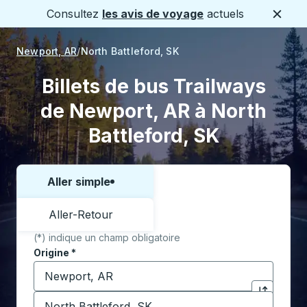
Consultez
les avis de voyage
actuels
Ferme
Newport, AR
North Battleford, SK
Billets de bus Trailways
de Newport, AR à North
Battleford, SK
Aller simple
Choisissez un sens ou un aller-retour:
Aller-Retour
(*) indique un champ obligatoire
Origine
*
Commencez à saisir la ville d'origine pour ouvrir les 
Destination
*
Cliquez pou