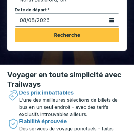
Commencez à saisir la ville de destination pour ouvrir
Date de départ
Tapez la date au format date Barre oblique du mois à 2 c
*
Ouvrez le calen
Recherche
Voyager en toute simplicité avec
Trailways
Des prix imbattables
L'une des meilleures sélections de billets de
bus en un seul endroit - avec des tarifs
exclusifs introuvables ailleurs.
Fiabilité éprouvée
Des services de voyage ponctuels - faites