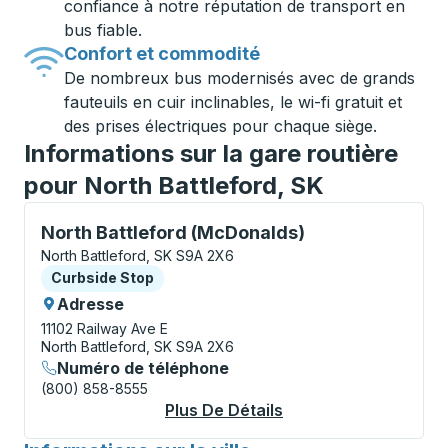
confiance à notre réputation de transport en
bus fiable.
Confort et commodité
De nombreux bus modernisés avec de grands
fauteuils en cuir inclinables, le wi-fi gratuit et
des prises électriques pour chaque siège.
Informations sur la gare routière
pour North Battleford, SK
Curbside Stop, utilisez les touches fléchées ou la to
North Battleford (McDonalds)
North Battleford, SK S9A 2X6
Curbside Stop
Curbside Stop
Adresse
11102 Railway Ave E
North Battleford, SK S9A 2X6
Numéro de téléphone
(800) 858-8555
Plus De Détails
À Propos North Batt