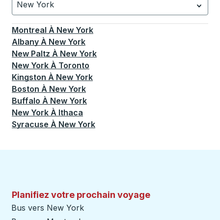
New York
Actuellement sélectionné: New York.
La sélection est a
Montreal
À
New York
Albany
À
New York
New Paltz
À
New York
New York
À
Toronto
Kingston
À
New York
Boston
À
New York
Buffalo
À
New York
New York
À
Ithaca
Syracuse
À
New York
Planifiez votre prochain voyage
Bus vers New York