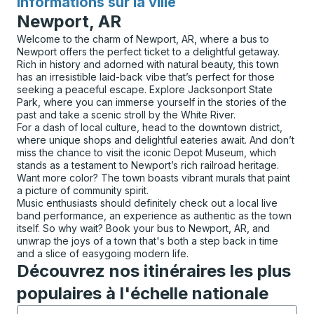
Informations sur la ville
pour
Newport, AR
Welcome to the charm of Newport, AR, where a bus to
Newport offers the perfect ticket to a delightful getaway.
Rich in history and adorned with natural beauty, this town
has an irresistible laid-back vibe that’s perfect for those
seeking a peaceful escape. Explore Jacksonport State
Park, where you can immerse yourself in the stories of the
past and take a scenic stroll by the White River.
For a dash of local culture, head to the downtown district,
where unique shops and delightful eateries await. And don’t
miss the chance to visit the iconic Depot Museum, which
stands as a testament to Newport’s rich railroad heritage.
Want more color? The town boasts vibrant murals that paint
a picture of community spirit.
Music enthusiasts should definitely check out a local live
band performance, an experience as authentic as the town
itself. So why wait? Book your bus to Newport, AR, and
unwrap the joys of a town that's both a step back in time
and a slice of easygoing modern life.
Découvrez nos itinéraires les plus
populaires à l'échelle nationale