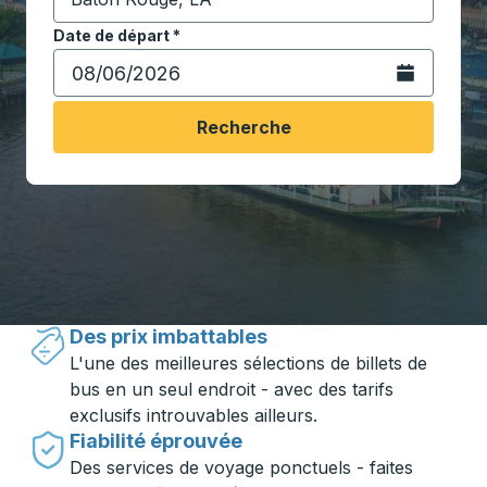
Commencez à saisir la ville de destination pour ouvrir
Date de départ
Tapez la date au format date Barre oblique du mois à 2 c
*
Ouvrez le calen
Recherche
Voyager en toute simplicité avec
Trailways
Des prix imbattables
L'une des meilleures sélections de billets de
bus en un seul endroit - avec des tarifs
exclusifs introuvables ailleurs.
Fiabilité éprouvée
Des services de voyage ponctuels - faites