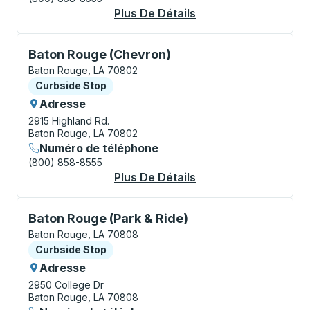
Plus De Détails
À Propos Baton Roug
Curbside Stop, utilisez les touches fléchées ou la to
Baton Rouge (Chevron)
Baton Rouge, LA 70802
Curbside Stop
Curbside Stop
Adresse
2915 Highland Rd.
Baton Rouge, LA 70802
Numéro de téléphone
(800) 858-8555
Plus De Détails
À Propos Baton Roug
Curbside Stop, utilisez les touches fléchées ou la to
Baton Rouge (Park & Ride)
Baton Rouge, LA 70808
Curbside Stop
Curbside Stop
Adresse
2950 College Dr
Baton Rouge, LA 70808