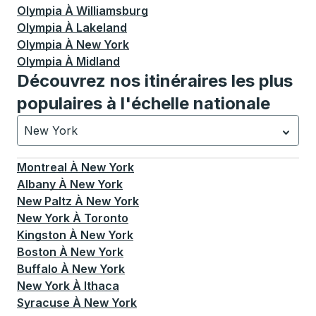
Olympia
À
Williamsburg
Olympia
À
Lakeland
Olympia
À
New York
Olympia
À
Midland
Découvrez nos itinéraires les plus
populaires à l'échelle nationale
New York
Actuellement sélectionné: New York.
La sélection est a
Montreal
À
New York
Albany
À
New York
New Paltz
À
New York
New York
À
Toronto
Kingston
À
New York
Boston
À
New York
Buffalo
À
New York
New York
À
Ithaca
Syracuse
À
New York