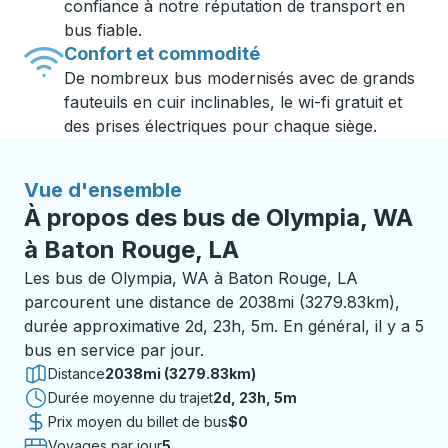
confiance à notre réputation de transport en
bus fiable.
Confort et commodité
De nombreux bus modernisés avec de grands
fauteuils en cuir inclinables, le wi-fi gratuit et
des prises électriques pour chaque siège.
Vue d'ensemble
À propos des bus de Olympia, WA
à Baton Rouge, LA
Les bus de Olympia, WA à Baton Rouge, LA
parcourent une distance de 2038mi (3279.83km),
durée approximative 2d, 23h, 5m. En général, il y a 5
bus en service par jour.
Distance
2038mi (3279.83km)
Durée moyenne du trajet
2 jours 23 heures 5 minutes
2d, 23h, 5m
Prix moyen du billet de bus
$0
Voyages par jour
5