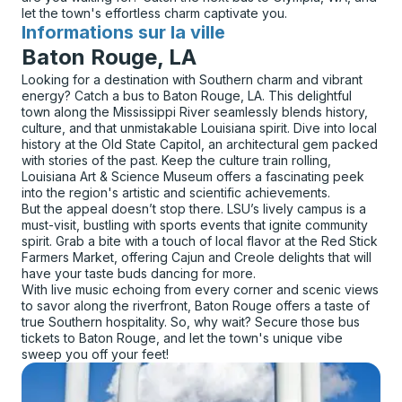
let the town's effortless charm captivate you.
Informations sur la ville
pour
Baton Rouge, LA
Looking for a destination with Southern charm and vibrant
energy? Catch a bus to Baton Rouge, LA. This delightful
town along the Mississippi River seamlessly blends history,
culture, and that unmistakable Louisiana spirit. Dive into local
history at the Old State Capitol, an architectural gem packed
with stories of the past. Keep the culture train rolling,
Louisiana Art & Science Museum offers a fascinating peek
into the region's artistic and scientific achievements.
But the appeal doesn’t stop there. LSU’s lively campus is a
must-visit, bustling with sports events that ignite community
spirit. Grab a bite with a touch of local flavor at the Red Stick
Farmers Market, offering Cajun and Creole delights that will
have your taste buds dancing for more.
With live music echoing from every corner and scenic views
to savor along the riverfront, Baton Rouge offers a taste of
true Southern hospitality. So, why wait? Secure those bus
tickets to Baton Rouge, and let the town's unique vibe
sweep you off your feet!