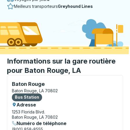
Meilleurs transporteurs
Greyhound Lines
Informations sur la gare routière
pour Baton Rouge, LA
Bus Station, utilisez les touches fléchées ou la touch
Baton Rouge
Baton Rouge, LA 70802
Bus Station
Bus Station
Adresse
1253 Florida Blvd.
Baton Rouge, LA 70802
Numéro de téléphone
(800) 858-8555