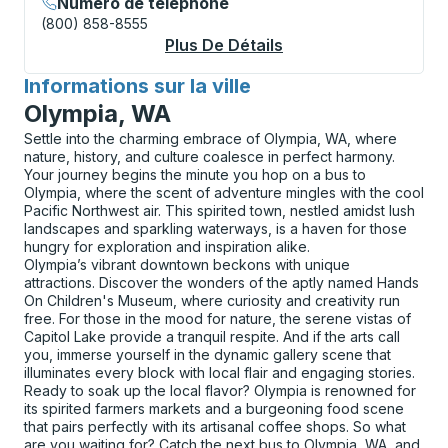
Numéro de téléphone
(800) 858-8555
Plus De Détails
À Propos Baton Roug
Informations sur la ville
pour
Olympia, WA
Settle into the charming embrace of Olympia, WA, where
nature, history, and culture coalesce in perfect harmony.
Your journey begins the minute you hop on a bus to
Olympia, where the scent of adventure mingles with the cool
Pacific Northwest air. This spirited town, nestled amidst lush
landscapes and sparkling waterways, is a haven for those
hungry for exploration and inspiration alike.
Olympia’s vibrant downtown beckons with unique
attractions. Discover the wonders of the aptly named Hands
On Children's Museum, where curiosity and creativity run
free. For those in the mood for nature, the serene vistas of
Capitol Lake provide a tranquil respite. And if the arts call
you, immerse yourself in the dynamic gallery scene that
illuminates every block with local flair and engaging stories.
Ready to soak up the local flavor? Olympia is renowned for
its spirited farmers markets and a burgeoning food scene
that pairs perfectly with its artisanal coffee shops. So what
are you waiting for? Catch the next bus to Olympia, WA, and