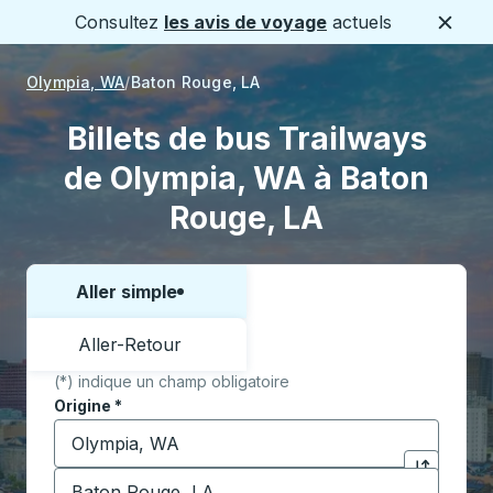
Consultez
les avis de voyage
actuels
Ferme
Olympia, WA
Baton Rouge, LA
Billets de bus Trailways
de Olympia, WA à Baton
Rouge, LA
Aller simple
Choisissez un sens ou un aller-retour:
Aller-Retour
(*) indique un champ obligatoire
Origine
*
Commencez à saisir la ville d'origine pour ouvrir les 
Destination
*
Cliquez pou