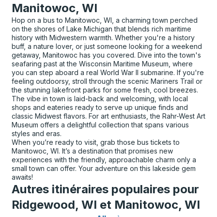
Manitowoc, WI
Hop on a bus to Manitowoc, WI, a charming town perched
on the shores of Lake Michigan that blends rich maritime
history with Midwestern warmth. Whether you're a history
buff, a nature lover, or just someone looking for a weekend
getaway, Manitowoc has you covered. Dive into the town's
seafaring past at the Wisconsin Maritime Museum, where
you can step aboard a real World War II submarine. If you're
feeling outdoorsy, stroll through the scenic Mariners Trail or
the stunning lakefront parks for some fresh, cool breezes.
The vibe in town is laid-back and welcoming, with local
shops and eateries ready to serve up unique finds and
classic Midwest flavors. For art enthusiasts, the Rahr-West Art
Museum offers a delightful collection that spans various
styles and eras.
When you’re ready to visit, grab those bus tickets to
Manitowoc, WI. It’s a destination that promises new
experiences with the friendly, approachable charm only a
small town can offer. Your adventure on this lakeside gem
awaits!
Autres itinéraires populaires pour
Ridgewood, WI et Manitowoc, WI