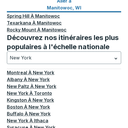
Aller à
Itinéraires de bus vers Manitowoc, WI
Manitowoc, WI
Spring Hill
À
Manitowoc
Texarkana
À
Manitowoc
Rocky Mount
À
Manitowoc
Découvrez nos itinéraires les plus
populaires à l'échelle nationale
New York
Actuellement sélectionné: New York.
La sélection est a
Montreal
À
New York
Albany
À
New York
New Paltz
À
New York
New York
À
Toronto
Kingston
À
New York
Boston
À
New York
Buffalo
À
New York
New York
À
Ithaca
Syracuse
À
New York