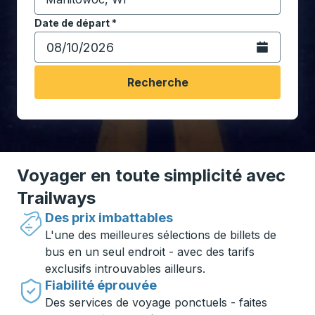
Commencez à saisir la ville de destination pour ouvrir
Date de départ
Tapez la date au format date Barre oblique du mois à 2 c
*
Ouvrez le calen
Recherche
Voyager en toute simplicité avec
Trailways
Des prix imbattables
L'une des meilleures sélections de billets de
bus en un seul endroit - avec des tarifs
exclusifs introuvables ailleurs.
Fiabilité éprouvée
Des services de voyage ponctuels - faites