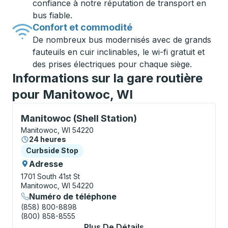
confiance à notre réputation de transport en
bus fiable.
Confort et commodité
De nombreux bus modernisés avec de grands
fauteuils en cuir inclinables, le wi-fi gratuit et
des prises électriques pour chaque siège.
Informations sur la gare routière
pour Manitowoc, WI
Curbside Stop, utilisez les touches fléchées ou la to
Manitowoc (Shell Station)
Manitowoc, WI 54220
24 heures
Curbside Stop
Curbside Stop
Adresse
1701 South 41st St
Manitowoc, WI 54220
Numéro de téléphone
(858) 800-8898
(800) 858-8555
Plus De Détails
À Propos Manitowoc (