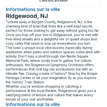
Informations sur la ville
pour
Ridgewood, NJ
Tucked away in Bergen County, Ridgewood, NJ, is the
charming kind of town that feels like a well-kept secret,
perfect for those looking to get away without going too far.
Once you hop off your bus to Ridgewood, you're met with
tree-lined streets and a delightful mix of quaint shops and
cozy cafes that seem to pop up everywhere you turn.
The town's unique local vibe buzzes especially during
weekends when parks and outdoor spaces come alive with
activity. Don't miss a stroll through Van Neste Square
Memorial Park, where locals love to gather. For culture
enthusiasts, the Ridgewood Symphony Orchestra offers
performances that rival big-city productions but with an
intimate flair. Craving a taste of history? Stop by the Bolger
Heritage Center or let your imagination fly as you explore
the Historic Train Station.
Whether you’re window-shopping or catching a
performance at the local theater, Ridgewood gives you a
satisfying blend of leisure and culture that makes every
minute of your visit worthwhile.
Informations sur la ville
pour