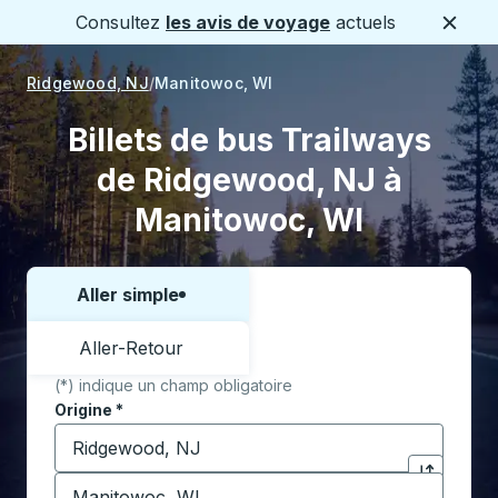
Consultez
les avis de voyage
actuels
Ferme
Ridgewood, NJ
Manitowoc, WI
Billets de bus Trailways
de Ridgewood, NJ à
Manitowoc, WI
Aller simple
Choisissez un sens ou un aller-retour:
Aller-Retour
(*) indique un champ obligatoire
Origine
*
Commencez à saisir la ville d'origine pour ouvrir les 
Destination
*
Cliquez pou