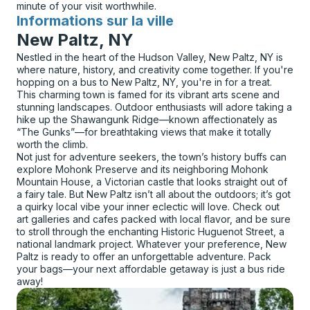
minute of your visit worthwhile.
Informations sur la ville
pour
New Paltz, NY
Nestled in the heart of the Hudson Valley, New Paltz, NY is
where nature, history, and creativity come together. If you're
hopping on a bus to New Paltz, NY, you're in for a treat.
This charming town is famed for its vibrant arts scene and
stunning landscapes. Outdoor enthusiasts will adore taking a
hike up the Shawangunk Ridge—known affectionately as
“The Gunks”—for breathtaking views that make it totally
worth the climb.
Not just for adventure seekers, the town’s history buffs can
explore Mohonk Preserve and its neighboring Mohonk
Mountain House, a Victorian castle that looks straight out of
a fairy tale. But New Paltz isn’t all about the outdoors; it’s got
a quirky local vibe your inner eclectic will love. Check out
art galleries and cafes packed with local flavor, and be sure
to stroll through the enchanting Historic Huguenot Street, a
national landmark project. Whatever your preference, New
Paltz is ready to offer an unforgettable adventure. Pack
your bags—your next affordable getaway is just a bus ride
away!