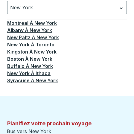
New York
Actuellement sélectionné: New York.
La sélection est a
Montreal
À
New York
Albany
À
New York
New Paltz
À
New York
New York
À
Toronto
Kingston
À
New York
Boston
À
New York
Buffalo
À
New York
New York
À
Ithaca
Syracuse
À
New York
Planifiez votre prochain voyage
Bus vers New York