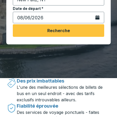
Commencez à saisir la ville de destination pour ouvrir
Date de départ
Tapez la date au format date Barre oblique du mois à 2 c
*
Ouvrez le calen
Recherche
Voyager en toute simplicité avec
Trailways
Des prix imbattables
L'une des meilleures sélections de billets de
bus en un seul endroit - avec des tarifs
exclusifs introuvables ailleurs.
Fiabilité éprouvée
Des services de voyage ponctuels - faites