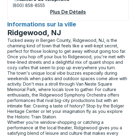
(800) 858-8555
Plus De Détails
À Propos New Paltz 
Informations sur la ville
pour
Ridgewood, NJ
Tucked away in Bergen County, Ridgewood, NJ, is the
charming kind of town that feels like a well-kept secret,
perfect for those looking to get away without going too far.
Once you hop off your bus to Ridgewood, you're met with
tree-lined streets and a delightful mix of quaint shops and
cozy cafes that seem to pop up everywhere you turn.
The town's unique local vibe buzzes especially during
weekends when parks and outdoor spaces come alive with
activity. Don't miss a stroll through Van Neste Square
Memorial Park, where locals love to gather. For culture
enthusiasts, the Ridgewood Symphony Orchestra offers
performances that rival big-city productions but with an
intimate flair. Craving a taste of history? Stop by the Bolger
Heritage Center or let your imagination fly as you explore
the Historic Train Station.
Whether you’re window-shopping or catching a
performance at the local theater, Ridgewood gives you a
satisfying blend of leisure and culture that makes every