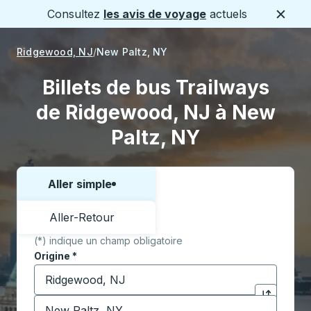
Consultez
les avis de voyage
actuels
Ferme
Ridgewood, NJ
New Paltz, NY
Billets de bus Trailways
de Ridgewood, NJ à New
Paltz, NY
Aller simple
Choisissez un sens ou un aller-retour:
Aller-Retour
(*) indique un champ obligatoire
Origine
*
Commencez à saisir la ville d'origine pour ouvrir les 
Destination
*
Cliquez pou