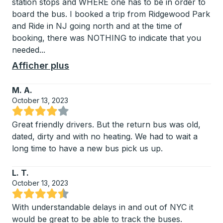
station stops and WHERE one has to be in order to
board the bus. I booked a trip from Ridgewood Park
and Ride in NJ going north and at the time of
booking, there was NOTHING to indicate that you
needed
...
Afficher plus
M. A.
October 13, 2023
Noté 4.25 sur 5 étoiles
Great friendly drivers. But the return bus was old,
dated, dirty and with no heating. We had to wait a
long time to have a new bus pick us up.
L. T.
October 13, 2023
Noté 4.5 sur 5 étoiles
With understandable delays in and out of NYC it
would be great to be able to track the buses.