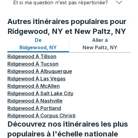
Et si ma question n'est pas répertoriée?
Autres itinéraires populaires pour
Ridgewood, NY et New Paltz, NY
De
Aller à
Itinéraires de bus depuis Ridgewood, NY
Itinéraires de bus vers New
Ridgewood, NY
New Paltz, NY
Ridgewood
À
Tillson
Ridgewood
À
Tucson
Ridgewood
À
Albuquerque
Ridgewood
À
Las Vegas
Ridgewood
À
McAllen
Ridgewood
À
Salt Lake City
Ridgewood
À
Nashville
Ridgewood
À
Portland
Ridgewood
À
Corpus Christi
Découvrez nos itinéraires les plus
populaires à l'échelle nationale