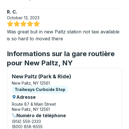
R. C.
October 13, 2023
Noté 5 sur 5 étoiles
Was great but in new Paltz station not taxi available
is so hard to moved there
Informations sur la gare routière
pour New Paltz, NY
Curbside Stop, utilisez les touches fléchées ou la to
New Paltz (Park & Ride)
New Paltz, NY 12561
Curbside Stop
Trailways Curbside Stop
Adresse
Route 87 & Main Street
New Paltz, NY 12561
Numéro de téléphone
(914) 559-2333
(800) 858-8555