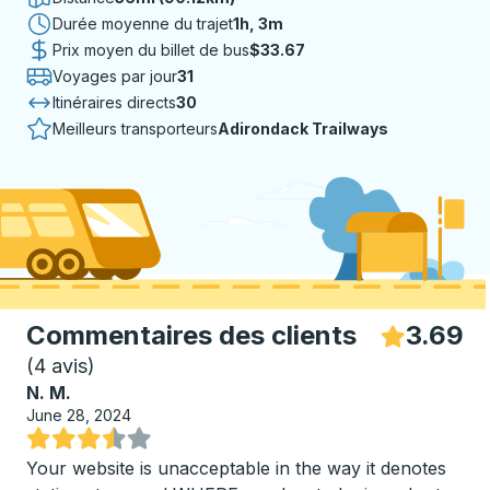
Durée moyenne du trajet
1 heure 3 minutes
1h, 3m
Prix moyen du billet de bus
$33.67
Voyages par jour
31
Itinéraires directs
30
Meilleurs transporteurs
Adirondack Trailways
Commentaires des clients
3.69
Ét
(
4 avis
)
N. M.
June 28, 2024
Noté 3.5 sur 5 étoiles
Your website is unacceptable in the way it denotes