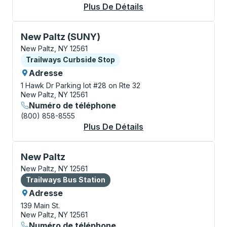
Plus De Détails
À Propos New Paltz (
Curbside Stop, utilisez les touches fléchées ou la to
New Paltz (SUNY)
New Paltz, NY 12561
Curbside Stop
Trailways Curbside Stop
Adresse
1 Hawk Dr
Parking lot #28 on Rte 32
New Paltz, NY 12561
Numéro de téléphone
(800) 858-8555
Plus De Détails
À Propos New Paltz 
Bus Station, utilisez les touches fléchées ou la touch
New Paltz
New Paltz, NY 12561
Bus Station
Trailways Bus Station
Adresse
139 Main St.
New Paltz, NY 12561
Numéro de téléphone