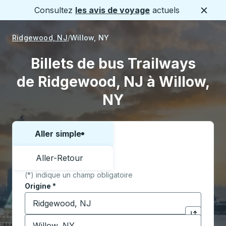
Consultez
les avis de voyage
actuels
Ferme
Ridgewood, NJ
Willow, NY
Billets de bus Trailways
de Ridgewood, NJ à Willow,
NY
Aller simple
Choisissez un sens ou un aller-retour:
Aller-Retour
(*) indique un champ obligatoire
Origine
*
Commencez à saisir la ville d'origine pour ouvrir les 
Destination
*
Cliquez pou