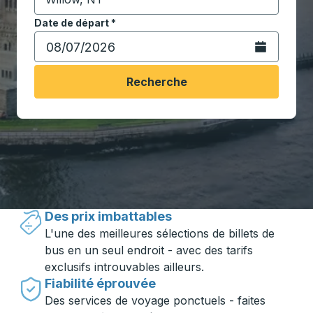
Commencez à saisir la ville de destination pour ouvrir
Date de départ
Tapez la date au format date Barre oblique du mois à 2 c
*
Ouvrez le calen
Recherche
Voyager en toute simplicité avec
Trailways
Des prix imbattables
L'une des meilleures sélections de billets de
bus en un seul endroit - avec des tarifs
exclusifs introuvables ailleurs.
Fiabilité éprouvée
Des services de voyage ponctuels - faites