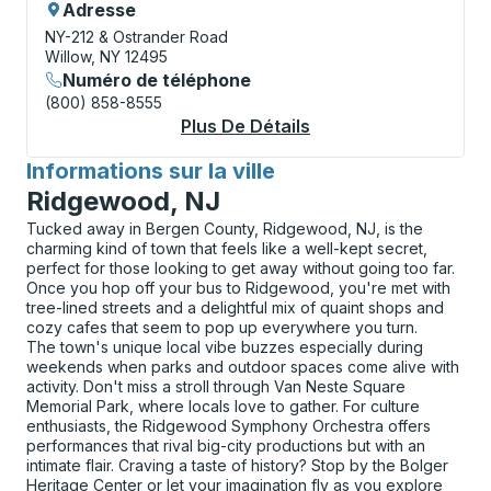
Adresse
NY-212 & Ostrander Road
Willow, NY 12495
Numéro de téléphone
(800) 858-8555
Plus De Détails
À Propos Willow Flag
Informations sur la ville
pour
Ridgewood, NJ
Tucked away in Bergen County, Ridgewood, NJ, is the
charming kind of town that feels like a well-kept secret,
perfect for those looking to get away without going too far.
Once you hop off your bus to Ridgewood, you're met with
tree-lined streets and a delightful mix of quaint shops and
cozy cafes that seem to pop up everywhere you turn.
The town's unique local vibe buzzes especially during
weekends when parks and outdoor spaces come alive with
activity. Don't miss a stroll through Van Neste Square
Memorial Park, where locals love to gather. For culture
enthusiasts, the Ridgewood Symphony Orchestra offers
performances that rival big-city productions but with an
intimate flair. Craving a taste of history? Stop by the Bolger
Heritage Center or let your imagination fly as you explore