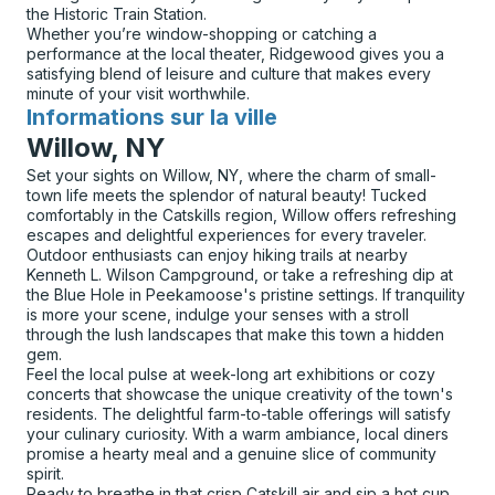
the Historic Train Station.
Whether you’re window-shopping or catching a
performance at the local theater, Ridgewood gives you a
satisfying blend of leisure and culture that makes every
minute of your visit worthwhile.
Informations sur la ville
pour
Willow, NY
Set your sights on Willow, NY, where the charm of small-
town life meets the splendor of natural beauty! Tucked
comfortably in the Catskills region, Willow offers refreshing
escapes and delightful experiences for every traveler.
Outdoor enthusiasts can enjoy hiking trails at nearby
Kenneth L. Wilson Campground, or take a refreshing dip at
the Blue Hole in Peekamoose's pristine settings. If tranquility
is more your scene, indulge your senses with a stroll
through the lush landscapes that make this town a hidden
gem.
Feel the local pulse at week-long art exhibitions or cozy
concerts that showcase the unique creativity of the town's
residents. The delightful farm-to-table offerings will satisfy
your culinary curiosity. With a warm ambiance, local diners
promise a hearty meal and a genuine slice of community
spirit.
Ready to breathe in that crisp Catskill air and sip a hot cup