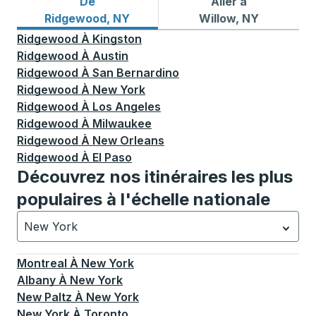
De
Aller à
Itinéraires de bus depuis Ridgewood, NY
Itinéraires de bus vers Will
Ridgewood, NY
Willow, NY
Ridgewood
À
Kingston
Ridgewood
À
Austin
Ridgewood
À
San Bernardino
Ridgewood
À
New York
Ridgewood
À
Los Angeles
Ridgewood
À
Milwaukee
Ridgewood
À
New Orleans
Ridgewood
À
El Paso
Découvrez nos itinéraires les plus
populaires à l'échelle nationale
New York
Actuellement sélectionné: New York.
La sélection est a
Montreal
À
New York
Albany
À
New York
New Paltz
À
New York
New York
À
Toronto