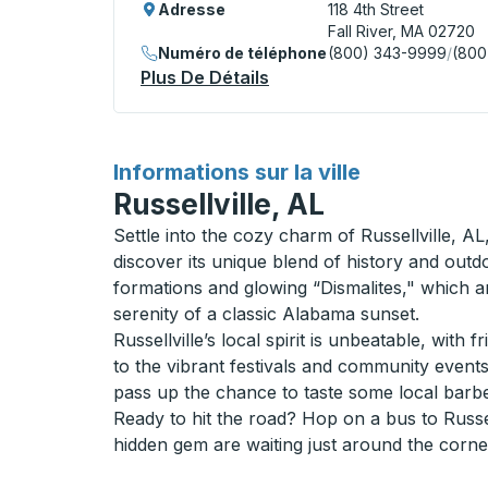
Adresse
118 4th Street
Fall River, MA 02720
Numéro de téléphone
(800) 343-9999
/
(800
Plus De Détails
À Propos Fall River (Loui
pour
Informations sur la ville
Russellville, AL
Settle into the cozy charm of Russellville, 
discover its unique blend of history and out
formations and glowing “Dismalites," which ar
serenity of a classic Alabama sunset.
Russellville’s local spirit is unbeatable, with f
to the vibrant festivals and community events
pass up the chance to taste some local barbe
Ready to hit the road? Hop on a bus to Russel
hidden gem are waiting just around the corne