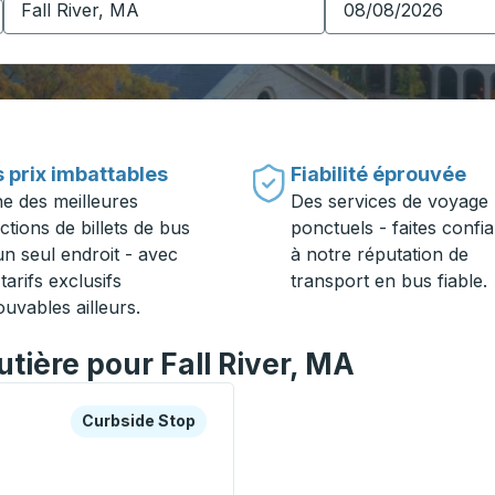
 prix imbattables
Fiabilité éprouvée
ne des meilleures
Des services de voyage
ctions de billets de bus
ponctuels - faites confi
un seul endroit - avec
à notre réputation de
tarifs exclusifs
transport en bus fiable.
ouvables ailleurs.
utière pour Fall River, MA
es ou la touche Tab pour en savoir plus sur cette gare rout
Curbside Stop
Curbside Stop