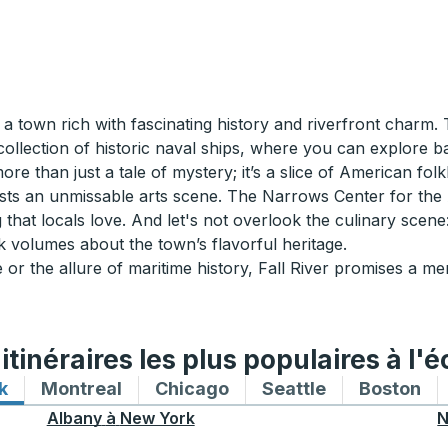
a town rich with fascinating history and riverfront charm. T
collection of historic naval ships, where you can explore b
ore than just a tale of mystery; it’s a slice of American fol
asts an unmissable arts scene. The Narrows Center for the A
ing that locals love. And let's not overlook the culinary sce
 volumes about the town’s flavorful heritage.
or the allure of maritime history, Fall River promises a m
tinéraires les plus populaires à l'é
k
Itinéraires de bus vers et depuis New York
Montreal
Itinéraires de bus vers et depuis Mon
Chicago
Itinéraires de bus vers 
Seattle
Itinéraires de
Boston
Iti
Albany
à
New York
N