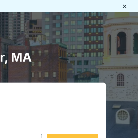
Ferme
s
er, MA
rmat date Barre oblique du mois à 2 chiffres Barre obliqu
 fléchées pour accéder à la ville d'origine souhaitée, puis a
ptions de localisation, puis utilisez les touches fléchées po