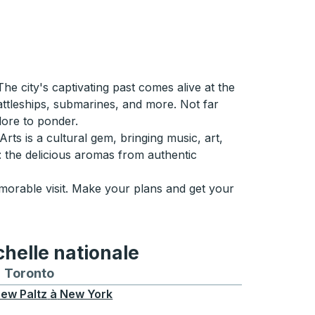
he city's captivating past comes alive at the
attleships, submarines, and more. Not far
klore to ponder.
rts is a cultural gem, bringing music, art,
ne: the delicious aromas from authentic
emorable visit. Make your plans and get your
chelle nationale
treal
et depuis Chicago
 bus vers et depuis Seattle
néraires de bus vers et depuis Boston
Toronto
Itinéraires de bus vers et depuis Toronto
ew Paltz
à
New York