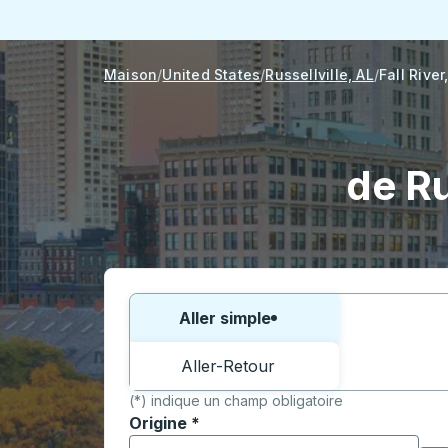
Maison
United States
Russellville, AL
Fall River
de Ru
Choisissez un sens ou un aller-retour:
Aller simple
Aller-Retour
(*) indique un champ obligatoire
Origine
*
Commencez à saisir la ville d'origine pour 