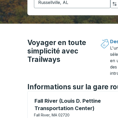
Cliquez pour changer vos sélections d'origine et de destination
Voyager en toute
Des
L'u
simplicité avec
séle
Trailways
en 
des 
intr
Informations sur la gare ro
Curbside Stop, utilisez les touches fléché
Fall River (Louis D. Pettine
Transportation Center)
Fall River, MA 02720