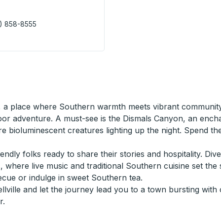
) 858-8555
s D. Pettine Transportation Center) Curbside Stop
AL, a place where Southern warmth meets vibrant community 
door adventure. A must-see is the Dismals Canyon, an enchan
e bioluminescent creatures lighting up the night. Spend the
riendly folks ready to share their stories and hospitality. Div
, where live music and traditional Southern cuisine set the
cue or indulge in sweet Southern tea.
lville and let the journey lead you to a town bursting wit
r.