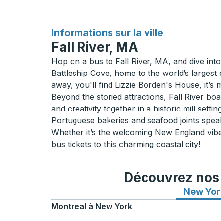
pour
Informations sur la ville
Fall River, MA
Hop on a bus to Fall River, MA, and dive into 
Battleship Cove, home to the world’s largest 
away, you'll find Lizzie Borden's House, it’s m
Beyond the storied attractions, Fall River bo
and creativity together in a historic mill sett
Portuguese bakeries and seafood joints speak
Whether it’s the welcoming New England vibe 
bus tickets to this charming coastal city!
Découvrez nos i
New Yor
Montreal
à
New York