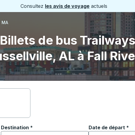
Consultez
les avis de voyage
actuels
, MA
Billets de bus Trailway
ssellville, AL à Fall Riv
Destination
*
Date de départ
Tapez la date au fo
*
ouvrir les options de localisation, puis utilisez les touches
Commencez à saisir la ville de destination pour ouvrir les o