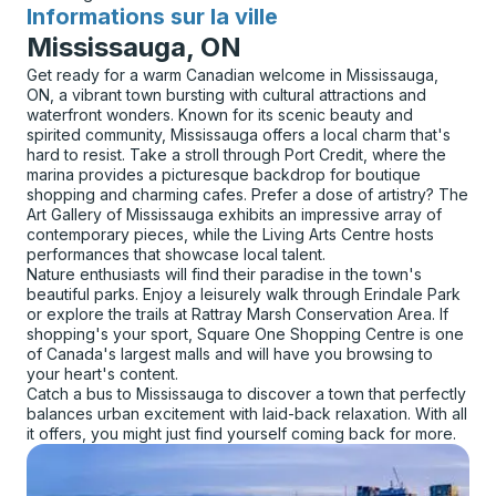
Informations sur la ville
pour
Mississauga, ON
Get ready for a warm Canadian welcome in Mississauga,
ON, a vibrant town bursting with cultural attractions and
waterfront wonders. Known for its scenic beauty and
spirited community, Mississauga offers a local charm that's
hard to resist. Take a stroll through Port Credit, where the
marina provides a picturesque backdrop for boutique
shopping and charming cafes. Prefer a dose of artistry? The
Art Gallery of Mississauga exhibits an impressive array of
contemporary pieces, while the Living Arts Centre hosts
performances that showcase local talent.
Nature enthusiasts will find their paradise in the town's
beautiful parks. Enjoy a leisurely walk through Erindale Park
or explore the trails at Rattray Marsh Conservation Area. If
shopping's your sport, Square One Shopping Centre is one
of Canada's largest malls and will have you browsing to
your heart's content.
Catch a bus to Mississauga to discover a town that perfectly
balances urban excitement with laid-back relaxation. With all
it offers, you might just find yourself coming back for more.