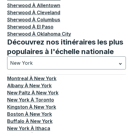
Sherwood
À
Allentown
Sherwood
À
Cleveland
Sherwood
À
Columbus
Sherwood
À
El Paso
Sherwood
À
Oklahoma City
Découvrez nos itinéraires les plus
populaires à l'échelle nationale
New York
Actuellement sélectionné: New York.
La sélection est a
Montreal
À
New York
Albany
À
New York
New Paltz
À
New York
New York
À
Toronto
Kingston
À
New York
Boston
À
New York
Buffalo
À
New York
New York
À
Ithaca