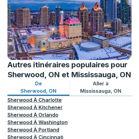
Autres itinéraires populaires pour
Sherwood, ON et Mississauga, ON
De
Aller à
Itinéraires de bus depuis Sherwood, ON
Itinéraires de bus vers Mis
Sherwood, ON
Mississauga, ON
Sherwood
À
Charlotte
Sherwood
À
Kitchener
Sherwood
À
Orlando
Sherwood
À
Washington
Sherwood
À
Portland
Sherwood
À
Cincinnati