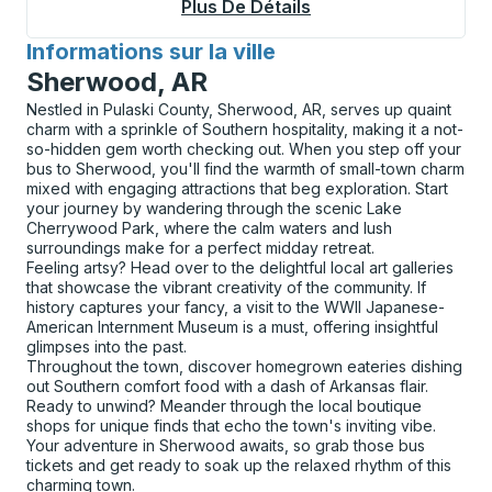
Plus De Détails
À Propos Mississauga
Informations sur la ville
pour
Sherwood, AR
Nestled in Pulaski County, Sherwood, AR, serves up quaint
charm with a sprinkle of Southern hospitality, making it a not-
so-hidden gem worth checking out. When you step off your
bus to Sherwood, you'll find the warmth of small-town charm
mixed with engaging attractions that beg exploration. Start
your journey by wandering through the scenic Lake
Cherrywood Park, where the calm waters and lush
surroundings make for a perfect midday retreat.
Feeling artsy? Head over to the delightful local art galleries
that showcase the vibrant creativity of the community. If
history captures your fancy, a visit to the WWII Japanese-
American Internment Museum is a must, offering insightful
glimpses into the past.
Throughout the town, discover homegrown eateries dishing
out Southern comfort food with a dash of Arkansas flair.
Ready to unwind? Meander through the local boutique
shops for unique finds that echo the town's inviting vibe.
Your adventure in Sherwood awaits, so grab those bus
tickets and get ready to soak up the relaxed rhythm of this
charming town.