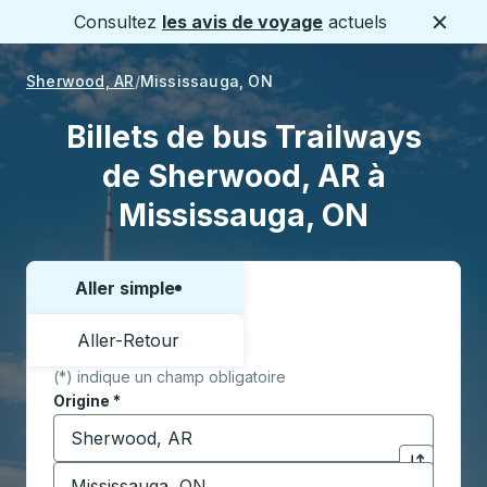
Consultez
les avis de voyage
actuels
Ferme
Sherwood, AR
Mississauga, ON
Billets de bus Trailways
de Sherwood, AR à
Mississauga, ON
Aller simple
Choisissez un sens ou un aller-retour:
Aller-Retour
(*) indique un champ obligatoire
Origine
*
Commencez à saisir la ville d'origine pour ouvrir les 
Destination
*
Cliquez pou