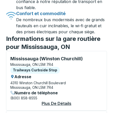
confiance à notre réputation de transport en
bus fiable.
Confort et commodité
De nombreux bus modernisés avec de grands
fauteuils en cuir inclinables, le wi-fi gratuit et
des prises électriques pour chaque siège.
Informations sur la gare routière
pour Mississauga, ON
Curbside Stop, utilisez les touches fléchées ou la to
Mississauga (Winston Churchill)
Mississauga, ON L5M 7R4
Curbside Stop
Trailways Curbside Stop
Adresse
4310 Winston Churchill Boulevard
Mississauga, ON L5M 7R4
Numéro de téléphone
(800) 858-8555
Plus De Détails
À Propos Mississaug