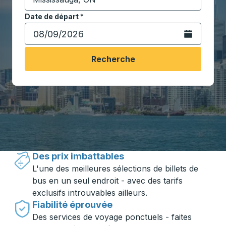
Commencez à saisir la ville de destination pour ouvrir
Date de départ
Tapez la date au format date Barre oblique du mois à 2 c
*
Ouvrez le calen
Recherche
Voyager en toute simplicité avec
Trailways
Des prix imbattables
L'une des meilleures sélections de billets de
bus en un seul endroit - avec des tarifs
exclusifs introuvables ailleurs.
Fiabilité éprouvée
Des services de voyage ponctuels - faites