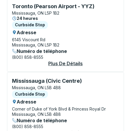
Curbside Stop, utilisez les touches fléchées ou la to
Toronto (Pearson Airport - YYZ)
Mississauga, ON L5P 1B2
24 heures
Curbside Stop
Curbside Stop
Adresse
6145 Viscount Rd
Mississauga, ON L5P 1B2
Numéro de téléphone
(800) 858-8555
Plus De Détails
À Propos Toronto (P
Curbside Stop, utilisez les touches fléchées ou la to
Mississauga (Civic Centre)
Mississauga, ON L5B 4B8
Curbside Stop
Curbside Stop
Adresse
Corner of Duke of York Blvd & Princess Royal Dr
Mississauga, ON L5B 4B8
Numéro de téléphone
(800) 858-8555