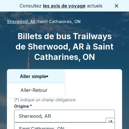
Consultez
les avis de voyage
actuels
Ferme
Sherwood, AR
Saint Catharines, ON
Billets de bus Trailways
de Sherwood, AR à Saint
Catharines, ON
Aller simple
Choisissez un sens ou un aller-retour:
Aller-Retour
(*) indique un champ obligatoire
Origine
*
Commencez à saisir la ville d'origine pour ouvrir les 
Destination
*
Cliquez pou