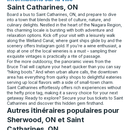
Saint Catharines, ON
Board a bus to Saint Catharines, ON, and prepare to dive
into a town that blends the best of culture, nature, and
culinary delights. Nestled in the heart of the Niagara Region,
this charming locale is bursting with both adventure and
relaxation options. Kick off your visit with a leisurely walk
along the Welland Canal, where giant ships glide by and the
scenery offers Instagram gold. If you’re a wine enthusiast, a
stop at one of the local wineries is a must – sampling their
exquisite vintages is practically a rite of passage.
For the more outdoorsy, the panoramic views from the
Bruce Trail will capture your heart quicker than you can say
“hiking boots.” And when urban allure calls, the downtown
area has everything from quirky shops to delightful eateries
serving up local flavors with a side of small-town charm.
Saint Catharines effortlessly offers rich experiences without
the hefty price tag, making it a savvy choice for your next
getaway. Ready to explore? Secure your bus tickets to Saint
Catharines and discover this hidden gem firsthand.
Autres itinéraires populaires pour
Sherwood, ON et Saint
Catharines, ON