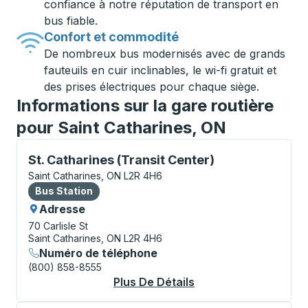
confiance à notre réputation de transport en
bus fiable.
Confort et commodité
De nombreux bus modernisés avec de grands
fauteuils en cuir inclinables, le wi-fi gratuit et
des prises électriques pour chaque siège.
Informations sur la gare routière
pour Saint Catharines, ON
Bus Station, utilisez les touches fléchées ou la touch
St. Catharines (Transit Center)
Saint Catharines, ON L2R 4H6
Bus Station
Bus Station
Adresse
70 Carlisle St
Saint Catharines, ON L2R 4H6
Numéro de téléphone
(800) 858-8555
Plus De Détails
À Propos St. Cathari