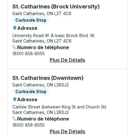
Curbside Stop, utilisez les touches fléchées ou la to
St. Catharines (Brock University)
Saint Catharines, ON L2T 4C6
Curbside Stop
Curbside Stop
Adresse
University Road W. & Isaac Brock Blvd. W.
Saint Catharines, ON L2T 4C6
Numéro de téléphone
(800) 858-8555
Plus De Détails
À Propos St. Cathari
Curbside Stop, utilisez les touches fléchées ou la to
St. Catharines (Downtown)
Saint Catharines, ON L2R3J2
Curbside Stop
Curbside Stop
Adresse
Carlisle Street (between King St and Church St)
Saint Catharines, ON L2R3J2
Numéro de téléphone
(800) 858-8555
Plus De Détails
À Propos St. Cathar