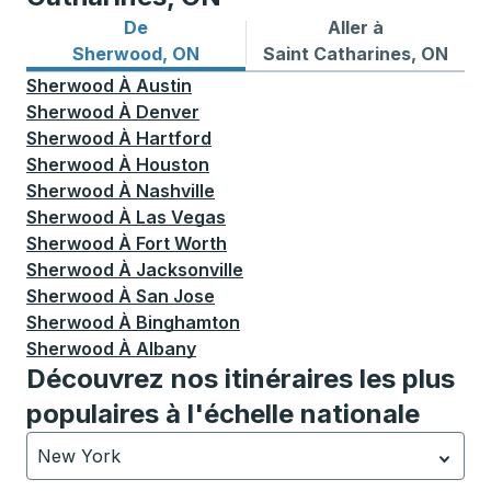
De
Aller à
Itinéraires de bus depuis Sherwood, ON
Itinéraires de bus vers Sai
Sherwood, ON
Saint Catharines, ON
Sherwood
À
Austin
Sherwood
À
Denver
Sherwood
À
Hartford
Sherwood
À
Houston
Sherwood
À
Nashville
Sherwood
À
Las Vegas
Sherwood
À
Fort Worth
Sherwood
À
Jacksonville
Sherwood
À
San Jose
Sherwood
À
Binghamton
Sherwood
À
Albany
Découvrez nos itinéraires les plus
populaires à l'échelle nationale
New York
Actuellement sélectionné: New York.
La sélection est a