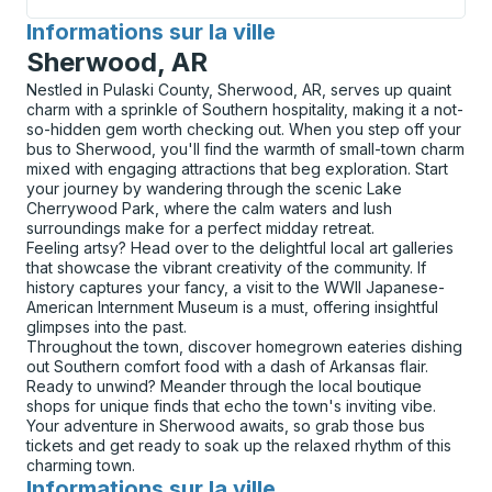
Informations sur la ville
pour
Sherwood, AR
Nestled in Pulaski County, Sherwood, AR, serves up quaint
charm with a sprinkle of Southern hospitality, making it a not-
so-hidden gem worth checking out. When you step off your
bus to Sherwood, you'll find the warmth of small-town charm
mixed with engaging attractions that beg exploration. Start
your journey by wandering through the scenic Lake
Cherrywood Park, where the calm waters and lush
surroundings make for a perfect midday retreat.
Feeling artsy? Head over to the delightful local art galleries
that showcase the vibrant creativity of the community. If
history captures your fancy, a visit to the WWII Japanese-
American Internment Museum is a must, offering insightful
glimpses into the past.
Throughout the town, discover homegrown eateries dishing
out Southern comfort food with a dash of Arkansas flair.
Ready to unwind? Meander through the local boutique
shops for unique finds that echo the town's inviting vibe.
Your adventure in Sherwood awaits, so grab those bus
tickets and get ready to soak up the relaxed rhythm of this
charming town.
Informations sur la ville
pour