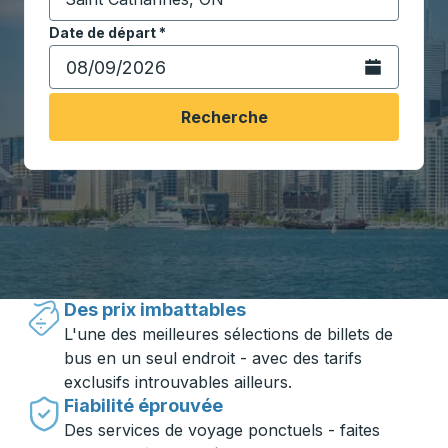
Commencez à saisir la ville de destination pour ouvrir
Date de départ
Tapez la date au format date Barre oblique du mois à 2 c
*
Ouvrez le calen
Recherche
Voyager en toute simplicité avec
Trailways
Des prix imbattables
L'une des meilleures sélections de billets de
bus en un seul endroit - avec des tarifs
exclusifs introuvables ailleurs.
Fiabilité éprouvée
Des services de voyage ponctuels - faites