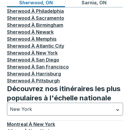
Itinéraires de bus depuis Sherwood, ON
Itinéraires de bus vers Sarn
Sherwood, ON
Sarnia, ON
Sherwood
À
Philadelphia
Sherwood
À
Sacramento
Sherwood
À
Birmingham
Sherwood
À
Newark
Sherwood
À
Memphis
Sherwood
À
Atlantic City
Sherwood
À
New York
Sherwood
À
San Diego
Sherwood
À
San Francisco
Sherwood
À
Harrisburg
Sherwood
À
Pittsburgh
Découvrez nos itinéraires les plus
populaires à l'échelle nationale
New York
Actuellement sélectionné: New York.
La sélection est a
Montreal
À
New York