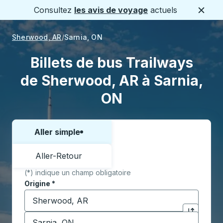
Consultez
les avis de voyage
actuels
Ferme
Sherwood, AR
Sarnia, ON
Billets de bus Trailways
de Sherwood, AR à Sarnia,
ON
Aller simple
Choisissez un sens ou un aller-retour:
Aller-Retour
(*) indique un champ obligatoire
Origine
*
Commencez à saisir la ville d'origine pour ouvrir les 
Destination
*
Cliquez pou