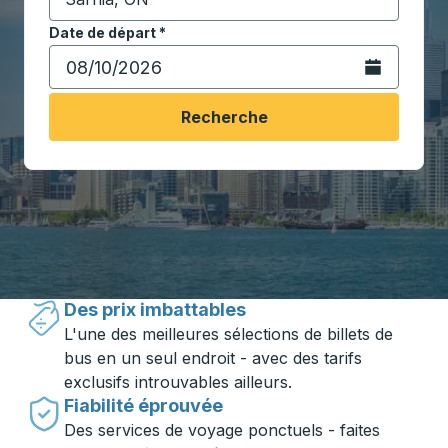
Commencez à saisir la ville de destination pour ouvrir
Date de départ
Tapez la date au format date Barre oblique du mois à 2 c
*
Ouvrez le calen
Recherche
Voyager en toute simplicité avec
Trailways
Des prix imbattables
L'une des meilleures sélections de billets de
bus en un seul endroit - avec des tarifs
exclusifs introuvables ailleurs.
Fiabilité éprouvée
Des services de voyage ponctuels - faites