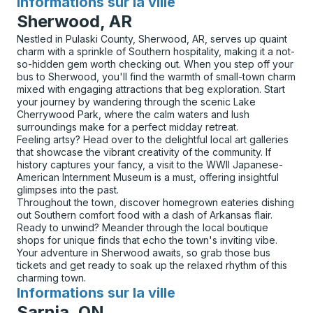
Informations sur la ville
pour
Sherwood, AR
Nestled in Pulaski County, Sherwood, AR, serves up quaint
charm with a sprinkle of Southern hospitality, making it a not-
so-hidden gem worth checking out. When you step off your
bus to Sherwood, you'll find the warmth of small-town charm
mixed with engaging attractions that beg exploration. Start
your journey by wandering through the scenic Lake
Cherrywood Park, where the calm waters and lush
surroundings make for a perfect midday retreat.
Feeling artsy? Head over to the delightful local art galleries
that showcase the vibrant creativity of the community. If
history captures your fancy, a visit to the WWII Japanese-
American Internment Museum is a must, offering insightful
glimpses into the past.
Throughout the town, discover homegrown eateries dishing
out Southern comfort food with a dash of Arkansas flair.
Ready to unwind? Meander through the local boutique
shops for unique finds that echo the town's inviting vibe.
Your adventure in Sherwood awaits, so grab those bus
tickets and get ready to soak up the relaxed rhythm of this
charming town.
Informations sur la ville
pour
Sarnia, ON