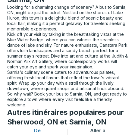
Looking for a charming change of scenery? A bus to Sarnia,
ON, might be just the ticket. Nestled on the shores of Lake
Huron, this town is a delightful blend of scenic beauty and
local flair, making it a perfect getaway for travelers seeking
memorable experiences.
Kick off your visit by taking in the breathtaking vistas at the
Blue Water Bridge, where you can witness the seamless
dance of lake and sky. For nature enthusiasts, Canatara Park
offers lush landscapes and a sandy beach perfect for a
summer day’s retreat. Dive into art and culture at the Judith &
Norman Alix Art Gallery, where contemporary works will
catch your eye and spark your imagination.
Sarnia's culinary scene caters to adventurous palates,
offering fresh local flavors that reflect the town's vibrant
spirit. Wrap up your day with a stroll through the lively
downtown, where quaint shops and artisanal finds abound.
So why wait? Book your bus to Sarnia, ON, and get ready to
explore a town where every visit feels like a friendly
welcome.
Autres itinéraires populaires pour
Sherwood, ON et Sarnia, ON
De
Aller à