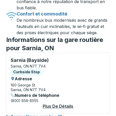
confiance à notre réputation de transport en
bus fiable.
Confort et commodité
De nombreux bus modernisés avec de grands
fauteuils en cuir inclinables, le wi-fi gratuit et
des prises électriques pour chaque siège.
Informations sur la gare routière
pour Sarnia, ON
Curbside Stop, utilisez les touches fléchées ou la to
Sarnia (Bayside)
Sarnia, ON N7T 7V4
Curbside Stop
Curbside Stop
Adresse
160 George St
Sarnia, ON N7T 7V4
Numéro de téléphone
(800) 858-8555
Plus De Détails
À Propos Sarnia (Ba