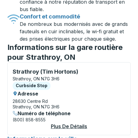
confiance à notre réputation de transport en
bus fiable.
Confort et commodité
De nombreux bus modernisés avec de grands
fauteuils en cuir inclinables, le wi-fi gratuit et
des prises électriques pour chaque siège.
Informations sur la gare routière
pour Strathroy, ON
Curbside Stop, utilisez les touches fléchées ou la to
Strathroy (Tim Hortons)
Strathroy, ON N7G 3H6
Curbside Stop
Curbside Stop
Adresse
28630 Centre Rd
Strathroy, ON N7G 3H6
Numéro de téléphone
(800) 858-8555
Plus De Détails
À Propos Strathroy 