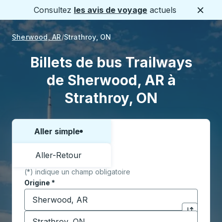
Consultez
les avis de voyage
actuels
Ferme
Sherwood, AR
Strathroy, ON
Billets de bus Trailways
de Sherwood, AR à
Strathroy, ON
Aller simple
Choisissez un sens ou un aller-retour:
Aller-Retour
(*) indique un champ obligatoire
Origine
*
Commencez à saisir la ville d'origine pour ouvrir les 
Destination
*
Cliquez pou