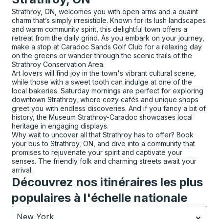
Strathroy, ON, welcomes you with open arms and a quaint
charm that’s simply irresistible. Known for its lush landscapes
and warm community spirit, this delightful town offers a
retreat from the daily grind. As you embark on your journey,
make a stop at Caradoc Sands Golf Club for a relaxing day
on the greens or wander through the scenic trails of the
Strathroy Conservation Area.
Art lovers will find joy in the town's vibrant cultural scene,
while those with a sweet tooth can indulge at one of the
local bakeries. Saturday mornings are perfect for exploring
downtown Strathroy, where cozy cafés and unique shops
greet you with endless discoveries. And if you fancy a bit of
history, the Museum Strathroy-Caradoc showcases local
heritage in engaging displays.
Why wait to uncover all that Strathroy has to offer? Book
your bus to Strathroy, ON, and dive into a community that
promises to rejuvenate your spirit and captivate your
senses. The friendly folk and charming streets await your
arrival.
Découvrez nos itinéraires les plus
populaires à l'échelle nationale
New York