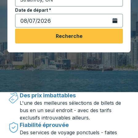
Commencez à saisir la ville de destination pour ouvrir
Date de départ
Tapez la date au format date Barre oblique du mois à 2 c
*
Ouvrez le calen
Recherche
Voyager en toute simplicité avec
Trailways
Des prix imbattables
L'une des meilleures sélections de billets de
bus en un seul endroit - avec des tarifs
exclusifs introuvables ailleurs.
Fiabilité éprouvée
Des services de voyage ponctuels - faites