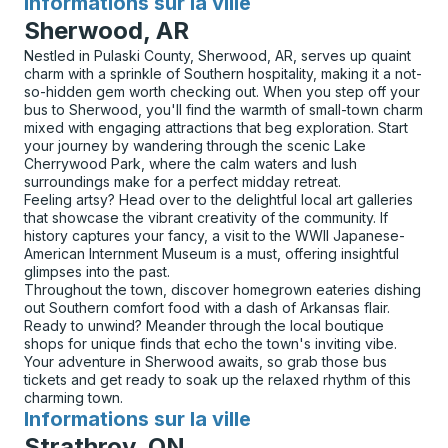
Informations sur la ville
pour
Sherwood, AR
Nestled in Pulaski County, Sherwood, AR, serves up quaint
charm with a sprinkle of Southern hospitality, making it a not-
so-hidden gem worth checking out. When you step off your
bus to Sherwood, you'll find the warmth of small-town charm
mixed with engaging attractions that beg exploration. Start
your journey by wandering through the scenic Lake
Cherrywood Park, where the calm waters and lush
surroundings make for a perfect midday retreat.
Feeling artsy? Head over to the delightful local art galleries
that showcase the vibrant creativity of the community. If
history captures your fancy, a visit to the WWII Japanese-
American Internment Museum is a must, offering insightful
glimpses into the past.
Throughout the town, discover homegrown eateries dishing
out Southern comfort food with a dash of Arkansas flair.
Ready to unwind? Meander through the local boutique
shops for unique finds that echo the town's inviting vibe.
Your adventure in Sherwood awaits, so grab those bus
tickets and get ready to soak up the relaxed rhythm of this
charming town.
Informations sur la ville
pour
Strathroy, ON