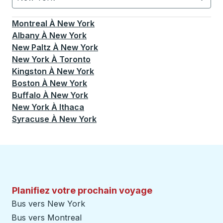
Actuellement sélectionné: New York.
La sélection est a
Montreal
À
New York
Albany
À
New York
New Paltz
À
New York
New York
À
Toronto
Kingston
À
New York
Boston
À
New York
Buffalo
À
New York
New York
À
Ithaca
Syracuse
À
New York
Planifiez votre prochain voyage
Bus vers New York
Bus vers Montreal