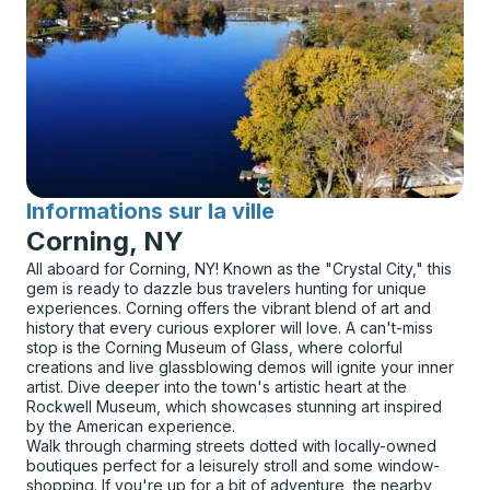
Informations sur la ville
pour
Corning, NY
All aboard for Corning, NY! Known as the "Crystal City," this
gem is ready to dazzle bus travelers hunting for unique
experiences. Corning offers the vibrant blend of art and
history that every curious explorer will love. A can't-miss
stop is the Corning Museum of Glass, where colorful
creations and live glassblowing demos will ignite your inner
artist. Dive deeper into the town's artistic heart at the
Rockwell Museum, which showcases stunning art inspired
by the American experience.
Walk through charming streets dotted with locally-owned
boutiques perfect for a leisurely stroll and some window-
shopping. If you're up for a bit of adventure, the nearby