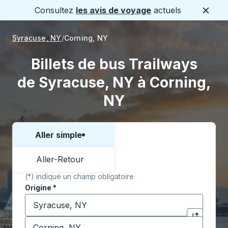
Consultez
les avis de voyage
actuels
Ferme
Syracuse, NY
Corning, NY
Billets de bus Trailways
de Syracuse, NY à Corning,
NY
Aller simple
Choisissez un sens ou un aller-retour:
Aller-Retour
(*) indique un champ obligatoire
Origine
*
Commencez à saisir la ville d'origine pour ouvrir les 
Destination
*
Cliquez pou