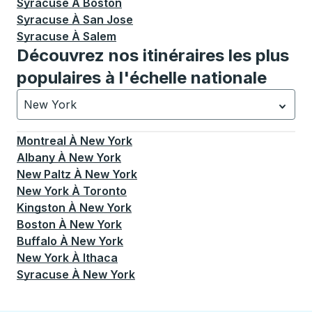
Syracuse
À
Boston
Syracuse
À
San Jose
Syracuse
À
Salem
Découvrez nos itinéraires les plus
populaires à l'échelle nationale
New York
Actuellement sélectionné: New York.
La sélection est a
Montreal
À
New York
Albany
À
New York
New Paltz
À
New York
New York
À
Toronto
Kingston
À
New York
Boston
À
New York
Buffalo
À
New York
New York
À
Ithaca
Syracuse
À
New York