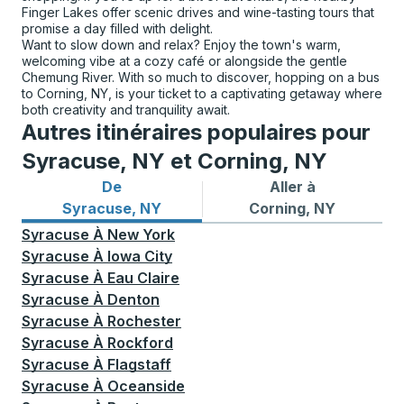
Finger Lakes offer scenic drives and wine-tasting tours that
promise a day filled with delight.
Want to slow down and relax? Enjoy the town's warm,
welcoming vibe at a cozy café or alongside the gentle
Chemung River. With so much to discover, hopping on a bus
to Corning, NY, is your ticket to a captivating getaway where
both creativity and tranquility await.
Autres itinéraires populaires pour
Syracuse, NY et Corning, NY
De
Aller à
Itinéraires de bus depuis Syracuse, NY
Itinéraires de bus vers Corn
Syracuse, NY
Corning, NY
Syracuse
À
New York
Syracuse
À
Iowa City
Syracuse
À
Eau Claire
Syracuse
À
Denton
Syracuse
À
Rochester
Syracuse
À
Rockford
Syracuse
À
Flagstaff
Syracuse
À
Oceanside