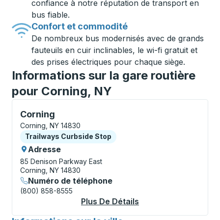
confiance à notre réputation de transport en
bus fiable.
Confort et commodité
De nombreux bus modernisés avec de grands
fauteuils en cuir inclinables, le wi-fi gratuit et
des prises électriques pour chaque siège.
Informations sur la gare routière
pour Corning, NY
Curbside Stop, utilisez les touches fléchées ou la to
Corning
Corning, NY 14830
Curbside Stop
Trailways Curbside Stop
Adresse
85 Denison Parkway East
Corning, NY 14830
Numéro de téléphone
(800) 858-8555
Plus De Détails
À Propos Corning Cu