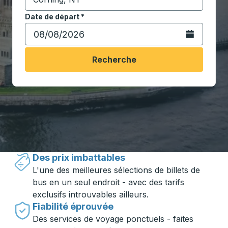
Commencez à saisir la ville de destination pour ouvrir
Date de départ
Tapez la date au format date Barre oblique du mois à 2 c
*
Ouvrez le calen
Recherche
Voyager en toute simplicité avec
Trailways
Des prix imbattables
L'une des meilleures sélections de billets de
bus en un seul endroit - avec des tarifs
exclusifs introuvables ailleurs.
Fiabilité éprouvée
Des services de voyage ponctuels - faites