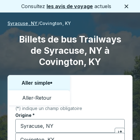
Consultez
les avis de voyage
actuels
Ferme
Syracuse, NY
Covington, KY
Billets de bus Trailways
de Syracuse, NY à
Covington, KY
Aller simple
Choisissez un sens ou un aller-retour:
Aller-Retour
(*) indique un champ obligatoire
Origine
*
Commencez à saisir la ville d'origine pour ouvrir les 
Destination
*
Cliquez pou