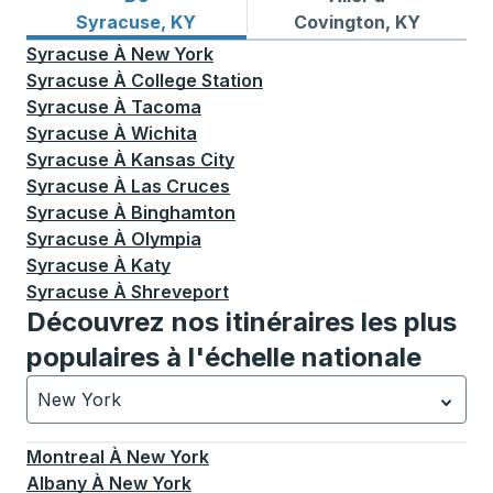
Itinéraires de bus depuis Syracuse, KY
Itinéraires de bus vers Cov
Syracuse, KY
Covington, KY
Syracuse
À
New York
Syracuse
À
College Station
Syracuse
À
Tacoma
Syracuse
À
Wichita
Syracuse
À
Kansas City
Syracuse
À
Las Cruces
Syracuse
À
Binghamton
Syracuse
À
Olympia
Syracuse
À
Katy
Syracuse
À
Shreveport
Découvrez nos itinéraires les plus
populaires à l'échelle nationale
New York
Actuellement sélectionné: New York.
La sélection est a
Montreal
À
New York
Albany
À
New York