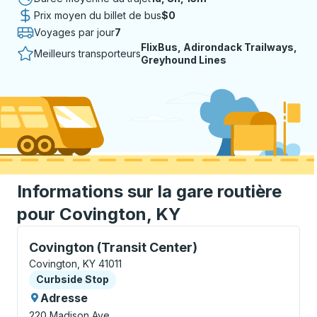
Prix moyen du billet de bus
$0
Voyages par jour
7
FlixBus, Adirondack Trailways,
Meilleurs transporteurs
Greyhound Lines
Informations sur la gare routière
pour Covington, KY
Curbside Stop, utilisez les touches fléchées ou la to
Covington (Transit Center)
Covington, KY 41011
Curbside Stop
Curbside Stop
Adresse
220 Madison Ave