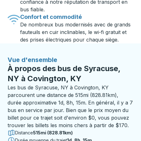
confiance à notre réputation de transport en
bus fiable.
Confort et commodité
De nombreux bus modernisés avec de grands
fauteuils en cuir inclinables, le wi-fi gratuit et
des prises électriques pour chaque siège.
Vue d'ensemble
À propos des bus de Syracuse,
NY à Covington, KY
Les bus de Syracuse, NY à Covington, KY
parcourent une distance de 515mi (828.81km),
durée approximative 1d, 8h, 15m. En général, il y a 7
bus en service par jour. Bien que le prix moyen du
billet pour ce trajet soit d'environ $0, vous pouvez
trouver les billets les moins chers à partir de $170.
Distance
515mi (828.81km)
Durée moyenne du trajet
1 jour 8 heures 15 minutes
1d, 8h, 15m