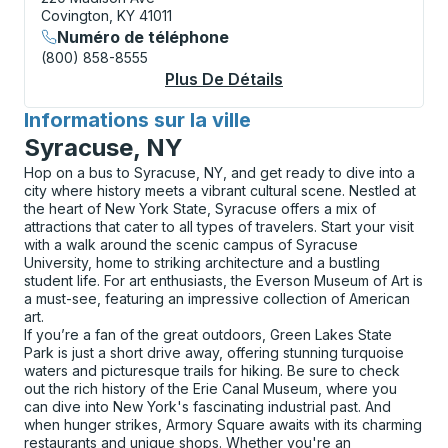
Covington, KY 41011
Numéro de téléphone
(800) 858-8555
Plus De Détails
À Propos Covington (
Informations sur la ville
pour
Syracuse, NY
Hop on a bus to Syracuse, NY, and get ready to dive into a
city where history meets a vibrant cultural scene. Nestled at
the heart of New York State, Syracuse offers a mix of
attractions that cater to all types of travelers. Start your visit
with a walk around the scenic campus of Syracuse
University, home to striking architecture and a bustling
student life. For art enthusiasts, the Everson Museum of Art is
a must-see, featuring an impressive collection of American
art.
If you’re a fan of the great outdoors, Green Lakes State
Park is just a short drive away, offering stunning turquoise
waters and picturesque trails for hiking. Be sure to check
out the rich history of the Erie Canal Museum, where you
can dive into New York's fascinating industrial past. And
when hunger strikes, Armory Square awaits with its charming
restaurants and unique shops. Whether you're an