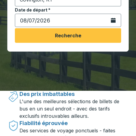
Commencez à saisir la ville de destination pour ouvrir
Date de départ
Tapez la date au format date Barre oblique du mois à 2 c
*
Ouvrez le calen
Recherche
Voyager en toute simplicité avec
Trailways
Des prix imbattables
L'une des meilleures sélections de billets de
bus en un seul endroit - avec des tarifs
exclusifs introuvables ailleurs.
Fiabilité éprouvée
Des services de voyage ponctuels - faites