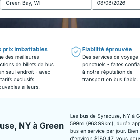
 prix imbattables
Fiabilité éprouvée
ne des meilleures
Des services de voyage
ctions de billets de bus
ponctuels - faites confi
un seul endroit - avec
à notre réputation de
tarifs exclusifs
transport en bus fiable.
ouvables ailleurs.
Les bus de Syracuse, NY à G
599mi (963.99km), durée appr
use, NY à Green
bus en service par jour. Bien 
d'environ $180.47, vous pouve