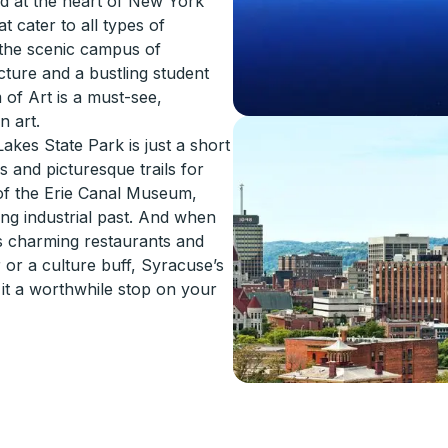
ed at the heart of New York
t cater to all types of
d the scenic campus of
cture and a bustling student
 of Art is a must-see,
n art.
akes State Park is just a short
s and picturesque trails for
 of the Erie Canal Museum,
ng industrial past. And when
ts charming restaurants and
or a culture buff, Syracuse’s
e it a worthwhile stop on your