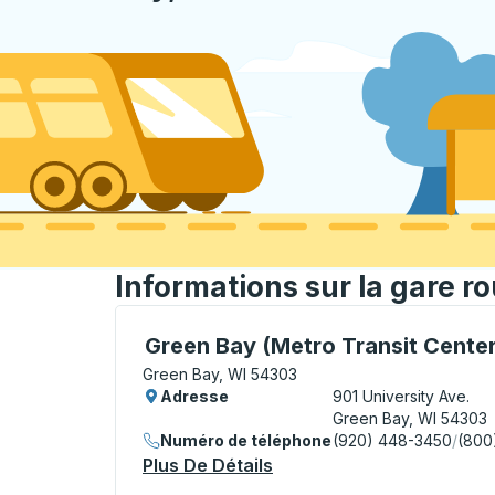
Informations sur la gare r
Bus Station, utilisez les touches fléchées
Green Bay (Metro Transit Center
Green Bay, WI 54303
Adresse
901 University Ave.
Green Bay, WI 54303
Numéro de téléphone
(920) 448-3450
/
(800
Plus De Détails
À Propos Green Bay (Metr