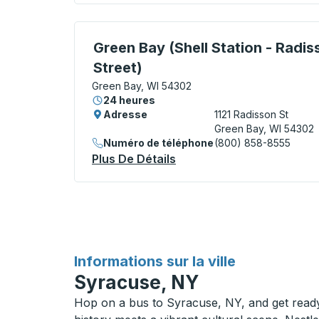
Curbside Stop, utilisez les touches fléché
Green Bay (Shell Station - Radis
Street)
Green Bay, WI 54302
24 heures
Adresse
1121 Radisson St
Green Bay, WI 54302
Numéro de téléphone
(800) 858-8555
Plus De Détails
À Propos Green Bay (Shell
pour
Informations sur la ville
Syracuse, NY
Hop on a bus to Syracuse, NY, and get ready 