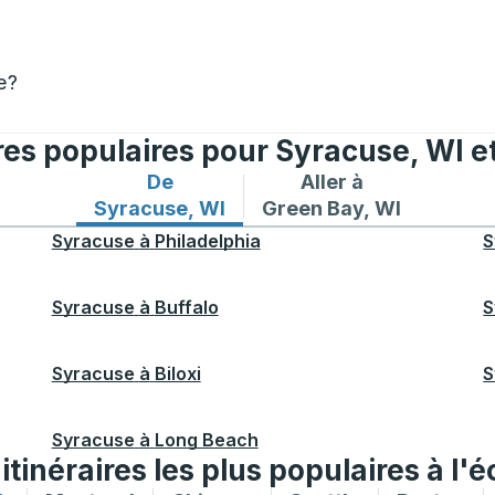
e?
ires populaires pour Syracuse, WI e
De
Aller à
Itinéraires de bus depuis Syracuse, WI
Itinéraires de bus vers
Syracuse, WI
Green Bay, WI
Syracuse
à
Philadelphia
S
Syracuse
à
Buffalo
S
Syracuse
à
Biloxi
S
Syracuse
à
Long Beach
tinéraires les plus populaires à l'é