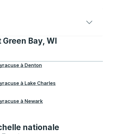
t Green Bay, WI
 Green Bay, WI
yracuse
à
Denton
yracuse
à
Lake Charles
yracuse
à
Newark
chelle nationale