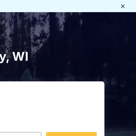
Ferme
s
y, WI
rmat date Barre oblique du mois à 2 chiffres Barre obliqu
 fléchées pour accéder à la ville d'origine souhaitée, puis a
ptions de localisation, puis utilisez les touches fléchées po