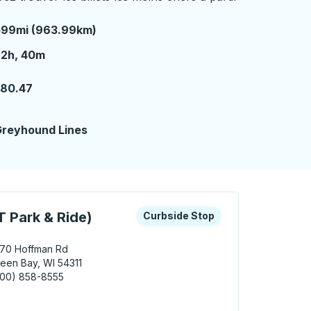
599mi (963.99km)
2 heures 40 minutes
22h, 40m
180.47
reyhound Lines
e
les touches fléchées ou la touche Tab pour en savoir plus s
Curbside Stop
 Park & Ride)
Curbside Stop
670 Hoffman Rd
een Bay, WI 54311
800) 858-8555
 Green Bay (WisDOT Park & Ride) Curbside Stop