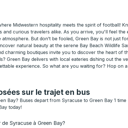
ere Midwestern hospitality meets the spirit of football!
 and curious travelers alike. As you arrive, you'll feel the
mosphere. But don’t be fooled, Green Bay is not just for s
ncover natural beauty at the serene Bay Beach Wildlife Sa
charming boutiques invite you to discover the heart of th
ds? Green Bay delivers with local eateries dishing out the 
ettable experience. So what are you waiting for? Hop on 
ées sur le trajet en bus
en Bay? Buses depart from Syracuse to Green Bay 1 time pe
Bay today!
r de Syracuse à Green Bay?