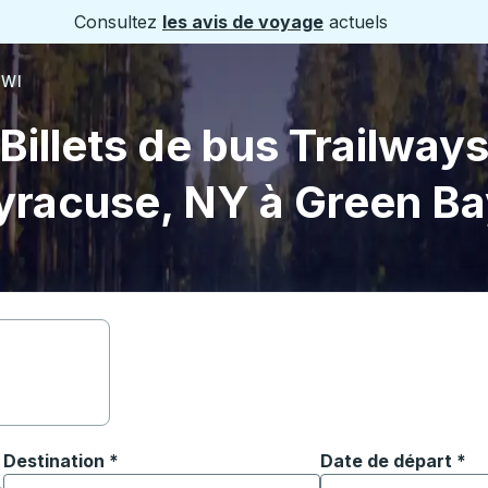
Consultez
les avis de voyage
actuels
 WI
Billets de bus Trailway
yracuse, NY à Green Ba
Destination
*
Date de départ
Tapez la date au fo
*
ouvrir les options de localisation, puis utilisez les touches
Commencez à saisir la ville de destination pour ouvrir les o