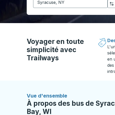
Cliquez pour changer vos sélections d'origine et de destination
Voyager en toute
Des
L'u
simplicité avec
séle
Trailways
en 
des 
intr
Vue d'ensemble
À propos des bus de Syrac
Bay, WI