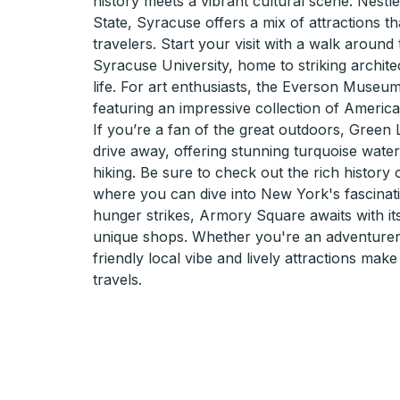
history meets a vibrant cultural scene. Nestl
State, Syracuse offers a mix of attractions tha
travelers. Start your visit with a walk aroun
Syracuse University, home to striking archite
life. For art enthusiasts, the Everson Museum
featuring an impressive collection of America
If you’re a fan of the great outdoors, Green L
drive away, offering stunning turquoise water
hiking. Be sure to check out the rich history
where you can dive into New York's fascinati
hunger strikes, Armory Square awaits with i
unique shops. Whether you're an adventurer 
friendly local vibe and lively attractions mak
travels.