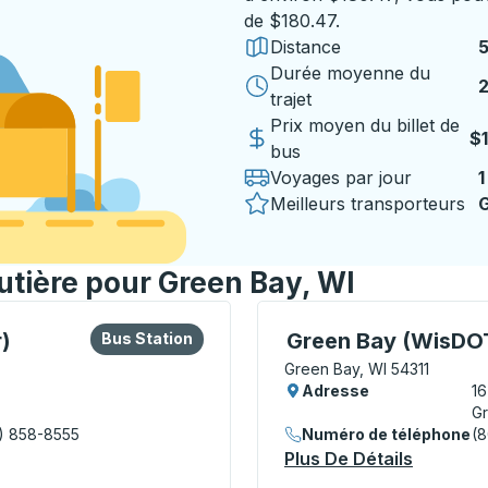
de $180.47.
Distance
Durée moyenne du
2
trajet
Prix moyen du billet de
$
bus
Voyages par jour
1
Meilleurs transporteurs
G
outière pour Green Bay, WI
 ou la touche Tab pour en savoir plus sur cette gare routièr
Bus Station
Curbside Stop, utilisez 
)
Green Bay (WisDOT
Bus Station
Green Bay, WI 54311
Adresse
1
Gr
) 858-8555
Numéro de téléphone
(
o Transit Center) Bus Station
Plus De Détails
À Propos