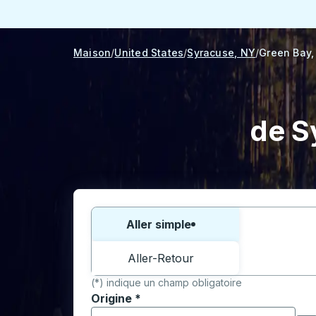
Maison
United States
Syracuse, NY
Green Bay,
de S
Choisissez un sens ou un aller-retour:
Aller simple
Aller-Retour
(*) indique un champ obligatoire
Origine
*
Commencez à saisir la ville d'origine pour 