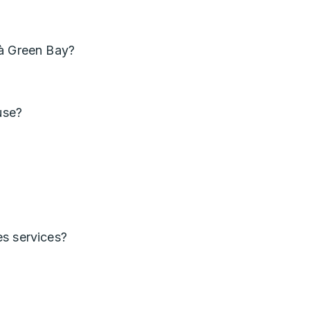
 à Green Bay?
use?
es services?