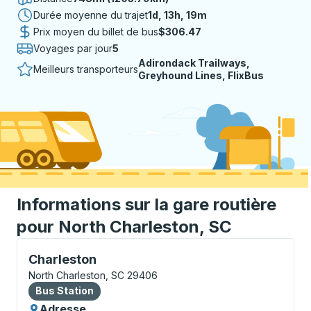
Durée moyenne du trajet
1 jour 13 heures 19 minutes
1d, 13h, 19m
Prix moyen du billet de bus
$306.47
Voyages par jour
5
Adirondack Trailways,
Meilleurs transporteurs
Greyhound Lines, FlixBus
Informations sur la gare routière
pour North Charleston, SC
Bus Station, utilisez les touches fléchées ou la touch
Charleston
North Charleston, SC 29406
Bus Station
Bus Station
Adresse