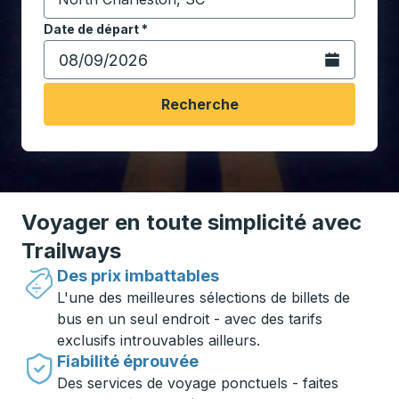
Commencez à saisir la ville de destination pour ouvrir
Date de départ
Tapez la date au format date Barre oblique du mois à 2 c
*
Ouvrez le calen
Recherche
Voyager en toute simplicité avec
Trailways
Des prix imbattables
L'une des meilleures sélections de billets de
bus en un seul endroit - avec des tarifs
exclusifs introuvables ailleurs.
Fiabilité éprouvée
Des services de voyage ponctuels - faites