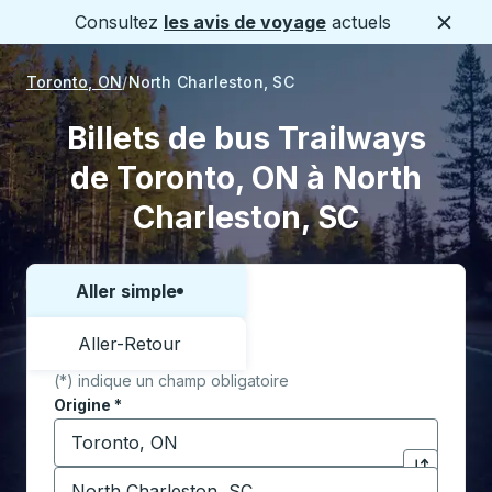
Consultez
les avis de voyage
actuels
Ferme
Toronto, ON
North Charleston, SC
Billets de bus Trailways
de Toronto, ON à North
Charleston, SC
Aller simple
Choisissez un sens ou un aller-retour:
Aller-Retour
(*) indique un champ obligatoire
Origine
*
Commencez à saisir la ville d'origine pour ouvrir les 
Destination
*
Cliquez pou