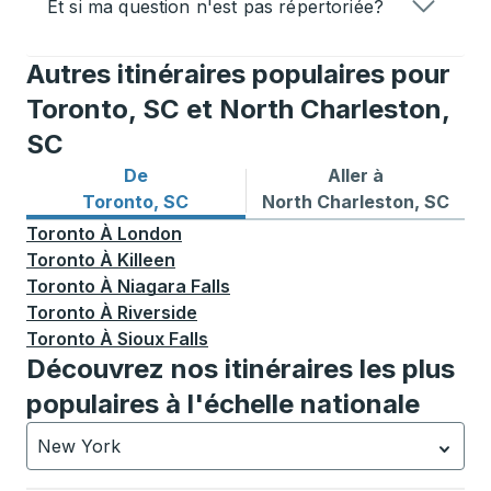
Et si ma question n'est pas répertoriée?
Autres itinéraires populaires pour
Toronto, SC et North Charleston,
SC
De
Aller à
Itinéraires de bus depuis Toronto, SC
Itinéraires de bus vers Nor
Toronto, SC
North Charleston, SC
Toronto
À
London
Toronto
À
Killeen
Toronto
À
Niagara Falls
Toronto
À
Riverside
Toronto
À
Sioux Falls
Découvrez nos itinéraires les plus
populaires à l'échelle nationale
New York
Actuellement sélectionné: New York.
La sélection est a