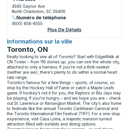
4565 Gaynor Ave
North Charleston, SC 29406
Numéro de téléphone
(800) 858-8555
Plus De Détails
À Propos Charleston
Informations sur la ville
pour
Toronto, ON
Really looking to see all of Toronto? Start with EdgeWalk at
CN Tower – from 116 stories up, you can see the whole city,
attached to only a harness. If you’re not a thrill-seeker
(neither are we), there’s plenty to do within a normal heart
rate range.
Toronto’s famous for a few things – sports, of course, so
stop by the Hockey Hall of Fame or catch a Maple Leafs
game. If hockey’s not it for you, the Raptors or Blu Jays may
be playing. If you’re hungry – and we hope you are – check
out St. Lawrence or Kensington Market. The city’s also home
to festivals like the annual Toronto Caribbean Carnival and
the Toronto International Film Festival (TIFF). For a one-stop
experience, visit Casa Loma, a majestic mansion turned
attraction filled with exhibits and dining options.