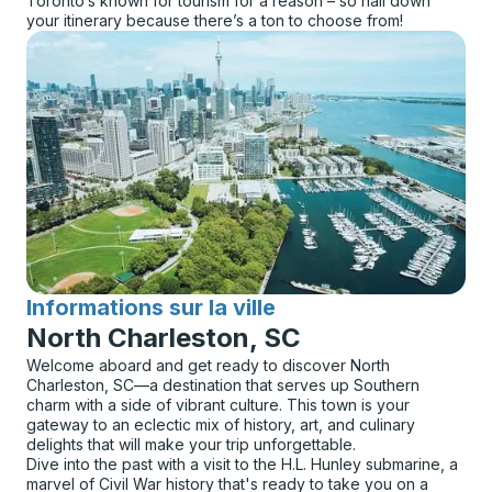
Toronto’s known for tourism for a reason – so nail down
your itinerary because there’s a ton to choose from!
Informations sur la ville
pour
North Charleston, SC
Welcome aboard and get ready to discover North
Charleston, SC—a destination that serves up Southern
charm with a side of vibrant culture. This town is your
gateway to an eclectic mix of history, art, and culinary
delights that will make your trip unforgettable.
Dive into the past with a visit to the H.L. Hunley submarine, a
marvel of Civil War history that's ready to take you on a