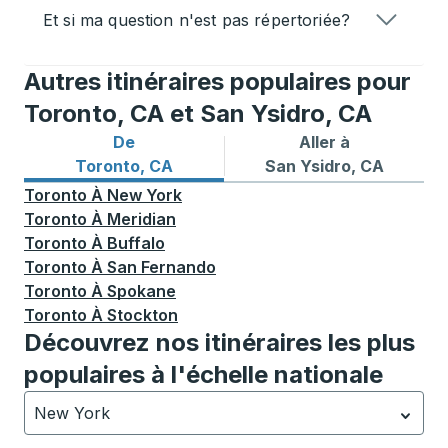
Et si ma question n'est pas répertoriée?
Autres itinéraires populaires pour
Toronto, CA et San Ysidro, CA
De
Aller à
Itinéraires de bus depuis Toronto, CA
Itinéraires de bus vers San 
Toronto, CA
San Ysidro, CA
Toronto
À
New York
Toronto
À
Meridian
Toronto
À
Buffalo
Toronto
À
San Fernando
Toronto
À
Spokane
Toronto
À
Stockton
Découvrez nos itinéraires les plus
populaires à l'échelle nationale
New York
Actuellement sélectionné: New York.
La sélection est a