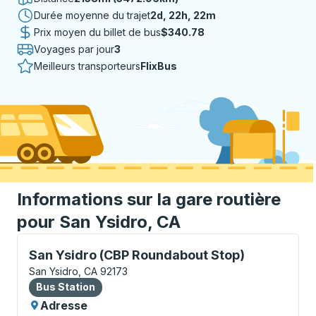
Durée moyenne du trajet
2 jours 22 heures 22 minutes
2d, 22h, 22m
Prix moyen du billet de bus
$340.78
Voyages par jour
3
Meilleurs transporteurs
FlixBus
Informations sur la gare routière
pour San Ysidro, CA
Bus Station, utilisez les touches fléchées ou la touch
San Ysidro (CBP Roundabout Stop)
San Ysidro, CA 92173
Bus Station
Bus Station
Adresse