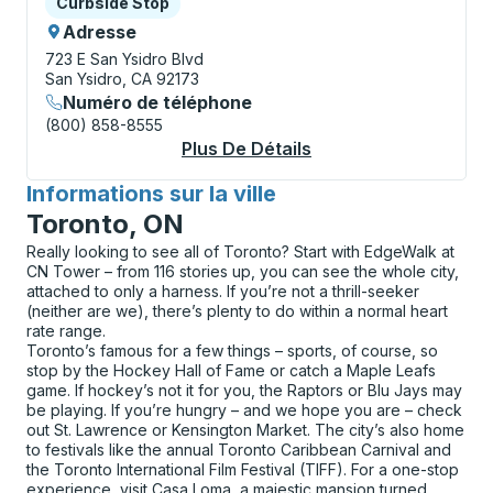
Curbside Stop
Curbside Stop
Adresse
723 E San Ysidro Blvd
San Ysidro, CA 92173
Numéro de téléphone
(800) 858-8555
Plus De Détails
À Propos San Ysidro 
Informations sur la ville
pour
Toronto, ON
Really looking to see all of Toronto? Start with EdgeWalk at
CN Tower – from 116 stories up, you can see the whole city,
attached to only a harness. If you’re not a thrill-seeker
(neither are we), there’s plenty to do within a normal heart
rate range.
Toronto’s famous for a few things – sports, of course, so
stop by the Hockey Hall of Fame or catch a Maple Leafs
game. If hockey’s not it for you, the Raptors or Blu Jays may
be playing. If you’re hungry – and we hope you are – check
out St. Lawrence or Kensington Market. The city’s also home
to festivals like the annual Toronto Caribbean Carnival and
the Toronto International Film Festival (TIFF). For a one-stop
experience, visit Casa Loma, a majestic mansion turned