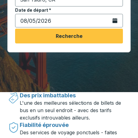
Commencez à saisir la ville de destination pour ouvrir
Date de départ
Tapez la date au format date Barre oblique du mois à 2 c
*
Ouvrez le calen
Recherche
Voyager en toute simplicité avec
Trailways
Des prix imbattables
L'une des meilleures sélections de billets de
bus en un seul endroit - avec des tarifs
exclusifs introuvables ailleurs.
Fiabilité éprouvée
Des services de voyage ponctuels - faites