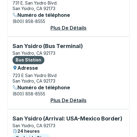
731 E. San Ysidro Blvd.
San Ysidro, CA 92173
Numéro de téléphone
(800) 858-8555
Plus De Détails
À Propos San Ysidro
Bus Station, utilisez les touches fléchées ou la touch
San Ysidro (Bus Terminal)
San Ysidro, CA 92173
Bus Station
Bus Station
Adresse
723 E San Ysidro Blvd
San Ysidro, CA 92173
Numéro de téléphone
(800) 858-8555
Plus De Détails
À Propos San Ysidro 
Curbside Stop, utilisez les touches fléchées ou la to
San Ysidro (Arrival: USA-Mexico Border)
San Ysidro, CA 92173
24 heures