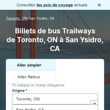
Consultez
les avis de voyage
actuels
Ferme
Toronto, ON
San Ysidro, CA
Billets de bus Trailways
de Toronto, ON à San Ysidro,
CA
Aller simple
Choisissez un sens ou un aller-retour:
Aller-Retour
(*) indique un champ obligatoire
Origine
*
Commencez à saisir la ville d'origine pour ouvrir les 
Destination
*
Cliquez pou