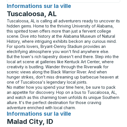
Informations sur la ville
pour
Tuscaloosa, AL
Tuscaloosa, AL is calling all adventurers ready to uncover its
hidden gems. Home to the thriving University of Alabama,
this spirited town offers more than just a fervent college
scene. Dive into history at the Alabama Museum of Natural
History, where intriguing exhibits beckon any curious mind.
For sports lovers, Bryant-Denny Stadium provides an
electrifying atmosphere you won't find anywhere else.
But the town's rich tapestry doesn't end there. Step into the
local art scene at galleries like Kentuck Art Center, where
creativity is bustling. Wander through the Riverwalk for
scenic views along the Black Warrior River. And when
hunger strikes, don’t miss dreaming up barbecue heaven at
one of Tuscaloosa's legendary local joints.
No matter how you spend your time here, be sure to pack
an appetite for discovery. Hop on a bus to Tuscaloosa, AL,
and watch as this charming town unfolds its unique Southern
allure. It's the perfect destination for those craving
adventure enriched with local charm.
Informations sur la ville
pour
Malad City, ID