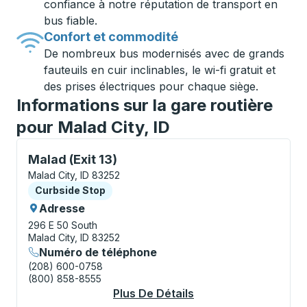
confiance à notre réputation de transport en
bus fiable.
Confort et commodité
De nombreux bus modernisés avec de grands
fauteuils en cuir inclinables, le wi-fi gratuit et
des prises électriques pour chaque siège.
Informations sur la gare routière
pour Malad City, ID
Curbside Stop, utilisez les touches fléchées ou la to
Malad (Exit 13)
Malad City, ID 83252
Curbside Stop
Curbside Stop
Adresse
296 E 50 South
Malad City, ID 83252
Numéro de téléphone
(208) 600-0758
(800) 858-8555
Plus De Détails
À Propos Malad (Exit