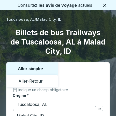
Consultez
les avis de voyage
actuels
Ferme
Tuscaloosa, AL
Malad City, ID
Billets de bus Trailways
de Tuscaloosa, AL à Malad
City, ID
Aller simple
Choisissez un sens ou un aller-retour:
Aller-Retour
(*) indique un champ obligatoire
Origine
*
Commencez à saisir la ville d'origine pour ouvrir les 
Destination
*
Cliquez pou