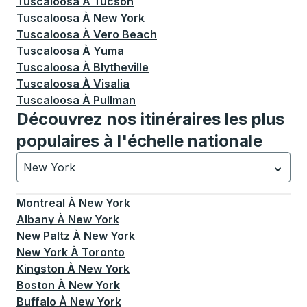
Tuscaloosa
À
Tucson
Tuscaloosa
À
New York
Tuscaloosa
À
Vero Beach
Tuscaloosa
À
Yuma
Tuscaloosa
À
Blytheville
Tuscaloosa
À
Visalia
Tuscaloosa
À
Pullman
Découvrez nos itinéraires les plus
populaires à l'échelle nationale
New York
Actuellement sélectionné: New York.
La sélection est a
Montreal
À
New York
Albany
À
New York
New Paltz
À
New York
New York
À
Toronto
Kingston
À
New York
Boston
À
New York
Buffalo
À
New York