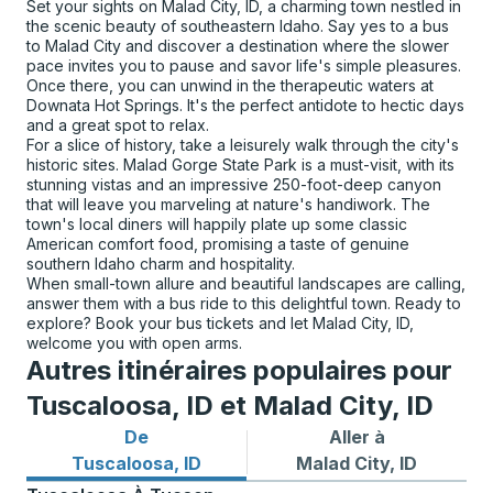
Set your sights on Malad City, ID, a charming town nestled in
the scenic beauty of southeastern Idaho. Say yes to a bus
to Malad City and discover a destination where the slower
pace invites you to pause and savor life's simple pleasures.
Once there, you can unwind in the therapeutic waters at
Downata Hot Springs. It's the perfect antidote to hectic days
and a great spot to relax.
For a slice of history, take a leisurely walk through the city's
historic sites. Malad Gorge State Park is a must-visit, with its
stunning vistas and an impressive 250-foot-deep canyon
that will leave you marveling at nature's handiwork. The
town's local diners will happily plate up some classic
American comfort food, promising a taste of genuine
southern Idaho charm and hospitality.
When small-town allure and beautiful landscapes are calling,
answer them with a bus ride to this delightful town. Ready to
explore? Book your bus tickets and let Malad City, ID,
welcome you with open arms.
Autres itinéraires populaires pour
Tuscaloosa, ID et Malad City, ID
De
Aller à
Itinéraires de bus depuis Tuscaloosa, ID
Itinéraires de bus vers Mala
Tuscaloosa, ID
Malad City, ID