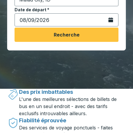
Commencez à saisir la ville de destination pour ouvrir
Date de départ
Tapez la date au format date Barre oblique du mois à 2 c
*
Ouvrez le calen
Recherche
Voyager en toute simplicité avec
Trailways
Des prix imbattables
L'une des meilleures sélections de billets de
bus en un seul endroit - avec des tarifs
exclusifs introuvables ailleurs.
Fiabilité éprouvée
Des services de voyage ponctuels - faites