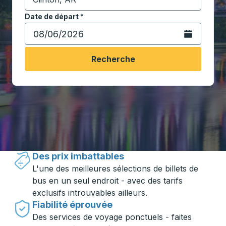
Commencez à saisir la ville de destination pour ouvrir
Date de départ
Tapez la date au format date Barre oblique du mois à 2 c
*
Ouvrez le calen
Recherche
Voyager en toute simplicité avec
Trailways
Des prix imbattables
L'une des meilleures sélections de billets de
bus en un seul endroit - avec des tarifs
exclusifs introuvables ailleurs.
Fiabilité éprouvée
Des services de voyage ponctuels - faites