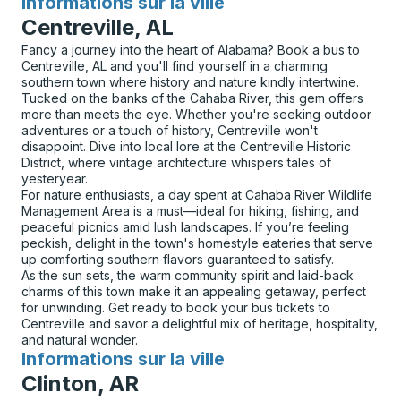
Informations sur la ville
pour
Centreville, AL
Fancy a journey into the heart of Alabama? Book a bus to
Centreville, AL and you'll find yourself in a charming
southern town where history and nature kindly intertwine.
Tucked on the banks of the Cahaba River, this gem offers
more than meets the eye. Whether you're seeking outdoor
adventures or a touch of history, Centreville won't
disappoint. Dive into local lore at the Centreville Historic
District, where vintage architecture whispers tales of
yesteryear.
For nature enthusiasts, a day spent at Cahaba River Wildlife
Management Area is a must—ideal for hiking, fishing, and
peaceful picnics amid lush landscapes. If you’re feeling
peckish, delight in the town's homestyle eateries that serve
up comforting southern flavors guaranteed to satisfy.
As the sun sets, the warm community spirit and laid-back
charms of this town make it an appealing getaway, perfect
for unwinding. Get ready to book your bus tickets to
Centreville and savor a delightful mix of heritage, hospitality,
and natural wonder.
Informations sur la ville
pour
Clinton, AR