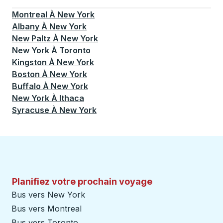
Actuellement sélectionné: New York.
La sélection est a
Montreal
À
New York
Albany
À
New York
New Paltz
À
New York
New York
À
Toronto
Kingston
À
New York
Boston
À
New York
Buffalo
À
New York
New York
À
Ithaca
Syracuse
À
New York
Planifiez votre prochain voyage
Bus vers New York
Bus vers Montreal
Bus vers Toronto