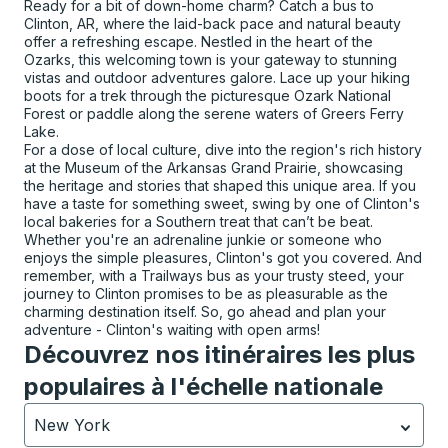
Ready for a bit of down-home charm? Catch a bus to
Clinton, AR, where the laid-back pace and natural beauty
offer a refreshing escape. Nestled in the heart of the
Ozarks, this welcoming town is your gateway to stunning
vistas and outdoor adventures galore. Lace up your hiking
boots for a trek through the picturesque Ozark National
Forest or paddle along the serene waters of Greers Ferry
Lake.
For a dose of local culture, dive into the region's rich history
at the Museum of the Arkansas Grand Prairie, showcasing
the heritage and stories that shaped this unique area. If you
have a taste for something sweet, swing by one of Clinton's
local bakeries for a Southern treat that can’t be beat.
Whether you're an adrenaline junkie or someone who
enjoys the simple pleasures, Clinton's got you covered. And
remember, with a Trailways bus as your trusty steed, your
journey to Clinton promises to be as pleasurable as the
charming destination itself. So, go ahead and plan your
adventure - Clinton's waiting with open arms!
Découvrez nos itinéraires les plus
populaires à l'échelle nationale
New York