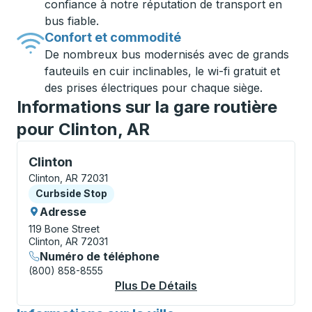
confiance à notre réputation de transport en
bus fiable.
Confort et commodité
De nombreux bus modernisés avec de grands
fauteuils en cuir inclinables, le wi-fi gratuit et
des prises électriques pour chaque siège.
Informations sur la gare routière
pour Clinton, AR
Curbside Stop, utilisez les touches fléchées ou la to
Clinton
Clinton, AR 72031
Curbside Stop
Curbside Stop
Adresse
119 Bone Street
Clinton, AR 72031
Numéro de téléphone
(800) 858-8555
Plus De Détails
À Propos Clinton Cu