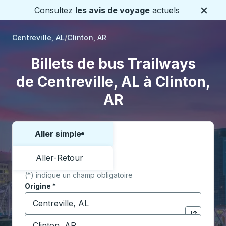
Consultez
les avis de voyage
actuels
Ferme
Centreville, AL
Clinton, AR
Billets de bus Trailways
de Centreville, AL à Clinton,
AR
Aller simple
Choisissez un sens ou un aller-retour:
Aller-Retour
(*) indique un champ obligatoire
Origine
*
Commencez à saisir la ville d'origine pour ouvrir les 
Destination
*
Cliquez pou