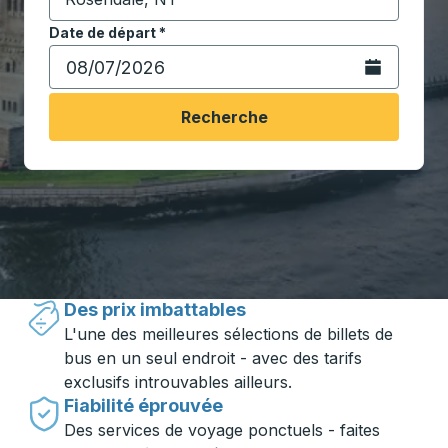
Commencez à saisir la ville de destination pour ouvrir
Date de départ
Tapez la date au format date Barre oblique du mois à 2 c
*
Ouvrez le calen
Recherche
Voyager en toute simplicité avec
Trailways
Des prix imbattables
L'une des meilleures sélections de billets de
bus en un seul endroit - avec des tarifs
exclusifs introuvables ailleurs.
Fiabilité éprouvée
Des services de voyage ponctuels - faites