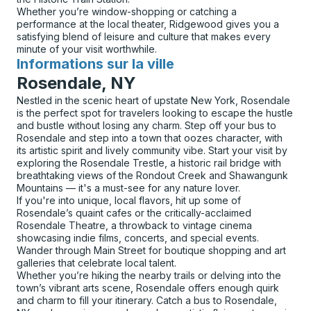
Whether you’re window-shopping or catching a
performance at the local theater, Ridgewood gives you a
satisfying blend of leisure and culture that makes every
minute of your visit worthwhile.
Informations sur la ville
pour
Rosendale, NY
Nestled in the scenic heart of upstate New York, Rosendale
is the perfect spot for travelers looking to escape the hustle
and bustle without losing any charm. Step off your bus to
Rosendale and step into a town that oozes character, with
its artistic spirit and lively community vibe. Start your visit by
exploring the Rosendale Trestle, a historic rail bridge with
breathtaking views of the Rondout Creek and Shawangunk
Mountains — it's a must-see for any nature lover.
If you're into unique, local flavors, hit up some of
Rosendale’s quaint cafes or the critically-acclaimed
Rosendale Theatre, a throwback to vintage cinema
showcasing indie films, concerts, and special events.
Wander through Main Street for boutique shopping and art
galleries that celebrate local talent.
Whether you’re hiking the nearby trails or delving into the
town’s vibrant arts scene, Rosendale offers enough quirk
and charm to fill your itinerary. Catch a bus to Rosendale,