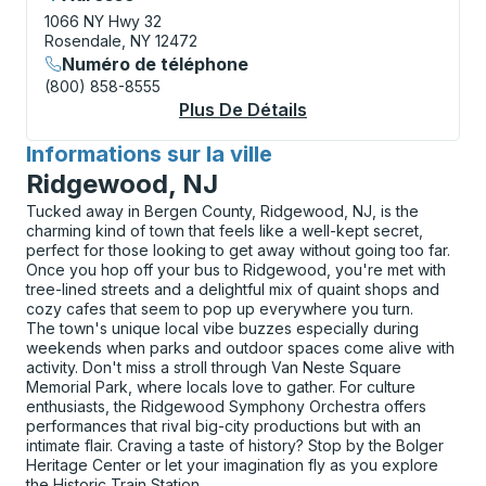
1066 NY Hwy 32
Rosendale, NY 12472
Numéro de téléphone
(800) 858-8555
Plus De Détails
À Propos Rosendale 
Informations sur la ville
pour
Ridgewood, NJ
Tucked away in Bergen County, Ridgewood, NJ, is the
charming kind of town that feels like a well-kept secret,
perfect for those looking to get away without going too far.
Once you hop off your bus to Ridgewood, you're met with
tree-lined streets and a delightful mix of quaint shops and
cozy cafes that seem to pop up everywhere you turn.
The town's unique local vibe buzzes especially during
weekends when parks and outdoor spaces come alive with
activity. Don't miss a stroll through Van Neste Square
Memorial Park, where locals love to gather. For culture
enthusiasts, the Ridgewood Symphony Orchestra offers
performances that rival big-city productions but with an
intimate flair. Craving a taste of history? Stop by the Bolger
Heritage Center or let your imagination fly as you explore
the Historic Train Station.