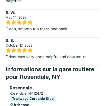
helpful!!!
S. W.
May 14, 2025
Noté 5 sur 5 étoiles
Clean, smooth trip there and back.
S. S.
October 13, 2023
Noté 5 sur 5 étoiles
Driver was very good helpful and courteous.
Informations sur la gare routière
pour Rosendale, NY
Curbside Stop, utilisez les touches fléchées ou la to
Rosendale
Rosendale, NY 12472
Curbside Stop
Trailways Curbside Stop
Adresse