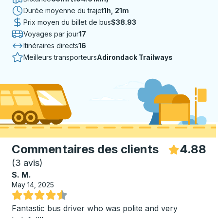
Durée moyenne du trajet
1 heure 21 minutes
1h, 21m
Prix moyen du billet de bus
$38.93
Voyages par jour
17
Itinéraires directs
16
Meilleurs transporteurs
Adirondack Trailways
Commentaires des clients
4.88
Ét
(
3 avis
)
S. M.
May 14, 2025
Noté 4.5 sur 5 étoiles
Fantastic bus driver who was polite and very