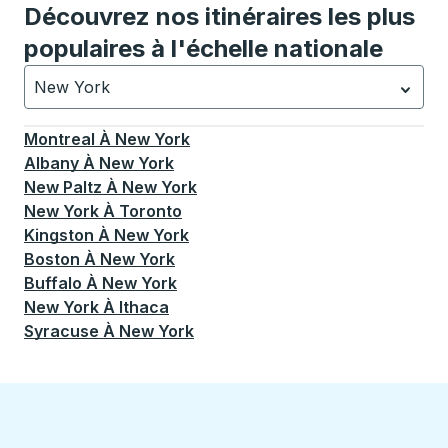
Découvrez nos itinéraires les plus
populaires à l'échelle nationale
New York
Actuellement sélectionné: New York.
La sélection est a
Montreal
À
New York
Albany
À
New York
New Paltz
À
New York
New York
À
Toronto
Kingston
À
New York
Boston
À
New York
Buffalo
À
New York
New York
À
Ithaca
Syracuse
À
New York