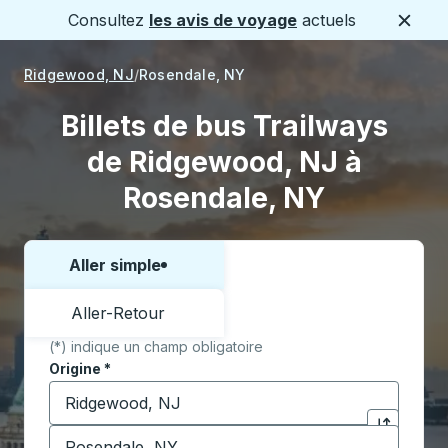
Consultez
les avis de voyage
actuels
Ferme
Ridgewood, NJ
Rosendale, NY
Billets de bus Trailways
de Ridgewood, NJ à
Rosendale, NY
Aller simple
Choisissez un sens ou un aller-retour:
Aller-Retour
(*) indique un champ obligatoire
Origine
*
Commencez à saisir la ville d'origine pour ouvrir les 
Destination
*
Cliquez pou