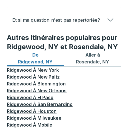
Et si ma question n'est pas répertoriée?
Autres itinéraires populaires pour
Ridgewood, NY et Rosendale, NY
De
Aller à
Itinéraires de bus depuis Ridgewood, NY
Itinéraires de bus vers Ros
Ridgewood, NY
Rosendale, NY
Ridgewood
À
New York
Ridgewood
À
New Paltz
Ridgewood
À
Bloomington
Ridgewood
À
New Orleans
Ridgewood
À
El Paso
Ridgewood
À
San Bernardino
Ridgewood
À
Houston
Ridgewood
À
Milwaukee
Ridgewood
À
Mobile