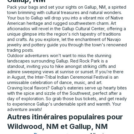
Pack your bags and set your sights on Gallup, NM, a spirited
town brimming with cultural treasures and natural wonders.
Your bus to Gallup will drop you into a vibrant mix of Native
American heritage and rugged southwestern charm. Art
aficionados will revel in the Gallup Cultural Center, offering a
unique glimpse into the region's rich tapestry of traditions
and crafts. As you explore, let the enchantment of Navajo
jewelry and pottery guide you through the town's renowned
trading posts.
Outdoor adventurers won't want to miss the stunning
landscapes surrounding Gallup. Red Rock Park is a
standout, inviting you to hike amongst striking cliffs and
admire sweeping views at sunrise or sunset. If you’re there
in August, the Inter-Tribal Indian Ceremonial Festival is an
unmissable celebration of dance, music, and art.
Craving local flavors? Gallup’s eateries serve up hearty bites
with the spice and sizzle of the Southwest, perfect after a
day of exploration. So grab those bus tickets, and get ready
to experience Gallup's undeniable spirit and warmth. Your
adventure awaits!
Autres itinéraires populaires pour
Wildwood, NM et Gallup, NM