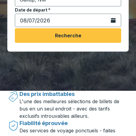
Commencez à saisir la ville de destination pour ouvrir
Date de départ
Tapez la date au format date Barre oblique du mois à 2 c
*
Ouvrez le calen
Recherche
Voyager en toute simplicité avec
Trailways
Des prix imbattables
L'une des meilleures sélections de billets de
bus en un seul endroit - avec des tarifs
exclusifs introuvables ailleurs.
Fiabilité éprouvée
Des services de voyage ponctuels - faites