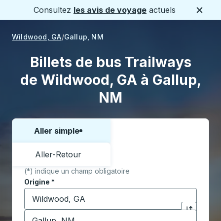
Consultez
les avis de voyage
actuels
Ferme
Wildwood, GA
Gallup, NM
Billets de bus Trailways
de Wildwood, GA à Gallup,
NM
Aller simple
Choisissez un sens ou un aller-retour:
Aller-Retour
(*) indique un champ obligatoire
Origine
*
Commencez à saisir la ville d'origine pour ouvrir les 
Destination
*
Cliquez pou