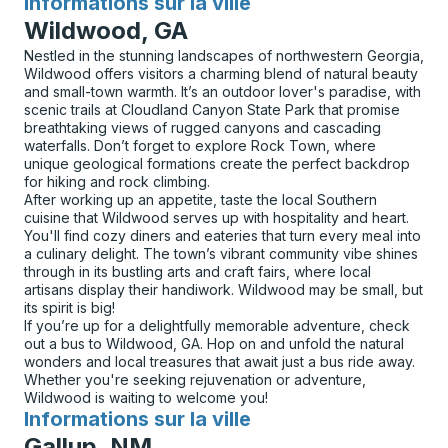
Informations sur la ville
pour
Wildwood, GA
Nestled in the stunning landscapes of northwestern Georgia,
Wildwood offers visitors a charming blend of natural beauty
and small-town warmth. It’s an outdoor lover's paradise, with
scenic trails at Cloudland Canyon State Park that promise
breathtaking views of rugged canyons and cascading
waterfalls. Don’t forget to explore Rock Town, where
unique geological formations create the perfect backdrop
for hiking and rock climbing.
After working up an appetite, taste the local Southern
cuisine that Wildwood serves up with hospitality and heart.
You'll find cozy diners and eateries that turn every meal into
a culinary delight. The town’s vibrant community vibe shines
through in its bustling arts and craft fairs, where local
artisans display their handiwork. Wildwood may be small, but
its spirit is big!
If you’re up for a delightfully memorable adventure, check
out a bus to Wildwood, GA. Hop on and unfold the natural
wonders and local treasures that await just a bus ride away.
Whether you're seeking rejuvenation or adventure,
Wildwood is waiting to welcome you!
Informations sur la ville
pour
Gallup, NM