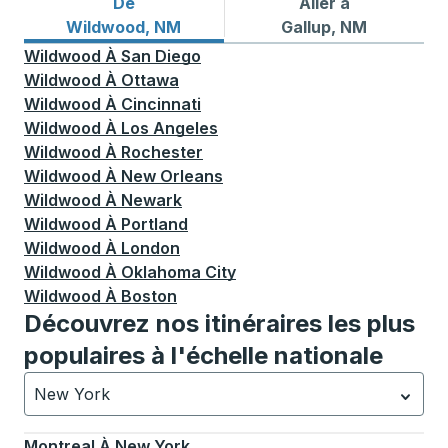
De
Aller à
Itinéraires de bus depuis Wildwood, NM
Itinéraires de bus vers Gall
Wildwood, NM
Gallup, NM
Wildwood
À
San Diego
Wildwood
À
Ottawa
Wildwood
À
Cincinnati
Wildwood
À
Los Angeles
Wildwood
À
Rochester
Wildwood
À
New Orleans
Wildwood
À
Newark
Wildwood
À
Portland
Wildwood
À
London
Wildwood
À
Oklahoma City
Wildwood
À
Boston
Découvrez nos itinéraires les plus
populaires à l'échelle nationale
New York
Actuellement sélectionné: New York.
La sélection est a
Montreal
À
New York