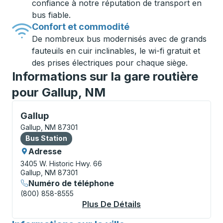
confiance à notre réputation de transport en
bus fiable.
Confort et commodité
De nombreux bus modernisés avec de grands
fauteuils en cuir inclinables, le wi-fi gratuit et
des prises électriques pour chaque siège.
Informations sur la gare routière
pour Gallup, NM
Bus Station, utilisez les touches fléchées ou la touch
Gallup
Gallup, NM 87301
Bus Station
Bus Station
Adresse
3405 W. Historic Hwy. 66
Gallup, NM 87301
Numéro de téléphone
(800) 858-8555
Plus De Détails
À Propos Gallup Bus 